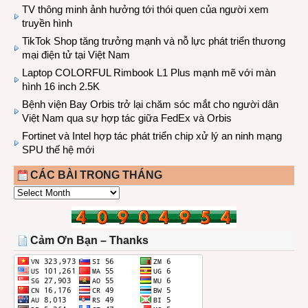
TV thông minh ảnh hưởng tới thói quen của người xem
truyền hình
TikTok Shop tăng trưởng mạnh và nỗ lực phát triển thương
mại điện tử tại Việt Nam
Laptop COLORFUL Rimbook L1 Plus mạnh mẽ với màn
hình 16 inch 2.5K
Bệnh viện Bay Orbis trở lại chăm sóc mắt cho người dân
Việt Nam qua sự hợp tác giữa FedEx và Orbis
Fortinet và Intel hợp tác phát triển chip xử lý an ninh mạng
SPU thế hệ mới
CÁC BÀI TRONG THÁNG
CÁC
BÀI
TRONG
THÁNG
Cảm Ơn Bạn – Thanks