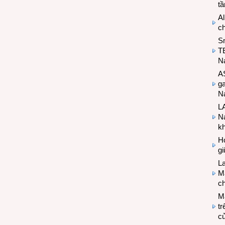
t
Al
c
S
T
N
A
g
Na
LA
Na
k
Hợ
g
L
Ma
ch
M
tr
c