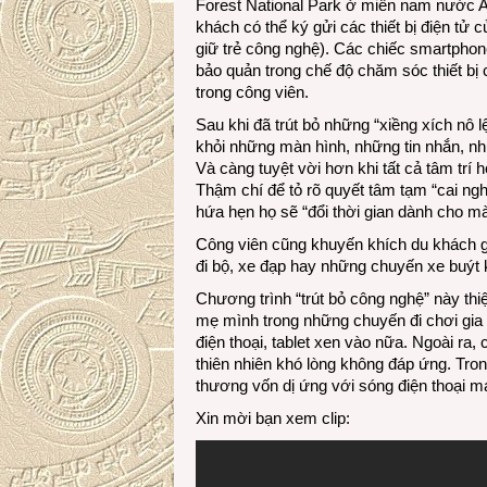
Forest National Park ở miền nam nước 
khách có thể ký gửi các thiết bị điện tử 
giữ trẻ công nghệ). Các chiếc smartphone
bảo quản trong chế độ chăm sóc thiết bị
trong công viên.
Sau khi đã trút bỏ những “xiềng xích nô 
khỏi những màn hình, những tin nhắn, nh
Và càng tuyệt vời hơn khi tất cả tâm tr
Thậm chí để tỏ rõ quyết tâm tạm “cai ng
hứa hẹn họ sẽ “đổi thời gian dành cho màn
Công viên cũng khuyến khích du khách gửi
đi bộ, xe đạp hay những chuyến xe buýt
Chương trình “trút bỏ công nghệ” này thiệt
mẹ mình trong những chuyến đi chơi gia
điện thoại, tablet xen vào nữa. Ngoài ra,
thiên nhiên khó lòng không đáp ứng. Tr
thương vốn dị ứng với sóng điện thoại m
Xin mời bạn xem clip: