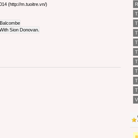
014 (
http://m.tuoitre.vn/
)
R
T
T
T
T
T
T
T
T
V