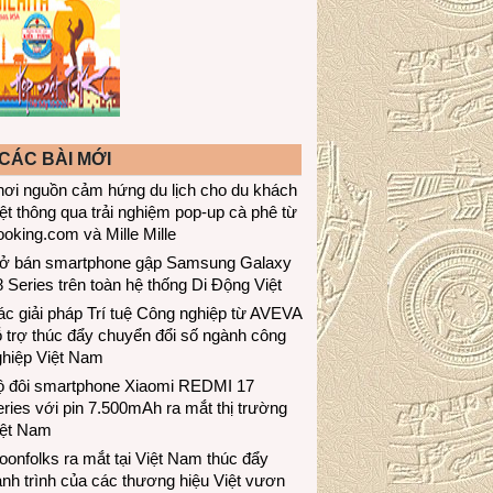
CÁC BÀI MỚI
hơi nguồn cảm hứng du lịch cho du khách
ệt thông qua trải nghiệm pop-up cà phê từ
oking.com và Mille Mille
ở bán smartphone gập Samsung Galaxy
 Series trên toàn hệ thống Di Động Việt
c giải pháp Trí tuệ Công nghiệp từ AVEVA
 trợ thúc đẩy chuyển đổi số ngành công
ghiệp Việt Nam
ộ đôi smartphone Xiaomi REDMI 17
ries với pin 7.500mAh ra mắt thị trường
iệt Nam
onfolks ra mắt tại Việt Nam thúc đẩy
nh trình của các thương hiệu Việt vươn