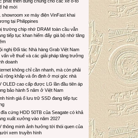
c phát triển dùng chung cho các xe ô-tô
ế hệ mới
1 showroom xe máy điện VinFast khai
ương tại Philippines
hị trường chip nhớ DRAM toàn cầu vẫn
ng tiếp tục khan hiếm đẩy giá bộ nhớ tăng
hêm
i nghị Đối tác Nhà hàng Grab Việt Nam
 vấn về thuế và các giải pháp tăng trưởng
inh doanh
ternet không chỉ cần nhanh, mà còn phải
ủ rộng khắp và ổn định ở mọi góc nhà
V OLED cao cấp được LG lần đầu tiên áp
ụng bảo hành 5 năm ở Việt Nam
nh hình giá ổ lưu trữ SSD đang tiếp tục
ng
 đĩa cứng HDD 50TB của Seagate có khả
ăng xuất xưởng vào năm 2027
 thông minh ảnh hưởng tới thói quen của
gười xem truyền hình