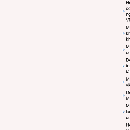
Hợ
cô
n
V
M
k
kh
M
có
Do
tr
tă
M
v
De
M
Mi
l
q
H