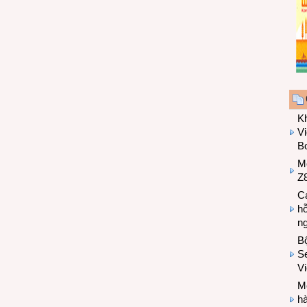
K
Vi
Bo
M
Z8
Cá
hỗ
n
B
Se
V
Mo
hà