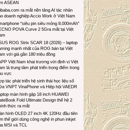
ầm ASEAN
ibaba.com ra mắt nền tảng AI tác nhân
ho doanh nghiệp Accio Work ở Việt Nam
martphone “siêu pin siêu mỏng 8.000mAh”
ECNO POVA Curve 2 5Gra mắt tại Việt
am
SUS ROG Strix SCAR 18 (2026) – laptop
aming mạnh nhất của ROG bán tại Việt
m với giá gần 180 triệu đồng
PP Việt Nam khai trương với định vị Việt
m là trung tâm phát triển trọng điểm trong
hu vực
p tác phát triển hệ sinh thái học liệu số
iữa VNPT VinaPhone và Hiệp hội VAEDR
aptop màn hình gập 18 inch HUAWEI
teBook Fold Ultimate Design thế hệ 2
ính thức ra mắt
àn hình OLED 27 inch 4K 120Hz đầu tiên
ên thế giới dùng công nghệ in phun inkjet
ủa MSI và TCL