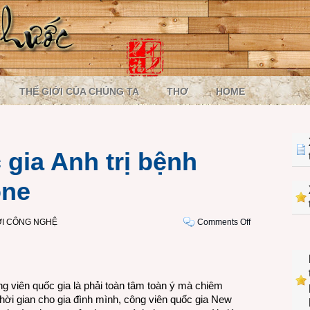
THẾ GIỚI CỦA CHÚNG TA
THƠ
HOME
gia Anh trị bệnh
one
on
ỚI CÔNG NGHỆ
Comments Off
Công
viên
quốc
gia
 viên quốc gia là phải toàn tâm toàn ý mà chiêm
Anh
thời gian cho gia đình mình, công viên quốc gia New
trị