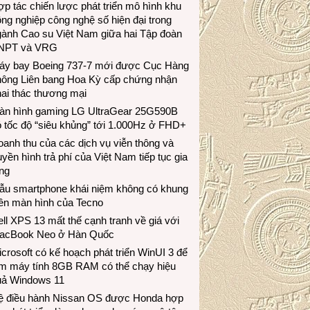
p tác chiến lược phát triển mô hình khu
ng nghiệp công nghệ số hiện đại trong
gành Cao su Việt Nam giữa hai Tập đoàn
NPT và VRG
áy bay Boeing 737-7 mới được Cục Hàng
hông Liên bang Hoa Kỳ cấp chứng nhận
ai thác thương mại
àn hình gaming LG UltraGear 25G590B
 tốc độ “siêu khủng” tới 1.000Hz ở FHD+
anh thu của các dịch vụ viễn thông và
uyền hình trả phí của Việt Nam tiếp tục gia
ng
ẫu smartphone khái niệm không có khung
iền màn hình của Tecno
ll XPS 13 mất thế cạnh tranh về giá với
acBook Neo ở Hàn Quốc
crosoft có kế hoạch phát triển WinUI 3 để
àm máy tính 8GB RAM có thể chạy hiệu
uả Windows 11
ệ điều hành Nissan OS được Honda hợp