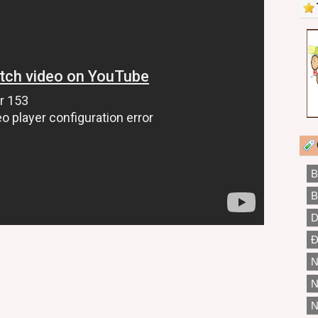
B
B
D
Đ
N
N
N