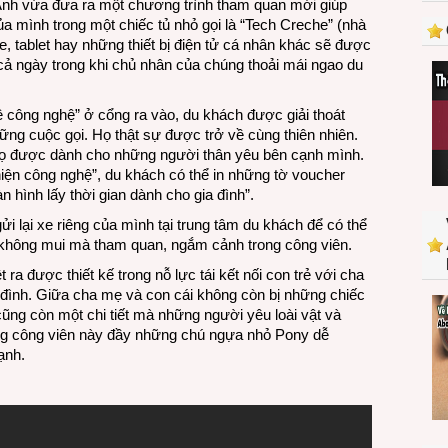
Anh vừa đưa ra một chương trình tham quan mới giúp
bệnh
của mình trong một chiếc tủ nhỏ gọi là “Tech Creche” (nhà
ghiền
, tablet hay những thiết bị điện tử cá nhân khác sẽ được
smartphone
 cả ngày trong khi chủ nhân của chúng thoải mái ngao du
lệ công nghệ” ở cổng ra vào, du khách được giải thoát
ững cuộc gọi. Họ thật sự được trở về cùng thiên nhiên.
í họ được dành cho những người thân yêu bên cạnh mình.
hiện công nghệ”, du khách có thể in những tờ voucher
 hình lấy thời gian dành cho gia đình”.
 lại xe riêng của mình tại trung tâm du khách để có thể
 không mui mà tham quan, ngắm cảnh trong công viên.
 ra được thiết kế trong nỗ lực tái kết nối con trẻ với cha
 đình. Giữa cha mẹ và con cái không còn bị những chiếc
 cũng còn một chi tiết mà những người yêu loài vật và
ong công viên này đầy những chú ngựa nhỏ Pony dễ
ạnh.