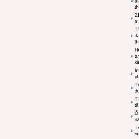
tá
th
2
tr
T
đa
t
Hộ
tư
k
In
ph
T
d
Tì
tă
Ổ
n
TV
n