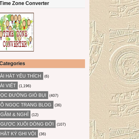
Time Zone Converter
Categories
ÀI HÁT YÊU THÍCH
(6)
ÀI VIẾT
(1,196)
ỌC ĐƯỜNG GIÓ BỤI
(407)
Ỗ NGỌC TRANG BLOG
(36)
GẪM & NGHĨ
(12)
GƯỢC XUÔI DÒNG ĐỜI
(107)
HẬT KÝ GHI VỘI
(36)