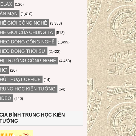
ELAX
(120)
ẢN MẠN
(1,410)
HẾ GIỚI CÔNG NGHỆ
(3,388)
HẾ GIỚI CỦA CHÚNG TA
(518)
HEO DÒNG CÔNG NGHỆ
(1,499)
HEO DÒNG THỜI SỰ
(2,422)
HỊ TRƯỜNG CÔNG NGHỆ
(4,463)
THƠ
(20)
HỦ THUẬT OFFICE
(14)
RUNG HỌC KIẾN TƯỜNG
(64)
IDEO
(240)
GIA ĐÌNH TRUNG HỌC KIẾN
TƯỜNG