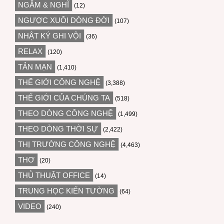
NGẪM & NGHĨ
(12)
NGƯỢC XUÔI DÒNG ĐỜI
(107)
NHẬT KÝ GHI VỘI
(36)
RELAX
(120)
TẢN MẠN
(1,410)
THẾ GIỚI CÔNG NGHỆ
(3,388)
THẾ GIỚI CỦA CHÚNG TA
(518)
THEO DÒNG CÔNG NGHỆ
(1,499)
THEO DÒNG THỜI SỰ
(2,422)
THỊ TRƯỜNG CÔNG NGHỆ
(4,463)
THƠ
(20)
THỦ THUẬT OFFICE
(14)
TRUNG HỌC KIẾN TƯỜNG
(64)
VIDEO
(240)