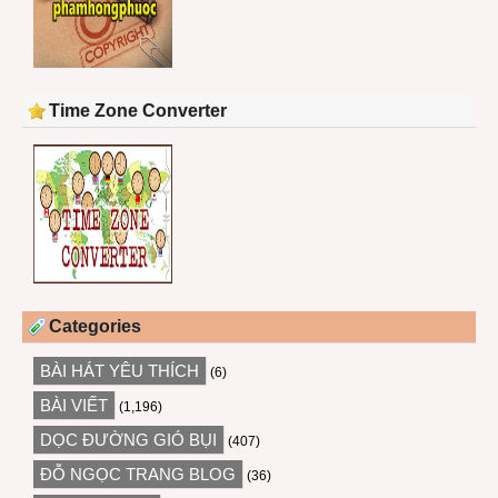
Time Zone Converter
Categories
BÀI HÁT YÊU THÍCH
(6)
BÀI VIẾT
(1,196)
DỌC ĐƯỜNG GIÓ BỤI
(407)
ĐỖ NGỌC TRANG BLOG
(36)