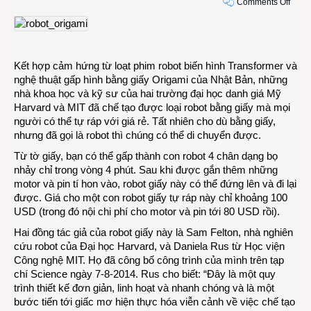
on
Comments Off
Robo
Trans
tự
ráp
Kết hợp cảm hứng từ loạt phim robot biến hình Transformer và
theo
nghệ thuật gấp hình bằng giấy Origami của Nhật Bản, những
phon
nhà khoa học và kỹ sư của hai trường đại học danh giá Mỹ
cách
Harvard và MIT đã chế tạo được loại robot bằng giấy mà mọi
gấp
người có thể tự ráp với giá rẻ. Tất nhiên cho dù bằng giấy,
giấy
nhưng đã gọi là robot thì chúng có thể di chuyển được.
Origa
Từ tờ giấy, bạn có thể gấp thành con robot 4 chân dạng bọ
nhảy chỉ trong vòng 4 phút. Sau khi được gắn thêm những
motor và pin tí hon vào, robot giấy này có thể đứng lên và đi lại
được. Giá cho một con robot giấy tự ráp này chỉ khoảng 100
USD (trong đó nội chi phí cho motor và pin tới 80 USD rồi).
Hai đồng tác giả của robot giấy này là Sam Felton, nhà nghiên
cứu robot của Đại học Harvard, và Daniela Rus từ Học viện
Công nghệ MIT. Họ đã công bố công trình của mình trên tạp
chí Science ngày 7-8-2014. Rus cho biết: “Đây là một quy
trình thiết kế đơn giản, linh hoạt và nhanh chóng và là một
bước tiến tới giấc mơ hiện thực hóa viễn cảnh về việc chế tạo