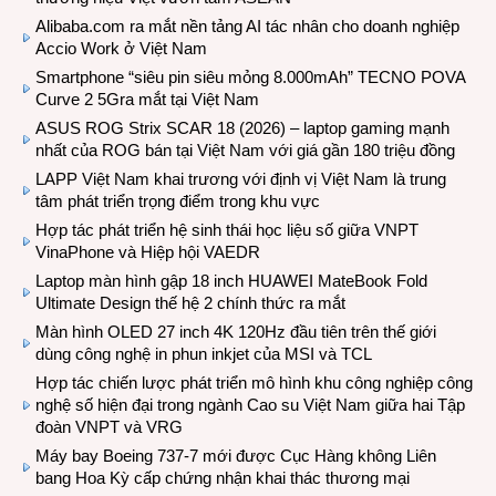
Alibaba.com ra mắt nền tảng AI tác nhân cho doanh nghiệp
Accio Work ở Việt Nam
Smartphone “siêu pin siêu mỏng 8.000mAh” TECNO POVA
Curve 2 5Gra mắt tại Việt Nam
ASUS ROG Strix SCAR 18 (2026) – laptop gaming mạnh
nhất của ROG bán tại Việt Nam với giá gần 180 triệu đồng
LAPP Việt Nam khai trương với định vị Việt Nam là trung
tâm phát triển trọng điểm trong khu vực
Hợp tác phát triển hệ sinh thái học liệu số giữa VNPT
VinaPhone và Hiệp hội VAEDR
Laptop màn hình gập 18 inch HUAWEI MateBook Fold
Ultimate Design thế hệ 2 chính thức ra mắt
Màn hình OLED 27 inch 4K 120Hz đầu tiên trên thế giới
dùng công nghệ in phun inkjet của MSI và TCL
Hợp tác chiến lược phát triển mô hình khu công nghiệp công
nghệ số hiện đại trong ngành Cao su Việt Nam giữa hai Tập
đoàn VNPT và VRG
Máy bay Boeing 737-7 mới được Cục Hàng không Liên
bang Hoa Kỳ cấp chứng nhận khai thác thương mại