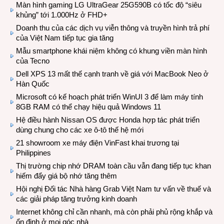
Màn hình gaming LG UltraGear 25G590B có tốc độ “siêu
khủng” tới 1.000Hz ở FHD+
Doanh thu của các dịch vụ viễn thông và truyền hình trả phí
của Việt Nam tiếp tục gia tăng
Mẫu smartphone khái niệm không có khung viền màn hình
của Tecno
Dell XPS 13 mất thế cạnh tranh về giá với MacBook Neo ở
Hàn Quốc
Microsoft có kế hoạch phát triển WinUI 3 để làm máy tính
8GB RAM có thể chạy hiệu quả Windows 11
Hệ điều hành Nissan OS được Honda hợp tác phát triển
dùng chung cho các xe ô-tô thế hệ mới
21 showroom xe máy điện VinFast khai trương tại
Philippines
Thị trường chip nhớ DRAM toàn cầu vẫn đang tiếp tục khan
hiếm đẩy giá bộ nhớ tăng thêm
Hội nghị Đối tác Nhà hàng Grab Việt Nam tư vấn về thuế và
các giải pháp tăng trưởng kinh doanh
Internet không chỉ cần nhanh, mà còn phải phủ rộng khắp và
ổn định ở mọi góc nhà