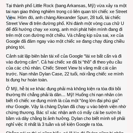
Tại thành phố Little Rock (bang Arkansas, Mỹ) vừa xảy ra một
tai nạn giao thông nghiêm trọng có liên quan tới chiếc xe Street
View. Hôm đó, anh chàng Alexander Spurr, 28 tuổi, lái chiếc
Street View đi trên đường phố. Khi đánh một vòng cua chữ U
để đổi hướng chạy xe xong, anh mới phát hiện mình đang đi
trên một con đường một chiều. Và chẳng kịp sửa sai, xe của
Google đã đâm ngay vào một chiếc xe đang chạy đúng chiều
phóng tới.
Cảnh sát lập biên bản tài xế của Google “lái xe bất cẩn và đi
vào đường cấm”. Cả hai chiếc xe đã bị “thồ” đi theo yêu cầu
của các chủ nhân. Chiếc Street View bị văng mất cái cản
trước. Nạn nhân Dylan Case, 22 tuổi, nói rằng chiếc xe mình
bị đụng hư hoàn toàn.
Ở Mỹ, hễ bị xe khác đụng phải mà không kiện ra tòa đòi bồi
thường thì chẳng phải là dân… Mỹ! Huống chi nạn nhân còn
biết rõ chiếc xe đụng mình là của một “ông lớn đại phú gia”
như Google. Vậy là chàng Dylan đã chạy u vào bệnh viện nhờ
chứng thương. Bác sĩ xác nhận anh có mấy cái be sườn bị
bầm và dây chằng bị ảnh hưởng. Dylan cho biết mình sẽ phải
nghỉ việc ít nhất là 3 tuần và sẽ kiện Google ra tòa.