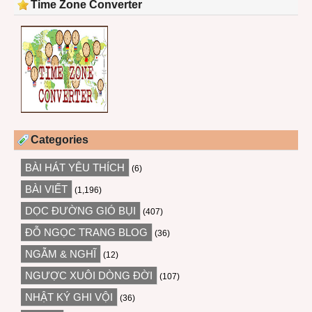
Time Zone Converter
Categories
BÀI HÁT YÊU THÍCH
(6)
BÀI VIẾT
(1,196)
DỌC ĐƯỜNG GIÓ BỤI
(407)
ĐỖ NGỌC TRANG BLOG
(36)
NGẪM & NGHĨ
(12)
NGƯỢC XUÔI DÒNG ĐỜI
(107)
NHẬT KÝ GHI VỘI
(36)