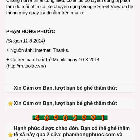
Chẳng nói ra thì ai cũng hiểu, có lẽ lúc đó Dylan cũng bị phân
tâm do mải nhìn cái xe chuyên dụng Google Street View có hệ
thống máy quay kỳ dị nằm trên mui xe.
PHẠM HỒNG PHƯỚC
(Saigon 11-8-2014)
+ Nguồn ảnh: Internet. Thanks.
+ Có trên báo Tuổi Trẻ Mobile ngày 10-8-2014
(
http://m.tuoitre.vn/
)
Xin Cảm ơn Bạn, lượt bạn bè ghé thăm thứ:
Xin Cảm ơn Bạn, lượt bạn bè ghé thăm thứ:
Hạnh phúc được chào đón. Bạn có thể ghé thăm
tệ xá này qua 2 cửa: phamhongphuoc.com và