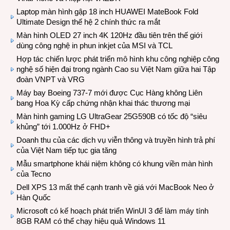
Laptop màn hình gập 18 inch HUAWEI MateBook Fold
Ultimate Design thế hệ 2 chính thức ra mắt
Màn hình OLED 27 inch 4K 120Hz đầu tiên trên thế giới
dùng công nghệ in phun inkjet của MSI và TCL
Hợp tác chiến lược phát triển mô hình khu công nghiệp công
nghệ số hiện đại trong ngành Cao su Việt Nam giữa hai Tập
đoàn VNPT và VRG
Máy bay Boeing 737-7 mới được Cục Hàng không Liên
bang Hoa Kỳ cấp chứng nhận khai thác thương mại
Màn hình gaming LG UltraGear 25G590B có tốc độ “siêu
khủng” tới 1.000Hz ở FHD+
Doanh thu của các dịch vụ viễn thông và truyền hình trả phí
của Việt Nam tiếp tục gia tăng
Mẫu smartphone khái niệm không có khung viền màn hình
của Tecno
Dell XPS 13 mất thế cạnh tranh về giá với MacBook Neo ở
Hàn Quốc
Microsoft có kế hoạch phát triển WinUI 3 để làm máy tính
8GB RAM có thể chạy hiệu quả Windows 11