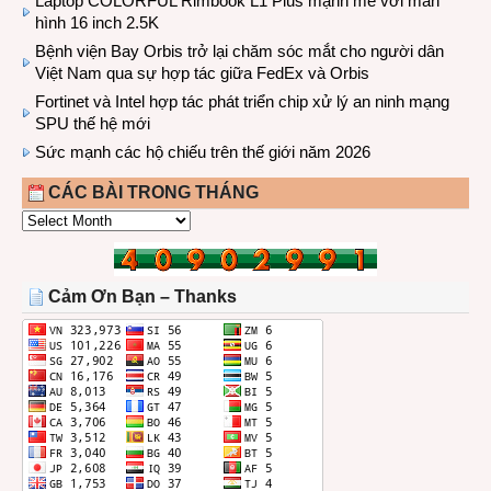
Laptop COLORFUL Rimbook L1 Plus mạnh mẽ với màn
hình 16 inch 2.5K
Bệnh viện Bay Orbis trở lại chăm sóc mắt cho người dân
Việt Nam qua sự hợp tác giữa FedEx và Orbis
Fortinet và Intel hợp tác phát triển chip xử lý an ninh mạng
SPU thế hệ mới
Sức mạnh các hộ chiếu trên thế giới năm 2026
CÁC BÀI TRONG THÁNG
CÁC
BÀI
TRONG
THÁNG
Cảm Ơn Bạn – Thanks