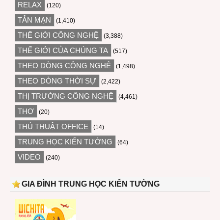
RELAX
(120)
TẢN MẠN
(1,410)
THẾ GIỚI CÔNG NGHỆ
(3,388)
THẾ GIỚI CỦA CHÚNG TA
(517)
THEO DÒNG CÔNG NGHỆ
(1,498)
THEO DÒNG THỜI SỰ
(2,422)
THỊ TRƯỜNG CÔNG NGHỆ
(4,461)
THƠ
(20)
THỦ THUẬT OFFICE
(14)
TRUNG HỌC KIẾN TƯỜNG
(64)
VIDEO
(240)
GIA ĐÌNH TRUNG HỌC KIẾN TƯỜNG