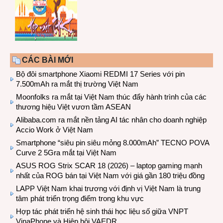
CÁC BÀI MỚI
Bộ đôi smartphone Xiaomi REDMI 17 Series với pin
7.500mAh ra mắt thị trường Việt Nam
Moonfolks ra mắt tại Việt Nam thúc đẩy hành trình của các
thương hiệu Việt vươn tầm ASEAN
Alibaba.com ra mắt nền tảng AI tác nhân cho doanh nghiệp
Accio Work ở Việt Nam
Smartphone “siêu pin siêu mỏng 8.000mAh” TECNO POVA
Curve 2 5Gra mắt tại Việt Nam
ASUS ROG Strix SCAR 18 (2026) – laptop gaming mạnh
nhất của ROG bán tại Việt Nam với giá gần 180 triệu đồng
LAPP Việt Nam khai trương với định vị Việt Nam là trung
tâm phát triển trọng điểm trong khu vực
Hợp tác phát triển hệ sinh thái học liệu số giữa VNPT
VinaPhone và Hiệp hội VAEDR