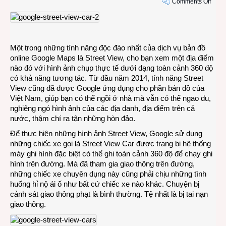
on
Comments Off
Khi
xe
dẫn
đườn
Một trong những tính năng độc đáo nhất của dịch vụ bản đồ
Goog
online Google Maps là Street View, cho bạn xem một địa điểm
Stree
nào đó với hình ảnh chụp thực tế dưới dạng toàn cảnh 360 độ
View
có khả năng tương tác. Từ đầu năm 2014, tính năng Street
chạy
View cũng đã được Google ứng dụng cho phần bản đồ của
lộn
Việt Nam, giúp bạn có thể ngồi ở nhà mà vẫn có thể ngao du,
đườn
nghiêng ngó hình ảnh của các địa danh, địa điểm trên cả
nước, thậm chí ra tận những hòn đảo.
Để thực hiện những hình ảnh Street View, Google sử dụng
những chiếc xe gọi là Street View Car được trang bị hệ thống
máy ghi hình đặc biệt có thể ghi toàn cảnh 360 độ để chạy ghi
hình trên đường. Mà đã tham gia giao thông trên đường,
những chiếc xe chuyên dụng này cũng phải chịu những tình
huống hỉ nộ ái ố như bất cứ chiếc xe nào khác. Chuyện bị
cảnh sát giao thông phạt là bình thường. Tệ nhất là bị tai nạn
giao thông.