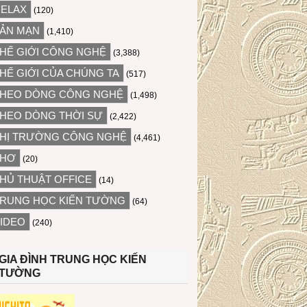
ELAX
(120)
ẢN MẠN
(1,410)
HẾ GIỚI CÔNG NGHỆ
(3,388)
HẾ GIỚI CỦA CHÚNG TA
(517)
HEO DÒNG CÔNG NGHỆ
(1,498)
HEO DÒNG THỜI SỰ
(2,422)
HỊ TRƯỜNG CÔNG NGHỆ
(4,461)
THƠ
(20)
HỦ THUẬT OFFICE
(14)
RUNG HỌC KIẾN TƯỜNG
(64)
IDEO
(240)
GIA ĐÌNH TRUNG HỌC KIẾN
TƯỜNG