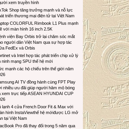
gười xem truyền hình
ikTok Shop tăng trưởng mạnh và nỗ lực
át triển thương mại điện tử tại Việt Nam
aptop COLORFUL Rimbook L1 Plus mạnh
 với màn hình 16 inch 2.5K
nh viện Bay Orbis trở lại chăm sóc mắt
ho người dân Việt Nam qua sự hợp tác
iữa FedEx và Orbis
rtinet và Intel hợp tác phát triển chip xử lý
n ninh mạng SPU thế hệ mới
c mạnh các hộ chiếu trên thế giới năm
026
amsung AI TV đồng hành cùng FPT Play
i nhiều ưu đãi giúp người hâm mộ bóng
á xem trực tiếp ASEAN HYUNDAI CUP
026
 lạnh 4 cửa French Door Fit & Max với
àn hình InstaViewthế hệ mớiđược LG mở
n tại Việt Nam
acBook Pro đã thay đổi trong 5 năm qua