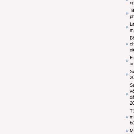
n
T
ph
L
mẽ
Bệ
c
g
Fo
a
Sứ
2
S
vớ
đ
2
Tủ
m
bá
M