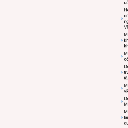
c
Hợ
cô
n
V
M
k
kh
M
có
Do
tr
tă
M
v
De
M
Mi
l
q