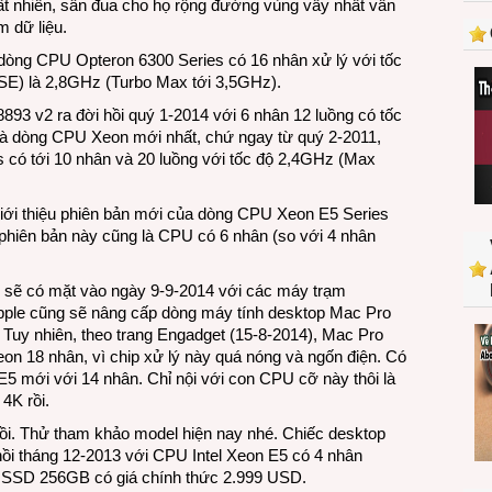
Tất nhiên, sân đua cho họ rộng đường vùng vẫy nhất vẫn
cuộc
m dữ liệu.
đua
CPU
dòng CPU Opteron 6300 Series có 16 nhân xử lý với tốc
nhiều
 SE) là 2,8GHz (Turbo Max tới 3,5GHz).
nhân
893 v2 ra đời hồi quý 1-2014 với 6 nhân 12 luồng có tốc
là dòng CPU Xeon mới nhất, chứ ngay từ quý 2-2011,
s có tới 10 nhân và 20 luồng với tốc độ 2,4GHz (Max
giới thiệu phiên bản mới của dòng CPU Xeon E5 Series
a phiên bản này cũng là CPU có 6 nhân (so với 4 nhân
sẽ có mặt vào ngày 9-9-2014 với các máy trạm
, Apple cũng sẽ nâng cấp dòng máy tính desktop Mac Pro
uy nhiên, theo trang Engadget (15-8-2014), Mac Pro
on 18 nhân, vì chip xử lý này quá nóng và ngốn điện. Có
5 mới với 14 nhân. Chỉ nội với con CPU cỡ này thôi là
4K rồi.
rồi. Thử tham khảo model hiện nay nhé. Chiếc desktop
hồi tháng 12-2013 với CPU Intel Xeon E5 có 4 nhân
 SSD 256GB có giá chính thức 2.999 USD.