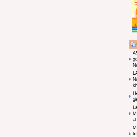
A
g
Na
LA
Na
k
Hợ
g
L
Ma
ch
M
tr