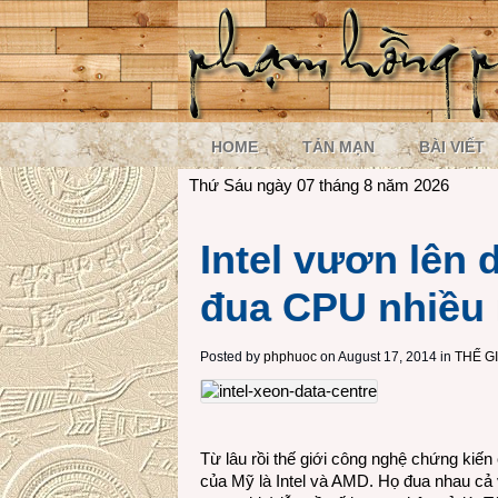
HOME
TẢN MẠN
BÀI VIẾT
Thứ Sáu ngày 07 tháng 8 năm 2026
Intel vươn lên 
đua CPU nhiều
Posted by
phphuoc
on August 17, 2014 in
THẾ G
Từ lâu rồi thế giới công nghệ chứng kiế
của Mỹ là Intel và AMD. Họ đua nhau cả v