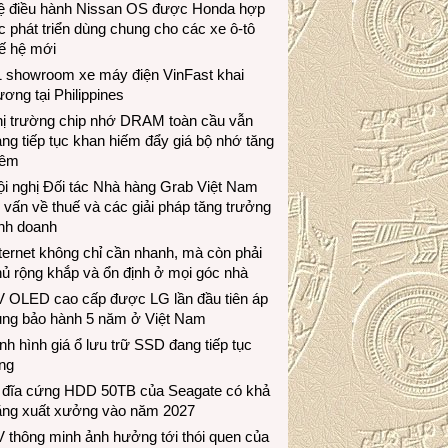
ệ điều hành Nissan OS được Honda hợp
c phát triển dùng chung cho các xe ô-tô
ế hệ mới
1 showroom xe máy điện VinFast khai
ương tại Philippines
hị trường chip nhớ DRAM toàn cầu vẫn
ng tiếp tục khan hiếm đẩy giá bộ nhớ tăng
hêm
i nghị Đối tác Nhà hàng Grab Việt Nam
 vấn về thuế và các giải pháp tăng trưởng
inh doanh
ternet không chỉ cần nhanh, mà còn phải
ủ rộng khắp và ổn định ở mọi góc nhà
V OLED cao cấp được LG lần đầu tiên áp
ụng bảo hành 5 năm ở Việt Nam
nh hình giá ổ lưu trữ SSD đang tiếp tục
ng
 đĩa cứng HDD 50TB của Seagate có khả
ăng xuất xưởng vào năm 2027
 thông minh ảnh hưởng tới thói quen của