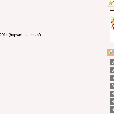
2014 (
http://m.tuoitre.vn/
)
B
B
D
Đ
N
N
N