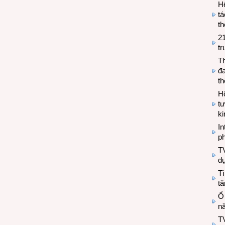
H
tá
th
2
tr
T
đa
t
Hộ
tư
k
In
ph
T
d
Tì
tă
Ổ
n
TV