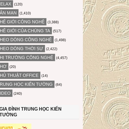
ELAX
(120)
ẢN MẠN
(1,410)
HẾ GIỚI CÔNG NGHỆ
(3,388)
HẾ GIỚI CỦA CHÚNG TA
(517)
HEO DÒNG CÔNG NGHỆ
(1,498)
HEO DÒNG THỜI SỰ
(2,422)
HỊ TRƯỜNG CÔNG NGHỆ
(4,457)
THƠ
(20)
HỦ THUẬT OFFICE
(14)
RUNG HỌC KIẾN TƯỜNG
(64)
IDEO
(240)
GIA ĐÌNH TRUNG HỌC KIẾN
TƯỜNG