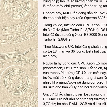
xung nhịp) lẫn về số lượng nhân xử lý. 
là mảng máy chủ (server) ở các trung tâ
Cho tới nay, AMD vẫn đang dẫn đầu với 
độ cao nhất hiện nay (của Opteron 6386
Trong khi đó, Intel có con CPU Xeon E7-8
độ 3,4GHz (Max Turbo lên 3,7GHz). Đó 
Intel đã đưa ra dòng Xeon E7 8000 Serie
Turbo lên 2,8GHz).
Theo Macworld UK, Intel đang chuẩn bị 
có tới 18 nhân và 36 luồng. Bét nhất củ
hiện nay).
Người ta hy vọng các CPU Xeon E5 mới 
(workstation) Dell Precision. Tất nhiên
của mình với những CPU Xeon mới này. T
trước mắt sẽ không được trang bị con Xe
nhiều khả năng Apple sẽ dùng con Xeon E
dư sức cho bạn xử lý các nội dung video 
Giá ư? Chắc chắn thuyền lớn, sóng lớn 
PC Mac Pro bắt đầu bán trên thị trường 
3,7GHz; bộ nhớ RAM 12GB và ổ lưu trữ