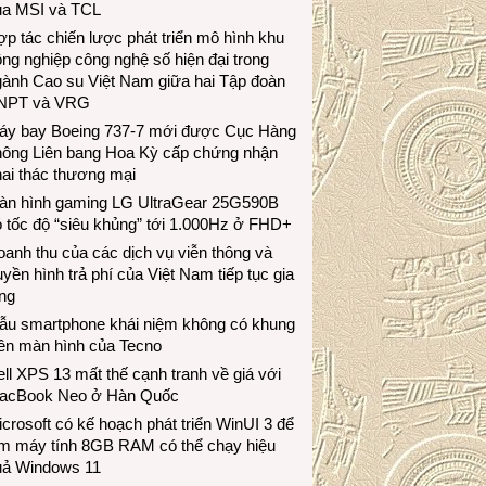
ủa MSI và TCL
p tác chiến lược phát triển mô hình khu
ng nghiệp công nghệ số hiện đại trong
gành Cao su Việt Nam giữa hai Tập đoàn
NPT và VRG
áy bay Boeing 737-7 mới được Cục Hàng
hông Liên bang Hoa Kỳ cấp chứng nhận
ai thác thương mại
àn hình gaming LG UltraGear 25G590B
 tốc độ “siêu khủng” tới 1.000Hz ở FHD+
anh thu của các dịch vụ viễn thông và
uyền hình trả phí của Việt Nam tiếp tục gia
ng
ẫu smartphone khái niệm không có khung
iền màn hình của Tecno
ll XPS 13 mất thế cạnh tranh về giá với
acBook Neo ở Hàn Quốc
crosoft có kế hoạch phát triển WinUI 3 để
àm máy tính 8GB RAM có thể chạy hiệu
uả Windows 11