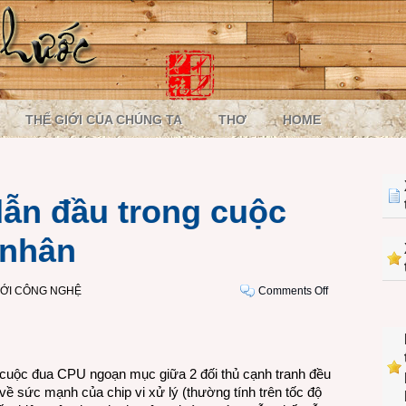
THẾ GIỚI CỦA CHÚNG TA
THƠ
HOME
dẫn đầu trong cuộc
 nhân
on
IỚI CÔNG NGHỆ
Comments Off
Intel
vươn
lên
dẫn
n cuộc đua CPU ngoạn mục giữa 2 đối thủ cạnh tranh đều
đầu
ề sức mạnh của chip vi xử lý (thường tính trên tốc độ
trong