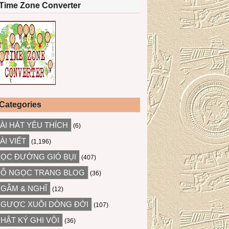
Time Zone Converter
Categories
ÀI HÁT YÊU THÍCH
(6)
ÀI VIẾT
(1,196)
ỌC ĐƯỜNG GIÓ BỤI
(407)
Ỗ NGỌC TRANG BLOG
(36)
GẪM & NGHĨ
(12)
GƯỢC XUÔI DÒNG ĐỜI
(107)
HẬT KÝ GHI VỘI
(36)