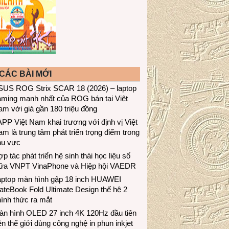
CÁC BÀI MỚI
SUS ROG Strix SCAR 18 (2026) – laptop
aming mạnh nhất của ROG bán tại Việt
m với giá gần 180 triệu đồng
PP Việt Nam khai trương với định vị Việt
m là trung tâm phát triển trọng điểm trong
hu vực
p tác phát triển hệ sinh thái học liệu số
iữa VNPT VinaPhone và Hiệp hội VAEDR
aptop màn hình gập 18 inch HUAWEI
teBook Fold Ultimate Design thế hệ 2
ính thức ra mắt
àn hình OLED 27 inch 4K 120Hz đầu tiên
ên thế giới dùng công nghệ in phun inkjet