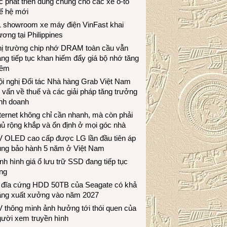
c phát triển dùng chung cho các xe ô-tô
ế hệ mới
1 showroom xe máy điện VinFast khai
ương tại Philippines
hị trường chip nhớ DRAM toàn cầu vẫn
ng tiếp tục khan hiếm đẩy giá bộ nhớ tăng
hêm
i nghị Đối tác Nhà hàng Grab Việt Nam
 vấn về thuế và các giải pháp tăng trưởng
inh doanh
ternet không chỉ cần nhanh, mà còn phải
ủ rộng khắp và ổn định ở mọi góc nhà
V OLED cao cấp được LG lần đầu tiên áp
ụng bảo hành 5 năm ở Việt Nam
nh hình giá ổ lưu trữ SSD đang tiếp tục
ng
 đĩa cứng HDD 50TB của Seagate có khả
ăng xuất xưởng vào năm 2027
 thông minh ảnh hưởng tới thói quen của
gười xem truyền hình