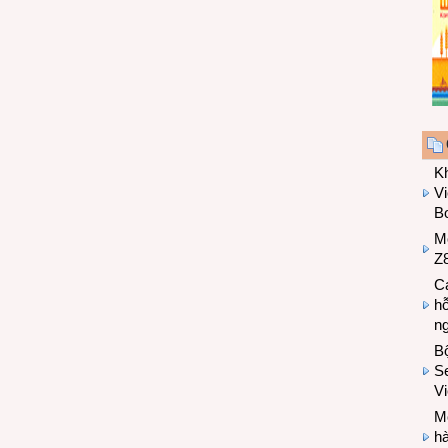
K
Vi
Bo
M
Z8
Cá
hỗ
n
B
Se
V
Mo
hà