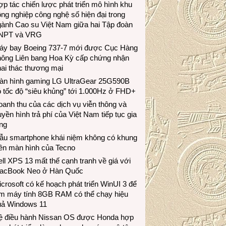
p tác chiến lược phát triển mô hình khu
ng nghiệp công nghệ số hiện đại trong
gành Cao su Việt Nam giữa hai Tập đoàn
NPT và VRG
áy bay Boeing 737-7 mới được Cục Hàng
hông Liên bang Hoa Kỳ cấp chứng nhận
ai thác thương mại
àn hình gaming LG UltraGear 25G590B
 tốc độ “siêu khủng” tới 1.000Hz ở FHD+
anh thu của các dịch vụ viễn thông và
uyền hình trả phí của Việt Nam tiếp tục gia
ng
ẫu smartphone khái niệm không có khung
iền màn hình của Tecno
ll XPS 13 mất thế cạnh tranh về giá với
acBook Neo ở Hàn Quốc
crosoft có kế hoạch phát triển WinUI 3 để
àm máy tính 8GB RAM có thể chạy hiệu
uả Windows 11
ệ điều hành Nissan OS được Honda hợp