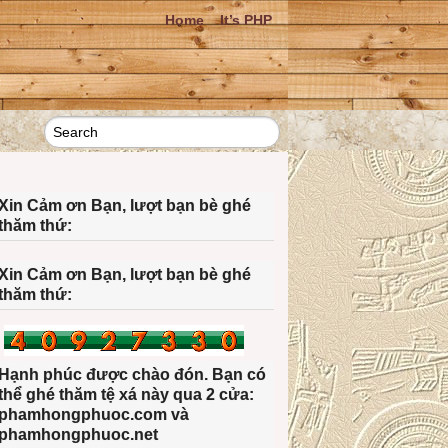
Home
It’s PHP
Xin Cảm ơn Bạn, lượt bạn bè ghé
thăm thứ:
Xin Cảm ơn Bạn, lượt bạn bè ghé
thăm thứ:
Hạnh phúc được chào đón. Bạn có
thể ghé thăm tệ xá này qua 2 cửa:
phamhongphuoc.com và
phamhongphuoc.net