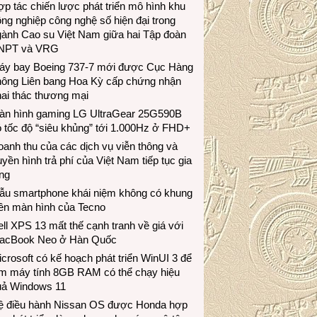
p tác chiến lược phát triển mô hình khu
ng nghiệp công nghệ số hiện đại trong
gành Cao su Việt Nam giữa hai Tập đoàn
NPT và VRG
áy bay Boeing 737-7 mới được Cục Hàng
hông Liên bang Hoa Kỳ cấp chứng nhận
ai thác thương mại
àn hình gaming LG UltraGear 25G590B
 tốc độ “siêu khủng” tới 1.000Hz ở FHD+
anh thu của các dịch vụ viễn thông và
uyền hình trả phí của Việt Nam tiếp tục gia
ng
ẫu smartphone khái niệm không có khung
iền màn hình của Tecno
ll XPS 13 mất thế cạnh tranh về giá với
acBook Neo ở Hàn Quốc
crosoft có kế hoạch phát triển WinUI 3 để
àm máy tính 8GB RAM có thể chạy hiệu
uả Windows 11
ệ điều hành Nissan OS được Honda hợp