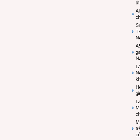
t
Al
c
S
T
N
A
g
Na
LA
Na
k
Hợ
g
L
Ma
ch
M
tr
c