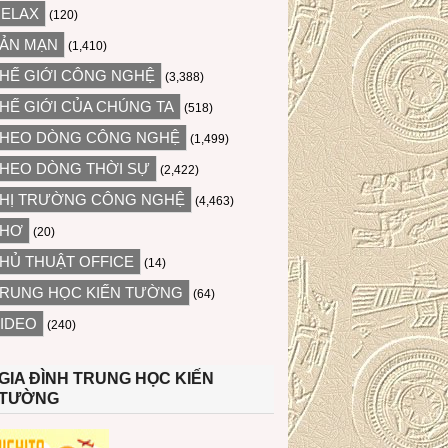
ELAX
(120)
ẢN MẠN
(1,410)
HẾ GIỚI CÔNG NGHỆ
(3,388)
HẾ GIỚI CỦA CHÚNG TA
(518)
HEO DÒNG CÔNG NGHỆ
(1,499)
HEO DÒNG THỜI SỰ
(2,422)
HỊ TRƯỜNG CÔNG NGHỆ
(4,463)
THƠ
(20)
HỦ THUẬT OFFICE
(14)
RUNG HỌC KIẾN TƯỜNG
(64)
IDEO
(240)
GIA ĐÌNH TRUNG HỌC KIẾN
TƯỜNG