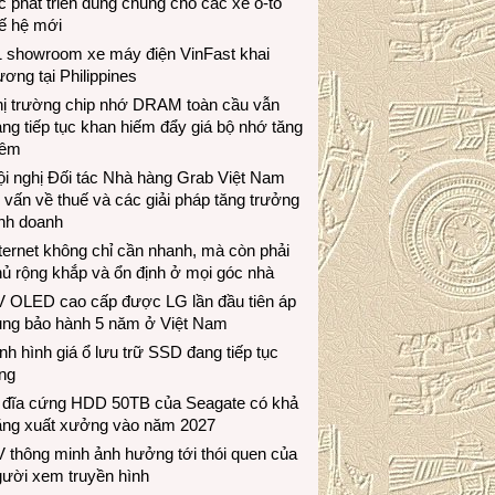
c phát triển dùng chung cho các xe ô-tô
ế hệ mới
1 showroom xe máy điện VinFast khai
ương tại Philippines
hị trường chip nhớ DRAM toàn cầu vẫn
ng tiếp tục khan hiếm đẩy giá bộ nhớ tăng
hêm
i nghị Đối tác Nhà hàng Grab Việt Nam
 vấn về thuế và các giải pháp tăng trưởng
inh doanh
ternet không chỉ cần nhanh, mà còn phải
ủ rộng khắp và ổn định ở mọi góc nhà
V OLED cao cấp được LG lần đầu tiên áp
ụng bảo hành 5 năm ở Việt Nam
nh hình giá ổ lưu trữ SSD đang tiếp tục
ng
 đĩa cứng HDD 50TB của Seagate có khả
ăng xuất xưởng vào năm 2027
 thông minh ảnh hưởng tới thói quen của
gười xem truyền hình