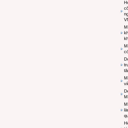
Hợ
cô
n
V
M
k
kh
M
có
Do
tr
tă
M
v
De
M
Mi
l
q
H