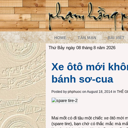
HOME
TẢN MẠN
BÀI VIẾT
Thứ Bảy ngày 08 tháng 8 năm 2026
Xe ôtô mới khô
bánh sơ-cua
Posted by
phphuoc
on August 18, 2014 in
THẾ G
Mai mốt có đi tậu một chiếc xe ôtô mới
(spare tire), bạn chớ có thắc mắc mà mấ