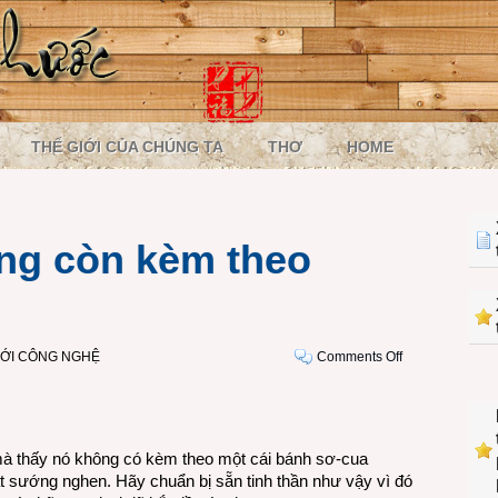
THẾ GIỚI CỦA CHÚNG TA
THƠ
HOME
ng còn kèm theo
on
IỚI CÔNG NGHỆ
Comments Off
Xe
ôtô
mới
không
 mà thấy nó không có kèm theo một cái bánh sơ-cua
còn
t sướng nghen. Hãy chuẩn bị sẵn tinh thần như vậy vì đó
kèm