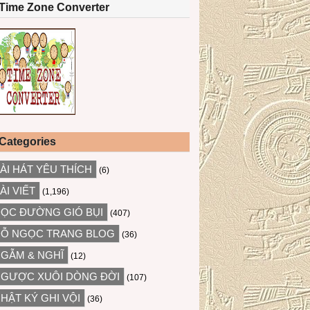
Time Zone Converter
Categories
ÀI HÁT YÊU THÍCH
(6)
ÀI VIẾT
(1,196)
ỌC ĐƯỜNG GIÓ BỤI
(407)
Ỗ NGỌC TRANG BLOG
(36)
GẪM & NGHĨ
(12)
GƯỢC XUÔI DÒNG ĐỜI
(107)
HẬT KÝ GHI VỘI
(36)