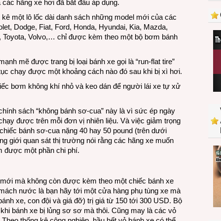
 các hãng xe hơi đã bắt đầu áp dụng.
theo
bánh
t kê một lô lốc dài danh sách những model mới của các
sơ-
olet, Dodge, Fiat, Ford, Honda, Hyundai, Kia, Mazda,
cua
e, Toyota, Volvo,… chỉ được kèm theo một bộ bơm bánh
nh mẽ được trang bị loại bánh xe gọi là “run-flat tire”
p tục chạy được một khoảng cách nào đó sau khi bị xì hơi.
c bơm không khí nhỏ và keo dán để người lái xe tự xử
chính sách “không bánh sơ-cua” này là vì sức ép ngày
hạy được trên mỗi đơn vị nhiên liệu. Và việc giảm trọng
chiếc bánh sơ-cua nặng 40 hay 50 pound (trên dưới
ng giới quan sát thị trường nói rằng các hãng xe muốn
ảm được một phần chi phí.
xe mới mà không còn được kèm theo một chiếc bánh xe
mách nước là bạn hãy tới một cửa hàng phụ tùng xe mà
h xe, con đội và giá đỡ) trị giá từ 150 tới 300 USD. Bộ
 khi bánh xe bị lủng sơ sơ mà thôi. Cũng may là các vỏ
 Theo thống kê công nghiệp, hầu hết vỏ bánh xe có thể