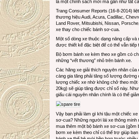
là một chính sách mới mà gần như tất cả
Trang Consumer Reports (16-8-2014) liệ
thương hiệu Audi, Acura, Cadillac, Chevr
Land Rover, Mitsubishi, Nissan, Porsch
xe thay cho chiếc bánh sơ-cua.
Một số dòng xe thuộc dạng nâng cấp và mạ
được thiết kế đặc biệt để có thể vẫn tiế
Bộ bơm bánh xe kèm theo xe gồm có chiế
những “vết thương” nhỏ trên bánh xe.
Các hãng xe giải thích nguyên nhân của 
càng gia tăng phải tăng số lượng đường c
lượng chiếc xe nhờ không chở theo một 
20kg) sẽ giúp tăng được chỉ số này. Như
giấu cái nguyên nhân chính là có thể gi
Vậy bạn phải làm gì khi tậu một chiếc 
sơ-cua? Những người lái xe thông minh 
mua thêm một bộ bánh xe sơ-cua (gồm bán
bơm xe kèm theo chỉ có thể trợ giúp bạn
bánh xe thế hệ mới bền hơn trước nhiều.