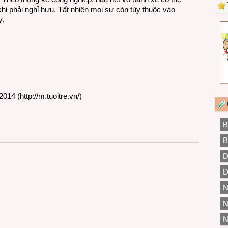
i phải nghỉ hưu. Tất nhiên mọi sự còn tùy thuộc vào
y.
2014 (
http://m.tuoitre.vn/
)
B
B
D
Đ
N
N
N