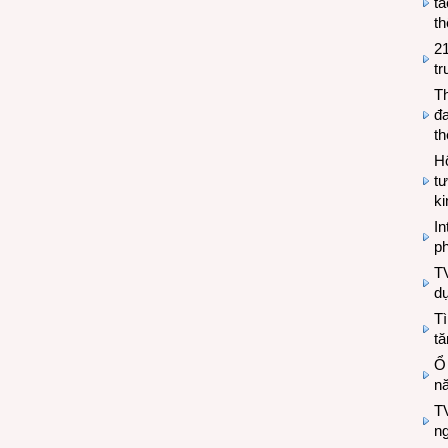
tá
th
2
tr
T
đa
t
Hộ
tư
k
In
ph
T
d
Tì
tă
Ổ
n
TV
n