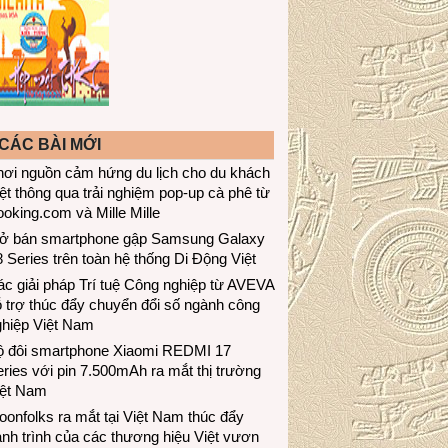
CÁC BÀI MỚI
hơi nguồn cảm hứng du lịch cho du khách
ệt thông qua trải nghiệm pop-up cà phê từ
oking.com và Mille Mille
ở bán smartphone gập Samsung Galaxy
 Series trên toàn hệ thống Di Động Việt
c giải pháp Trí tuệ Công nghiệp từ AVEVA
 trợ thúc đẩy chuyển đổi số ngành công
ghiệp Việt Nam
ộ đôi smartphone Xiaomi REDMI 17
ries với pin 7.500mAh ra mắt thị trường
iệt Nam
onfolks ra mắt tại Việt Nam thúc đẩy
nh trình của các thương hiệu Việt vươn