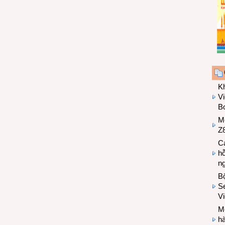
K
Vi
Bo
M
Z8
Cá
hỗ
n
B
Se
V
Mo
hà