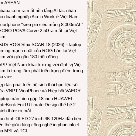
ầm ASEAN
ibaba.com ra mắt nền tảng AI tác nhân
ho doanh nghiệp Accio Work ở Việt Nam
martphone “siêu pin siêu mỏng 8.000mAh”
ECNO POVA Curve 2 5Gra mắt tại Việt
am
SUS ROG Strix SCAR 18 (2026) – laptop
aming mạnh nhất của ROG bán tại Việt
m với giá gần 180 triệu đồng
PP Việt Nam khai trương với định vị Việt
m là trung tâm phát triển trọng điểm trong
hu vực
p tác phát triển hệ sinh thái học liệu số
iữa VNPT VinaPhone và Hiệp hội VAEDR
aptop màn hình gập 18 inch HUAWEI
teBook Fold Ultimate Design thế hệ 2
ính thức ra mắt
àn hình OLED 27 inch 4K 120Hz đầu tiên
ên thế giới dùng công nghệ in phun inkjet
ủa MSI và TCL