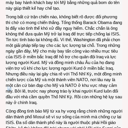
máy bay hành khách bay tới Mỹ bằng những quả bom do tên
này giúp thiết kế hay chế tạo.
Trong bất cứ trận chiến nào, không biết rõ được đối phương
thì chớ có mong chiến thắng. Tổng thống Barack Obama đang
bị đẩy vào tình thế khó xử đầy nguy hiểm. Chắc chắn là ông
không thể đưa quân Mỹ trở lại Iraq để trực tiếp chống lại ISIS.
Tin tức tình báo lại không đủ. Vì thế, Washington đã phải chọn
một giải pháp tiếp tay cho các lực lượng tại chỗ. Trong những
ngày gần đây, Mỹ cho máy bay tấn công vào nhiều mục tiêu
của ISIS ở miền bắc Iraq để hỗ trợ cho quân đội Iraq và lực
lượng người Kurd. Mỹ và đồng minh châu Âu của họ đang
viện trợ vũ khí cho lực lượng người Kurd ở miền bắc Iraq.
Nhưng điều này lại gây chia rẽ với Thổ Nhĩ Kỳ, một đồng minh
chiến lược của Mỹ và một thành viên NATO, nơi lâu nay là
một căn cứ bàn đạp cho Mỹ và NATO ở khu vực nhạy cảm
này. Bởi lẽ, trước nay phong trào ly khai người Kurd luôn đối
đầu với nhà cầm quyền Thổ Nhĩ Kỳ. Rồi còn những hệ lụy sau
này ở chính Iraq.
Cộng đồng tình báo Mỹ từ xa hy vọng rằng chính những người
dân thành phố Mosul sẽ vì sự sống của mình mà chống cự lại
ISIS. Đa số dân thành phố này là người thuộc phái Hồi giáo