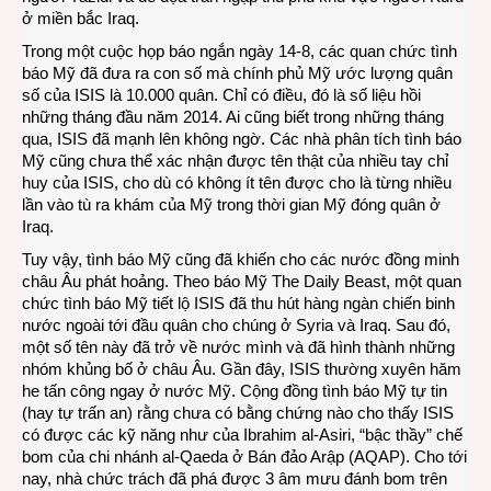
ở miền bắc Iraq.
Trong một cuộc họp báo ngắn ngày 14-8, các quan chức tình
báo Mỹ đã đưa ra con số mà chính phủ Mỹ ước lượng quân
số của ISIS là 10.000 quân. Chỉ có điều, đó là số liệu hồi
những tháng đầu năm 2014. Ai cũng biết trong những tháng
qua, ISIS đã mạnh lên không ngờ. Các nhà phân tích tình báo
Mỹ cũng chưa thể xác nhận được tên thật của nhiều tay chỉ
huy của ISIS, cho dù có không ít tên được cho là từng nhiều
lần vào tù ra khám của Mỹ trong thời gian Mỹ đóng quân ở
Iraq.
Tuy vậy, tình báo Mỹ cũng đã khiến cho các nước đồng minh
châu Âu phát hoảng. Theo báo Mỹ The Daily Beast, một quan
chức tình báo Mỹ tiết lộ ISIS đã thu hút hàng ngàn chiến binh
nước ngoài tới đầu quân cho chúng ở Syria và Iraq. Sau đó,
một số tên này đã trở về nước mình và đã hình thành những
nhóm khủng bố ở châu Âu. Gần đây, ISIS thường xuyên hăm
he tấn công ngay ở nước Mỹ. Cộng đồng tình báo Mỹ tự tin
(hay tự trấn an) rằng chưa có bằng chứng nào cho thấy ISIS
có được các kỹ năng như của Ibrahim al-Asiri, “bậc thầy” chế
bom của chi nhánh al-Qaeda ở Bán đảo Arập (AQAP). Cho tới
nay, nhà chức trách đã phá được 3 âm mưu đánh bom trên