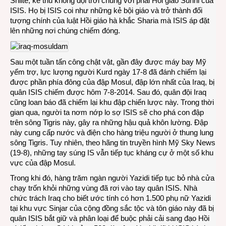
Shiite, kẻ thù không đội trời chung với phái Hồi giáo Sunni của
ISIS. Họ bị ISIS coi như những kẻ bội giáo và trở thành đối
tượng chính của luật Hồi giáo hà khắc Sharia mà ISIS áp đặt
lên những nơi chúng chiếm đóng.
Sau một tuần tấn công chật vật, gần đây được máy bay Mỹ
yểm trợ, lực lượng người Kurd ngày 17-8 đã đánh chiếm lại
được phần phía đông của đập Mosul, đập lớn nhất của Iraq, bị
quân ISIS chiếm được hôm 7-8-2014. Sau đó, quân đội Iraq
cũng loan báo đã chiếm lại khu đập chiến lược này. Trong thời
gian qua, người ta nơm nớp lo sợ ISIS sẽ cho phá con đập
trên sông Tigris này, gây ra những hậu quả khôn lường. Đập
này cung cấp nước và điện cho hàng triệu người ở thung lung
sông Tigris. Tuy nhiên, theo hãng tin truyền hình Mỹ Sky News
(19-8), những tay súng IS vẫn tiếp tục kháng cự ở một số khu
vực của đập Mosul.
Trong khi đó, hàng trăm ngàn người Yazidi tiếp tục bỏ nhà cửa
chạy trốn khỏi những vùng đã rơi vào tay quân ISIS. Nhà
chức trách Iraq cho biết ước tính có hơn 1.500 phụ nữ Yazidi
tại khu vực Sinjar của cộng đồng sắc tộc và tôn giáo này đã bị
quân ISIS bắt giữ và phân loại để buộc phải cải sang đạo Hồi