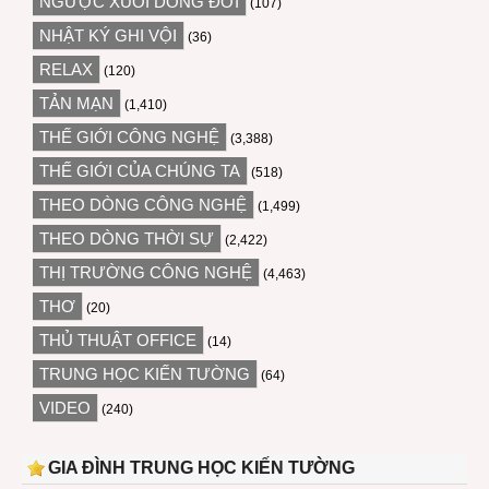
NGƯỢC XUÔI DÒNG ĐỜI
(107)
NHẬT KÝ GHI VỘI
(36)
RELAX
(120)
TẢN MẠN
(1,410)
THẾ GIỚI CÔNG NGHỆ
(3,388)
THẾ GIỚI CỦA CHÚNG TA
(518)
THEO DÒNG CÔNG NGHỆ
(1,499)
THEO DÒNG THỜI SỰ
(2,422)
THỊ TRƯỜNG CÔNG NGHỆ
(4,463)
THƠ
(20)
THỦ THUẬT OFFICE
(14)
TRUNG HỌC KIẾN TƯỜNG
(64)
VIDEO
(240)
GIA ĐÌNH TRUNG HỌC KIẾN TƯỜNG