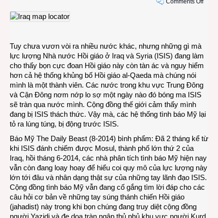
on
Comments Off
Tình
báo
Mỹ
lẽo
Tuy chưa vươn vòi ra nhiều nước khác, nhưng những gì mà
đẽo
lực lượng Nhà nước Hồi giáo ở Iraq và Syria (ISIS) đang làm
theo
cho thấy bọn cực đoan Hồi giáo này còn tàn ác và nguy hiểm
sau
hơn cả hệ thống khủng bố Hồi giáo al-Qaeda mà chúng nói
phiến
mình là một thành viên. Các nước trong khu vực Trung Đông
quân
và Cận Đông nơm nớp lo sợ một ngày nào đó bóng ma ISIS
Hồi
sẽ tràn qua nước mình. Cộng đồng thế giới cảm thấy mình
giáo
đang bị ISIS thách thức. Vậy mà, các hệ thống tình báo Mỹ lại
Tây
tỏ ra lúng túng, bị động trước ISIS.
Á
Báo Mỹ The Daily Beast (8-2014) bình phẩm: Đã 2 tháng kể từ
khi ISIS đánh chiếm được Mosul, thành phố lớn thứ 2 của
Iraq, hồi tháng 6-2014, các nhà phân tích tình báo Mỹ hiện nay
vẫn còn đang loay hoay để hiểu coi quy mô của lực lượng này
lớn tới đâu và nhân dạng thật sự của những tay lãnh đạo ISIS.
Cộng đồng tình báo Mỹ vẫn đang cố gắng tìm lời đáp cho các
câu hỏi cơ bản về những tay súng thánh chiến Hồi giáo
(jahadist) này trong khi bọn chúng đang truy diệt cộng đồng
người Yazidi và đe dọa tràn ngập thủ phủ khu vực người Kurd