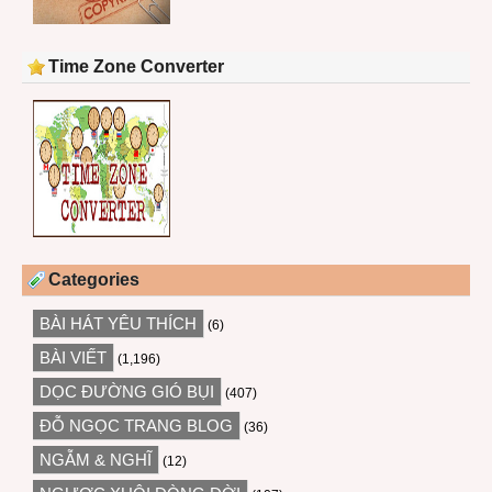
Time Zone Converter
Categories
BÀI HÁT YÊU THÍCH
(6)
BÀI VIẾT
(1,196)
DỌC ĐƯỜNG GIÓ BỤI
(407)
ĐỖ NGỌC TRANG BLOG
(36)
NGẪM & NGHĨ
(12)