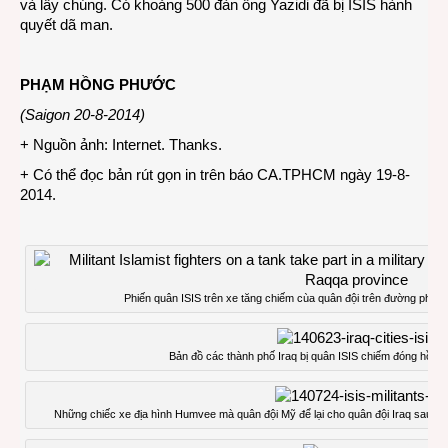
và lấy chúng. Có khoảng 500 đàn ông Yazidi đã bị ISIS hành
quyết dã man.
PHẠM HỒNG PHƯỚC
(Saigon 20-8-2014)
+ Nguồn ảnh: Internet. Thanks.
+ Có thể đọc bản rút gọn in trên báo CA.TPHCM ngày 19-8-
2014.
Phiến quân ISIS trên xe tăng chiếm cùa quân đội trên đường phố t
Bản đồ các thành phố Iraq bị quân ISIS chiếm đóng hồi h
Những chiếc xe địa hình Humvee mà quân đội Mỹ để lại cho quân đội Iraq sau khi