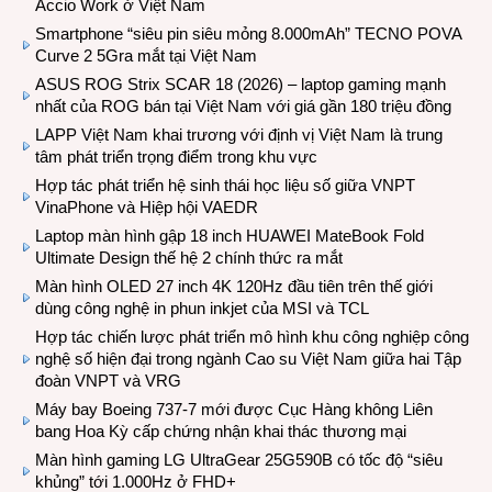
Accio Work ở Việt Nam
Smartphone “siêu pin siêu mỏng 8.000mAh” TECNO POVA
Curve 2 5Gra mắt tại Việt Nam
ASUS ROG Strix SCAR 18 (2026) – laptop gaming mạnh
nhất của ROG bán tại Việt Nam với giá gần 180 triệu đồng
LAPP Việt Nam khai trương với định vị Việt Nam là trung
tâm phát triển trọng điểm trong khu vực
Hợp tác phát triển hệ sinh thái học liệu số giữa VNPT
VinaPhone và Hiệp hội VAEDR
Laptop màn hình gập 18 inch HUAWEI MateBook Fold
Ultimate Design thế hệ 2 chính thức ra mắt
Màn hình OLED 27 inch 4K 120Hz đầu tiên trên thế giới
dùng công nghệ in phun inkjet của MSI và TCL
Hợp tác chiến lược phát triển mô hình khu công nghiệp công
nghệ số hiện đại trong ngành Cao su Việt Nam giữa hai Tập
đoàn VNPT và VRG
Máy bay Boeing 737-7 mới được Cục Hàng không Liên
bang Hoa Kỳ cấp chứng nhận khai thác thương mại
Màn hình gaming LG UltraGear 25G590B có tốc độ “siêu
khủng” tới 1.000Hz ở FHD+