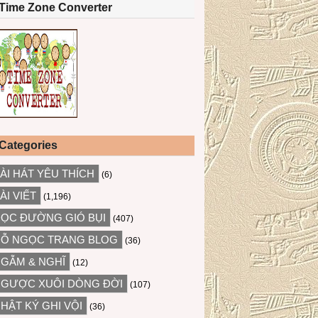
Time Zone Converter
Categories
ÀI HÁT YÊU THÍCH
(6)
ÀI VIẾT
(1,196)
ỌC ĐƯỜNG GIÓ BỤI
(407)
Ỗ NGỌC TRANG BLOG
(36)
GẪM & NGHĨ
(12)
GƯỢC XUÔI DÒNG ĐỜI
(107)
HẬT KÝ GHI VỘI
(36)