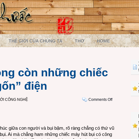
THẾ GIỚI CỦA CHÚNG TA
THƠ
HOME
ông còn những chiếc
gốn” điện
on
IỚI CÔNG NGHỆ
Comments Off
Châu
Âu
sẽ
không
thúc giữa con người và bụi bặm, rõ ràng chẳng có thứ vũ
còn
 bụi. Ai mà chẳng ham những chiếc máy hút bụi có công
những