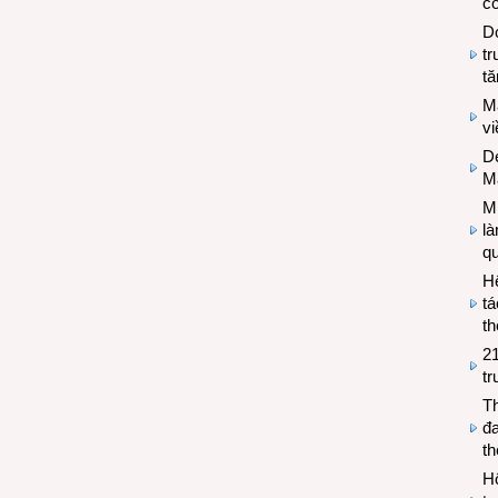
có
Do
tr
tă
M
v
De
M
Mi
l
q
H
tá
th
2
tr
T
đa
t
Hộ