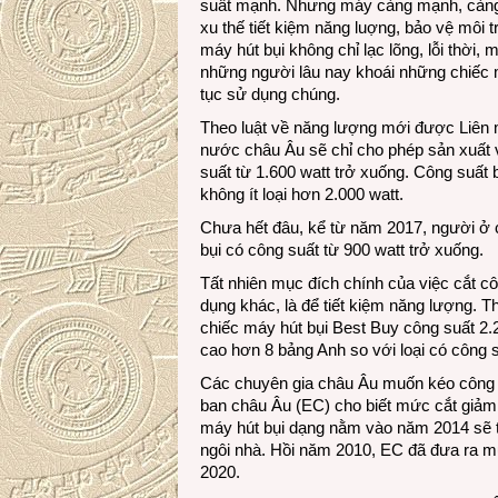
suất mạnh. Nhưng máy càng mạnh, càng h
xu thế tiết kiệm năng luợng, bảo vệ môi 
máy hút bụi không chỉ lạc lõng, lỗi thời, 
những người lâu nay khoái những chiếc 
tục sử dụng chúng.
Theo luật về năng lượng mới được Liên 
nước châu Âu sẽ chỉ cho phép sản xuất 
suất từ 1.600 watt trở xuống. Công suất 
không ít loại hơn 2.000 watt.
Chưa hết đâu, kể từ năm 2017, người ở 
bụi có công suất từ 900 watt trở xuống.
Tất nhiên mục đích chính của việc cắt côn
dụng khác, là để tiết kiệm năng lượng. 
chiếc máy hút bụi Best Buy công suất 2.
cao hơn 8 bảng Anh so với loại có công s
Các chuyên gia châu Âu muốn kéo công 
ban châu Âu (EC) cho biết mức cắt giảm 
máy hút bụi dạng nằm vào năm 2014 sẽ ti
ngôi nhà. Hồi năm 2010, EC đã đưa ra mụ
2020.