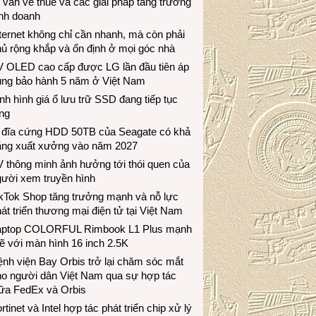
 vấn về thuế và các giải pháp tăng trưởng
inh doanh
ternet không chỉ cần nhanh, mà còn phải
ủ rộng khắp và ổn định ở mọi góc nhà
V OLED cao cấp được LG lần đầu tiên áp
ụng bảo hành 5 năm ở Việt Nam
nh hình giá ổ lưu trữ SSD đang tiếp tục
ng
 đĩa cứng HDD 50TB của Seagate có khả
ăng xuất xưởng vào năm 2027
 thông minh ảnh hưởng tới thói quen của
gười xem truyền hình
ikTok Shop tăng trưởng mạnh và nỗ lực
át triển thương mại điện tử tại Việt Nam
aptop COLORFUL Rimbook L1 Plus mạnh
 với màn hình 16 inch 2.5K
nh viện Bay Orbis trở lại chăm sóc mắt
ho người dân Việt Nam qua sự hợp tác
iữa FedEx và Orbis
rtinet và Intel hợp tác phát triển chip xử lý