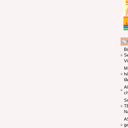
B
Se
V
Mo
hà
t
Al
c
S
T
N
A
g