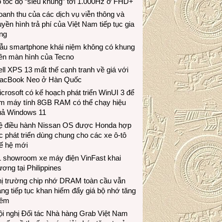
 tốc độ “siêu khủng” tới 1.000Hz ở FHD+
anh thu của các dịch vụ viễn thông và
uyền hình trả phí của Việt Nam tiếp tục gia
ng
ẫu smartphone khái niệm không có khung
iền màn hình của Tecno
ll XPS 13 mất thế cạnh tranh về giá với
acBook Neo ở Hàn Quốc
crosoft có kế hoạch phát triển WinUI 3 để
àm máy tính 8GB RAM có thể chạy hiệu
uả Windows 11
ệ điều hành Nissan OS được Honda hợp
c phát triển dùng chung cho các xe ô-tô
ế hệ mới
1 showroom xe máy điện VinFast khai
ương tại Philippines
hị trường chip nhớ DRAM toàn cầu vẫn
ng tiếp tục khan hiếm đẩy giá bộ nhớ tăng
hêm
i nghị Đối tác Nhà hàng Grab Việt Nam