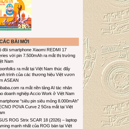
CÁC BÀI MỚI
ộ đôi smartphone Xiaomi REDMI 17
ries với pin 7.500mAh ra mắt thị trường
iệt Nam
onfolks ra mắt tại Việt Nam thúc đẩy
nh trình của các thương hiệu Việt vươn
ầm ASEAN
ibaba.com ra mắt nền tảng AI tác nhân
ho doanh nghiệp Accio Work ở Việt Nam
martphone “siêu pin siêu mỏng 8.000mAh”
ECNO POVA Curve 2 5Gra mắt tại Việt
am
SUS ROG Strix SCAR 18 (2026) – laptop
aming mạnh nhất của ROG bán tại Việt