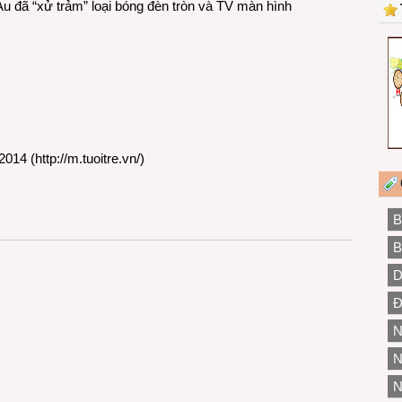
Âu đã “xử trảm” loại bóng đèn tròn và TV màn hình
2014 (
http://m.tuoitre.vn/
)
B
B
D
Đ
N
N
N