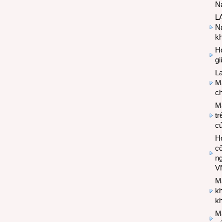
Na
LA
Na
k
Hợ
g
L
Ma
ch
M
tr
c
Hợ
cô
n
V
M
k
kh
M