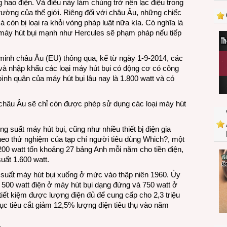
ao điện. Và điều này làm chúng trở nên lạc điệu trong
chiếc
trường của thế giới. Riêng đối với châu Âu, những chiếc
máy
mà còn bị loại ra khỏi vòng pháp luật nữa kìa. Có nghĩa là
hút
máy hút bụi mạnh như Hercules sẽ phạm pháp nếu tiếp
bụi
“ngốn”
điện
minh châu Âu (EU) thông qua, kể từ ngày 1-9-2014, các
và nhập khẩu các loại máy hút bụi có động cơ có công
bình quân của máy hút bụi lâu nay là 1.800 watt và có
châu Âu sẽ chỉ còn được phép sử dụng các loại máy hút
g suất máy hút bụi, cũng như nhiều thiết bị điện gia
Theo thử nghiệm của tạp chí người tiêu dùng Which?, một
200 watt tốn khoảng 27 bảng Anh mỗi năm cho tiền điện,
uất 1.600 watt.
suất máy hút bụi xuống ở mức vào thập niên 1960. Ủy
500 watt điện ở máy hút bụi dạng đứng và 750 watt ở
ết kiệm được lượng điện đủ để cung cấp cho 2,3 triệu
c tiêu cắt giảm 12,5% lượng điện tiêu thụ vào năm