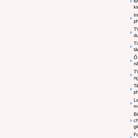
tư
k
In
ph
T
d
Tì
tă
Ổ
n
TV
n
T
ph
L
mẽ
Bệ
c
g
Fo