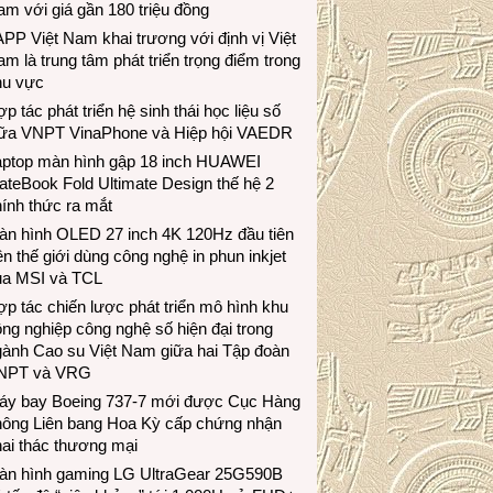
m với giá gần 180 triệu đồng
PP Việt Nam khai trương với định vị Việt
m là trung tâm phát triển trọng điểm trong
hu vực
p tác phát triển hệ sinh thái học liệu số
iữa VNPT VinaPhone và Hiệp hội VAEDR
aptop màn hình gập 18 inch HUAWEI
teBook Fold Ultimate Design thế hệ 2
ính thức ra mắt
àn hình OLED 27 inch 4K 120Hz đầu tiên
ên thế giới dùng công nghệ in phun inkjet
ủa MSI và TCL
p tác chiến lược phát triển mô hình khu
ng nghiệp công nghệ số hiện đại trong
gành Cao su Việt Nam giữa hai Tập đoàn
NPT và VRG
áy bay Boeing 737-7 mới được Cục Hàng
hông Liên bang Hoa Kỳ cấp chứng nhận
ai thác thương mại
àn hình gaming LG UltraGear 25G590B