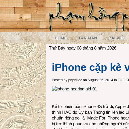
HOME
TẢN MẠN
BÀI VIẾT
Thứ Bảy ngày 08 tháng 8 năm 2026
iPhone cặp kè v
Posted by
phphuoc
on August 26, 2014 in
THẾ G
Kể từ phiên bản iPhone 4S trở đi, Apple đ
thính HAC do Ủy ban Thông tin liên lạc 
chuẩn riêng gọi là “Made For iPhone heari
bị trợ thính phục vụ cho những người dù