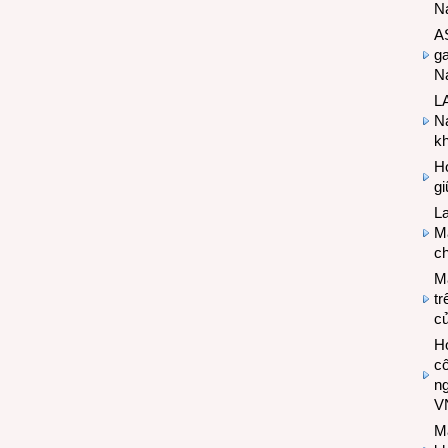
N
A
g
Na
LA
Na
k
Hợ
g
L
Ma
ch
M
tr
c
Hợ
cô
n
V
M