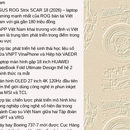
am
SUS ROG Strix SCAR 18 (2026) – laptop
aming mạnh nhất của ROG bán tại Việt
m với giá gần 180 triệu đồng
PP Việt Nam khai trương với định vị Việt
m là trung tâm phát triển trọng điểm trong
hu vực
p tác phát triển hệ sinh thái học liệu số
iữa VNPT VinaPhone và Hiệp hội VAEDR
aptop màn hình gập 18 inch HUAWEI
teBook Fold Ultimate Design thế hệ 2
ính thức ra mắt
àn hình OLED 27 inch 4K 120Hz đầu tiên
ên thế giới dùng công nghệ in phun inkjet
ủa MSI và TCL
p tác chiến lược phát triển mô hình khu
ng nghiệp công nghệ số hiện đại trong
gành Cao su Việt Nam giữa hai Tập đoàn
NPT và VRG
áy bay Boeing 737-7 mới được Cục Hàng