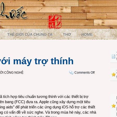
THẾ GIỚI CỦA CHÚNG TA
THƠ
HOME
ới máy trợ thính
on
IỚI CÔNG NGHỆ
Comments Off
iPhone
cặp
kè
với
ã tích hợp tiêu chuẩn tương thính với các thiết bị trợ
máy
Liên bang (FCC) đưa ra. Apple cũng xây dựng một tiêu
trợ
ng aids” để phát triển các ứng dụng iOS hỗ trợ các thiết
thính
ng có vấn đề về sức nghe. Và trong mùa hè này, các nhà