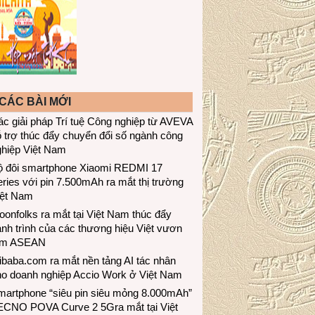
CÁC BÀI MỚI
c giải pháp Trí tuệ Công nghiệp từ AVEVA
 trợ thúc đẩy chuyển đổi số ngành công
ghiệp Việt Nam
ộ đôi smartphone Xiaomi REDMI 17
ries với pin 7.500mAh ra mắt thị trường
iệt Nam
onfolks ra mắt tại Việt Nam thúc đẩy
nh trình của các thương hiệu Việt vươn
ầm ASEAN
ibaba.com ra mắt nền tảng AI tác nhân
ho doanh nghiệp Accio Work ở Việt Nam
martphone “siêu pin siêu mỏng 8.000mAh”
ECNO POVA Curve 2 5Gra mắt tại Việt