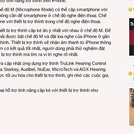
rợ tính năng trợ thính trên iPhone.
 Chế độ M (Microphone Mode) có thể cặp smartphone với
 không cần để smartphone ở chế độ nghe điện thoại. Chế
 với thiết bị trợ thính trong chế độ nghe điện thoại.
iết bị trợ thính cặp kè ăn ý nhất với nhau ở chế độ M. Để
 phải được bật chế độ M và đặt loa nghe của iPhone ở gần
 thính. Thiết bị trợ thính sẽ nhận âm thanh từ iPhone thông
 có kết quả tốt nhất, người dùng phải thử nghiệm đặt
bị trợ thính mà tìm ra vị trí nghe rõ nhất.
 cập nhật ứng dụng trợ thính TruLink Hearing Control
ủa Starkey, Audibel, NuEar, MicroTech và AGX Hearing.
tối ưu hóa cho thiết bị trợ thính, ghi nhớ các cuộc gọi,
ại hỗ trợ tính năng cặp kè với thiết bị trợ thính như