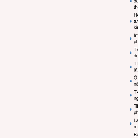
đa
t
Hộ
tư
k
In
ph
T
d
Tì
tă
Ổ
n
TV
n
T
ph
L
mẽ
Bệ