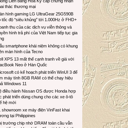
hông Liên bang Hoa Kỳ cấp chứng nhận
ai thác thương mại
àn hình gaming LG UltraGear 25G590B
 tốc độ “siêu khủng” tới 1.000Hz ở FHD+
anh thu của các dịch vụ viễn thông và
uyền hình trả phí của Việt Nam tiếp tục gia
ng
ẫu smartphone khái niệm không có khung
iền màn hình của Tecno
ll XPS 13 mất thế cạnh tranh về giá với
acBook Neo ở Hàn Quốc
crosoft có kế hoạch phát triển WinUI 3 để
àm máy tính 8GB RAM có thể chạy hiệu
uả Windows 11
ệ điều hành Nissan OS được Honda hợp
c phát triển dùng chung cho các xe ô-tô
ế hệ mới
1 showroom xe máy điện VinFast khai
ương tại Philippines
hị trường chip nhớ DRAM toàn cầu vẫn