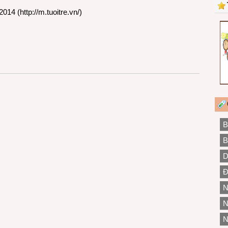
2014 (
http://m.tuoitre.vn/
)
B
B
D
Đ
N
N
N