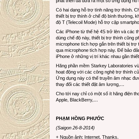
phát triển đã đưa ra một số ứng dụng hỗ t
Có hai dạng hỗ trợ tính năng trợ thính.
thiết bị trợ thính ở chế độ bình thường,
độ T (Telecoil Mode) hỗ trợ cặp smartphone
Các iPhone từ thế hệ 4S trở lên và các th
dùng chế độ này, thiết bị trợ thính cũng
microphone tích hợp gắn trên thiết bị trợ
qua microphone tích hợp này. Để bảo đảm
iPhone ở những vị trí khác nhau gần thiết 
Hãng phần mềm Starkey Laboratories vừa
hoạt động với các công nghệ trợ thính c
Ứng dụng này có thể truyền âm nhạc được 
thay đổi các thiết đặt âm lượng,…
Cho tới nay chỉ có một số ít hãng điện tho
Apple, BlackBerry,…
PHẠM HỒNG PHƯỚC
(Saigon 26-8-2014)
+ Nguồn ảnh: Internet. Thanks.