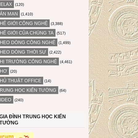
ELAX
(120)
ẢN MẠN
(1,410)
HẾ GIỚI CÔNG NGHỆ
(3,388)
HẾ GIỚI CỦA CHÚNG TA
(517)
HEO DÒNG CÔNG NGHỆ
(1,499)
HEO DÒNG THỜI SỰ
(2,422)
HỊ TRƯỜNG CÔNG NGHỆ
(4,461)
THƠ
(20)
HỦ THUẬT OFFICE
(14)
RUNG HỌC KIẾN TƯỜNG
(64)
IDEO
(240)
GIA ĐÌNH TRUNG HỌC KIẾN
TƯỜNG