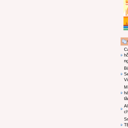
Cá
hỗ
n
B
Se
V
Mo
hà
t
Al
c
S
T