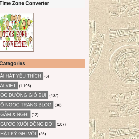
Time Zone Converter
Categories
ÀI HÁT YÊU THÍCH
(6)
ÀI VIẾT
(1,196)
ỌC ĐƯỜNG GIÓ BỤI
(407)
Ỗ NGỌC TRANG BLOG
(36)
GẪM & NGHĨ
(12)
GƯỢC XUÔI DÒNG ĐỜI
(107)
HẬT KÝ GHI VỘI
(36)