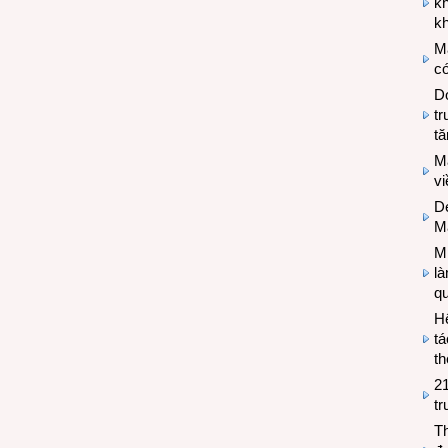
k
kh
M
có
Do
tr
tă
M
v
De
M
Mi
l
q
H
tá
th
2
tr
T