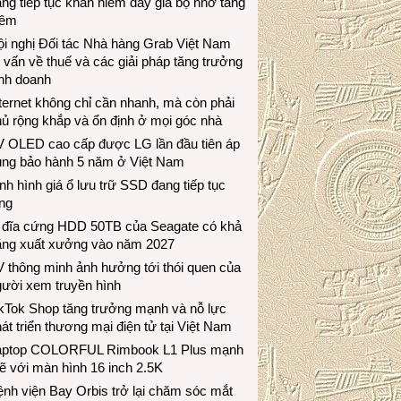
ng tiếp tục khan hiếm đẩy giá bộ nhớ tăng
hêm
i nghị Đối tác Nhà hàng Grab Việt Nam
 vấn về thuế và các giải pháp tăng trưởng
inh doanh
ternet không chỉ cần nhanh, mà còn phải
ủ rộng khắp và ổn định ở mọi góc nhà
V OLED cao cấp được LG lần đầu tiên áp
ụng bảo hành 5 năm ở Việt Nam
nh hình giá ổ lưu trữ SSD đang tiếp tục
ng
 đĩa cứng HDD 50TB của Seagate có khả
ăng xuất xưởng vào năm 2027
 thông minh ảnh hưởng tới thói quen của
gười xem truyền hình
ikTok Shop tăng trưởng mạnh và nỗ lực
át triển thương mại điện tử tại Việt Nam
aptop COLORFUL Rimbook L1 Plus mạnh
 với màn hình 16 inch 2.5K
nh viện Bay Orbis trở lại chăm sóc mắt