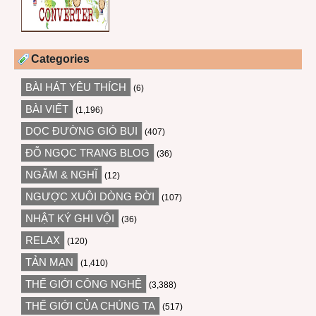
Categories
BÀI HÁT YÊU THÍCH
(6)
BÀI VIẾT
(1,196)
DỌC ĐƯỜNG GIÓ BỤI
(407)
ĐỖ NGỌC TRANG BLOG
(36)
NGẪM & NGHĨ
(12)
NGƯỢC XUÔI DÒNG ĐỜI
(107)
NHẬT KÝ GHI VỘI
(36)
RELAX
(120)
TẢN MẠN
(1,410)
THẾ GIỚI CÔNG NGHỆ
(3,388)
THẾ GIỚI CỦA CHÚNG TA
(517)