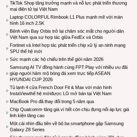
TikTok Shop tăng trưởng mạnh và nỗ lực phát triển thương
mại điện tử tại Việt Nam
Laptop COLORFUL Rimbook L1 Plus mạnh mẽ với màn
hình 16 inch 2.5K
Bệnh viện Bay Orbis trở lại chăm sóc mắt cho người dân
Việt Nam qua sự hợp tác giữa FedEx và Orbis
Fortinet và Intel hợp tác phát triển chip xử lý an ninh mạng
SPU thế hệ mới
Sức mạnh các hộ chiếu trên thế giới năm 2026
Samsung AI TV đồng hành cùng FPT Play với nhiều ưu đãi
giúp người hâm mộ bóng đá xem trực tiếp ASEAN
HYUNDAI CUP 2026
Tủ lạnh 4 cửa French Door Fit & Max với màn hình
InstaViewthế hệ mớiđược LG mở bán tại Việt Nam
MacBook Pro đã thay đổi trong 5 năm qua
Chip Qualcomm tăng giá vì hết còn chịu đựng nổi áp lực giá
linh kiện tăng cao
Một cái nhìn đầu tiên về bộ ba smartphone gập Samsung
Galaxy Z8 Series