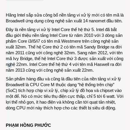
chuẩ
bị
Hãng Intel sắp sửa công bố nền tảng vi xử lý mới có tên mã là
lên
Broadwell ứng dụng công nghệ sản xuất 14 nanomet đầu tiên.
đời
thứ
Đây là nền tảng vi xử lý Intel Core thế hệ thứ 5. Intel đã bắt
5
đầu giới thiệu nền tảng Intel Core từ năm 2010 với 3 dòng sản
phẩm Core i3/i5/i7 có tên mã Westmere trên công nghệ sản
xuất 32nm. Thế hệ Core thứ 2 có tên mã Sandy Bridge ra đời
năm 2011 cũng với công nghệ 32nm. Sang năm 2012, với tên
mã Ivy Bridge, thế hệ Intel Core thứ 3 được sản xuất với công
nghệ 22nm. Intel Core thế hệ thứ 4 với tên mã Haswell ra đời
năm 2013 cũng với công nghệ sản xuất 22nm.
Sản phẩm hàng đầu và cũng là đầu tiên của nền tảng vi xử lý
Broadwell là CPU Core M thuộc dạng “hệ thống trên chip”
(SoC) tích hợp chip vi xử lý, chip xử lý đồ họa và chipset vào
một đế. Nó có mức tiêu thụ điện cực thấp, chỉ 5 tới 6 watt. Với
lợi thế nhỏ gọn, ít hao điện và không cần tới quạt tản nhiệt,
dòng CPU mới này thích hợp cho các thiết bị siêu di động.
PHẠM HỒNG PHƯỚC