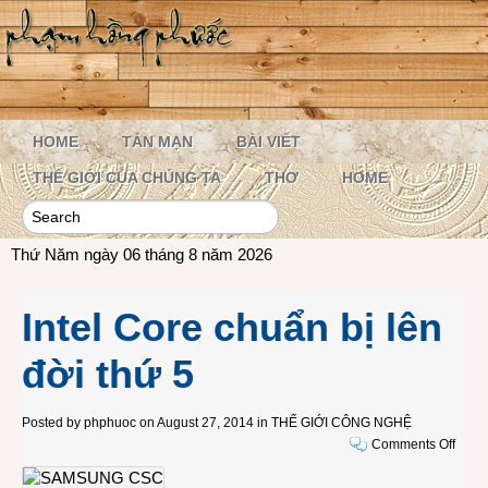
HOME
TẢN MẠN
BÀI VIẾT
THẾ GIỚI CỦA CHÚNG TA
THƠ
HOME
Thứ Năm ngày 06 tháng 8 năm 2026
Intel Core chuẩn bị lên
đời thứ 5
Posted by
phphuoc
on August 27, 2014 in
THẾ GIỚI CÔNG NGHỆ
on
Comments Off
Intel
Core