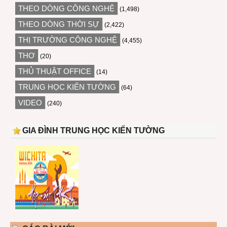
THEO DÒNG CÔNG NGHỆ
(1,498)
THEO DÒNG THỜI SỰ
(2,422)
THỊ TRƯỜNG CÔNG NGHỆ
(4,455)
THƠ
(20)
THỦ THUẬT OFFICE
(14)
TRUNG HỌC KIẾN TƯỜNG
(64)
VIDEO
(240)
GIA ĐÌNH TRUNG HỌC KIẾN TƯỜNG