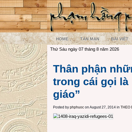
HOME
TẢN MẠN
BÀI VIẾT
Thứ Sáu ngày 07 tháng 8 năm 2026
Thân phận nhữ
trong cái gọi l
giáo”
Posted by
phphuoc
on August 27, 2014 in
THEO 