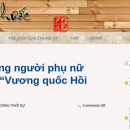
THẾ GIỚI CỦA CHÚNG TA
THƠ
HOME
ng người phụ nữ
à “Vương quốc Hồi
on
DÒNG THỜI SỰ
Comments Off
Thân
phận
những
người