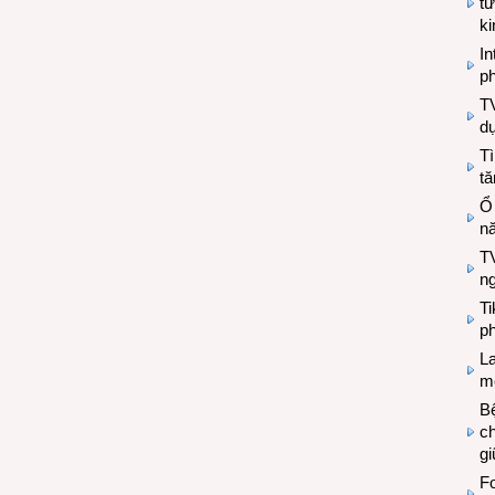
tư
k
In
ph
T
d
Tì
tă
Ổ
n
TV
n
T
ph
L
mẽ
Bệ
c
g
Fo