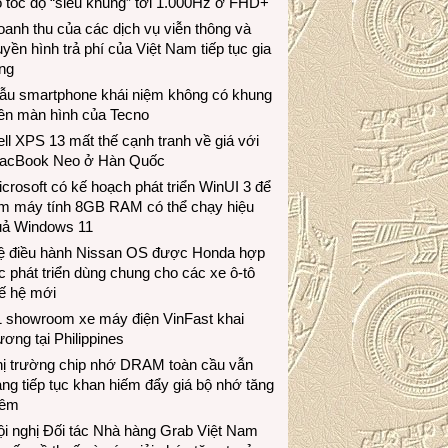
 tốc độ “siêu khủng” tới 1.000Hz ở FHD+
anh thu của các dịch vụ viễn thông và
uyền hình trả phí của Việt Nam tiếp tục gia
ng
ẫu smartphone khái niệm không có khung
iền màn hình của Tecno
ll XPS 13 mất thế cạnh tranh về giá với
acBook Neo ở Hàn Quốc
crosoft có kế hoạch phát triển WinUI 3 để
àm máy tính 8GB RAM có thể chạy hiệu
uả Windows 11
ệ điều hành Nissan OS được Honda hợp
c phát triển dùng chung cho các xe ô-tô
ế hệ mới
1 showroom xe máy điện VinFast khai
ương tại Philippines
hị trường chip nhớ DRAM toàn cầu vẫn
ng tiếp tục khan hiếm đẩy giá bộ nhớ tăng
hêm
i nghị Đối tác Nhà hàng Grab Việt Nam