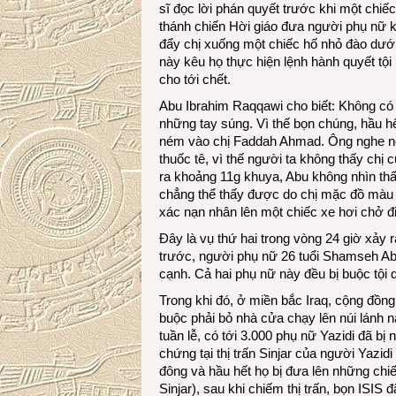
sĩ đọc lời phán quyết trước khi một chiế
thánh chiến Hời giáo đưa người phụ nữ ki
đẩy chị xuống một chiếc hố nhỏ đào dưới
này kêu họ thực hiện lệnh hành quyết tộ
cho tới chết.
Abu Ibrahim Raqqawi cho biết: Không có m
những tay súng. Vì thế bọn chúng, hầu h
ném vào chị Faddah Ahmad. Ông nghe nói 
thuốc tê, vì thế người ta không thấy chị 
ra khoảng 11g khuya, Abu không nhìn thấ
chẳng thể thấy được do chị mặc đồ màu 
xác nạn nhân lên một chiếc xe hơi chở đi
Đây là vụ thứ hai trong vòng 24 giờ xảy
trước, người phụ nữ 26 tuổi Shamseh Abd
cạnh. Cả hai phụ nữ này đều bị buộc tội 
Trong khi đó, ở miền bắc Iraq, cộng đồng s
buộc phải bỏ nhà cửa chạy lên núi lánh n
tuần lễ, có tới 3.000 phụ nữ Yazidi đã b
chứng tại thị trấn Sinjar của người Yazid
đông và hầu hết họ bị đưa lên những chiếc
Sinjar), sau khi chiếm thị trấn, bọn ISIS