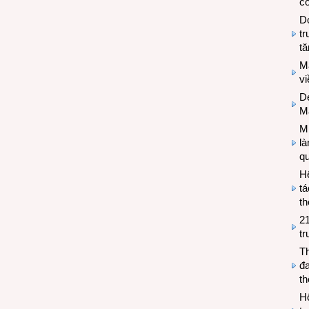
có
Do
tr
tă
M
v
De
M
Mi
l
q
H
tá
th
2
tr
T
đa
t
Hộ