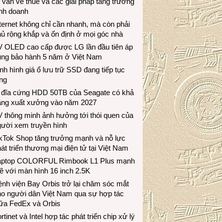
 vấn về thuế và các giải pháp tăng trưởng
inh doanh
ternet không chỉ cần nhanh, mà còn phải
ủ rộng khắp và ổn định ở mọi góc nhà
V OLED cao cấp được LG lần đầu tiên áp
ụng bảo hành 5 năm ở Việt Nam
nh hình giá ổ lưu trữ SSD đang tiếp tục
ng
 đĩa cứng HDD 50TB của Seagate có khả
ăng xuất xưởng vào năm 2027
 thông minh ảnh hưởng tới thói quen của
gười xem truyền hình
ikTok Shop tăng trưởng mạnh và nỗ lực
át triển thương mại điện tử tại Việt Nam
aptop COLORFUL Rimbook L1 Plus mạnh
 với màn hình 16 inch 2.5K
nh viện Bay Orbis trở lại chăm sóc mắt
ho người dân Việt Nam qua sự hợp tác
iữa FedEx và Orbis
rtinet và Intel hợp tác phát triển chip xử lý