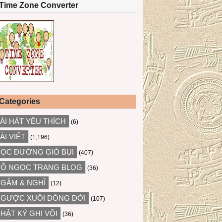
Time Zone Converter
Categories
ÀI HÁT YÊU THÍCH
(6)
ÀI VIẾT
(1,196)
ỌC ĐƯỜNG GIÓ BỤI
(407)
Ỗ NGỌC TRANG BLOG
(36)
GẪM & NGHĨ
(12)
GƯỢC XUÔI DÒNG ĐỜI
(107)
HẬT KÝ GHI VỘI
(36)