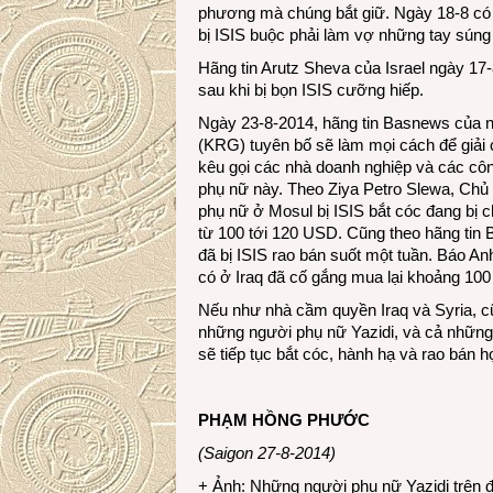
phương mà chúng bắt giữ. Ngày 18-8 có ti
bị ISIS buộc phải làm vợ những tay súng
Hãng tin Arutz Sheva của Israel ngày 17-
sau khi bị bọn ISIS cưỡng hiếp.
Ngày 23-8-2014, hãng tin Basnews của ng
(KRG) tuyên bố sẽ làm mọi cách để giải
kêu gọi các nhà doanh nghiệp và các cô
phụ nữ này. Theo Ziya Petro Slewa, Chủ
phụ nữ ở Mosul bị ISIS bắt cóc đang bị c
từ 100 tới 120 USD. Cũng theo hãng tin Ba
đã bị ISIS rao bán suốt một tuần. Báo An
có ở Iraq đã cố gắng mua lại khoảng 100 
Nếu như nhà cầm quyền Iraq và Syria, c
những người phụ nữ Yazidi, và cả những 
sẽ tiếp tục bắt cóc, hành hạ và rao bán
PHẠM HỒNG PHƯỚC
(Saigon 27-8-2014)
+ Ảnh: Những người phụ nữ Yazidi trên đ