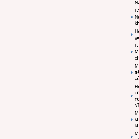
Na
LA
Na
k
Hợ
g
L
Ma
ch
M
tr
c
Hợ
cô
n
V
M
k
kh
M