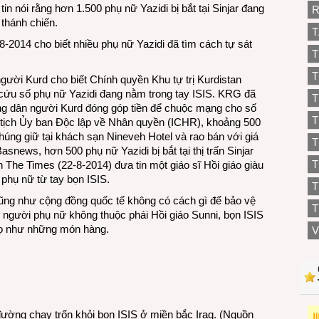
n nói rằng hơn 1.500 phụ nữ Yazidi bị bắt tại Sinjar đang
R
 thánh chiến.
T
8-2014 cho biết nhiều phụ nữ Yazidi đã tìm cách tự sát
T
T
ười Kurd cho biết Chính quyền Khu tự trị Kurdistan
 cứu số phụ nữ Yazidi đang nằm trong tay ISIS. KRG đã
T
ng dân người Kurd đóng góp tiền để chuộc mạng cho số
T
 tịch Ủy ban Độc lập về Nhân quyền (ICHR), khoảng 500
húng giữ tại khách sạn Nineveh Hotel và rao bán với giá
T
snews, hơn 500 phụ nữ Yazidi bị bắt tại thị trấn Sinjar
h The Times (22-8-2014) đưa tin một giáo sĩ Hồi giáo giàu
phụ nữ từ tay bọn ISIS.
T
ũng như cộng đồng quốc tế không có cách gì để bảo vệ
T
người phụ nữ không thuộc phái Hồi giáo Sunni, bọn ISIS
 họ như những món hàng.
V
ường chạy trốn khỏi bọn ISIS ở miền bắc Iraq. (Nguồn