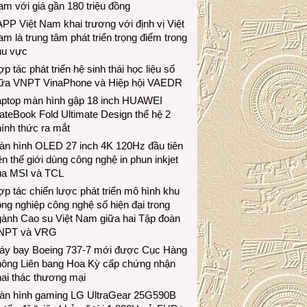
m với giá gần 180 triệu đồng
PP Việt Nam khai trương với định vị Việt
m là trung tâm phát triển trọng điểm trong
hu vực
p tác phát triển hệ sinh thái học liệu số
iữa VNPT VinaPhone và Hiệp hội VAEDR
aptop màn hình gập 18 inch HUAWEI
teBook Fold Ultimate Design thế hệ 2
ính thức ra mắt
àn hình OLED 27 inch 4K 120Hz đầu tiên
ên thế giới dùng công nghệ in phun inkjet
ủa MSI và TCL
p tác chiến lược phát triển mô hình khu
ng nghiệp công nghệ số hiện đại trong
gành Cao su Việt Nam giữa hai Tập đoàn
NPT và VRG
áy bay Boeing 737-7 mới được Cục Hàng
hông Liên bang Hoa Kỳ cấp chứng nhận
ai thác thương mại
àn hình gaming LG UltraGear 25G590B