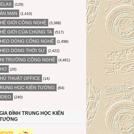
ELAX
(120)
ẢN MẠN
(1,410)
HẾ GIỚI CÔNG NGHỆ
(3,388)
HẾ GIỚI CỦA CHÚNG TA
(517)
HEO DÒNG CÔNG NGHỆ
(1,498)
HEO DÒNG THỜI SỰ
(2,422)
HỊ TRƯỜNG CÔNG NGHỆ
(4,461)
THƠ
(20)
HỦ THUẬT OFFICE
(14)
RUNG HỌC KIẾN TƯỜNG
(64)
IDEO
(240)
GIA ĐÌNH TRUNG HỌC KIẾN
TƯỜNG