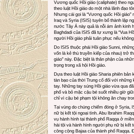
Vương quốc Hồi giáo (caliphate) theo ng
theo luật Hồi giáo do một nhà lãnh đạo tôn
Nhưng cái gọi là “Vương quốc Hồi giáo”
Iraq và Syria (ISIS) tuyên bố thành lập
nước Tây Á này quả là nỗi ám ảnh kinh h
Baghdadi của ISIS đã tự xưng là “Vua Hồi
người Hồi giáo phải tuân phục nếu không m
Do ISIS thuộc phái Hồi giáo Sunni, những 
vốn là kẻ thù truyền kiếp của nhau) trở 
giáo” này. Đặc biệt là thân phận của n
trọng trong xã hội Hồi giáo.
Dựa theo luật Hồi giáo Sharia phiên bản 
tàn bạo của thời Trung cổ đối với nhữn
tay. Những tay súng Hồi giáo vừa qua đã 
phố và bỏ mặc cậu bé suốt nhiều giờ giữ
chỉ vì cậu bé phạm tội không ăn chay tr
Tại vùng do chúng chiếm đóng ở Syria, I
nữ bị kết tội ngoại tình. Abu Ibrahim Ra
vụ hành hình tại thành phố Raqqa ở miề
hài tội và hành hình người phụ nữ bị kết 
công cộng Bajaa của thành phố Raqqa. Đâ