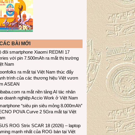
CÁC BÀI MỚI
ộ đôi smartphone Xiaomi REDMI 17
ries với pin 7.500mAh ra mắt thị trường
iệt Nam
onfolks ra mắt tại Việt Nam thúc đẩy
nh trình của các thương hiệu Việt vươn
ầm ASEAN
ibaba.com ra mắt nền tảng AI tác nhân
ho doanh nghiệp Accio Work ở Việt Nam
martphone “siêu pin siêu mỏng 8.000mAh”
ECNO POVA Curve 2 5Gra mắt tại Việt
am
SUS ROG Strix SCAR 18 (2026) – laptop
aming mạnh nhất của ROG bán tại Việt