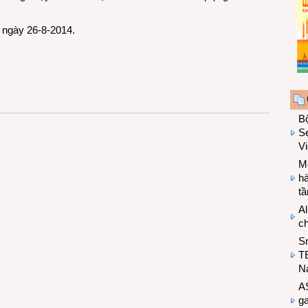
 ngày 26-8-2014.
B
Se
V
Mo
hà
t
Al
c
S
T
N
A
g