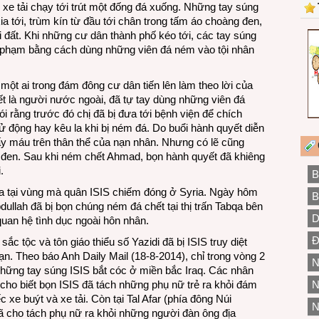
c xe tải chạy tới trút một đống đá xuống. Những tay súng
a tới, trùm kín từ đầu tới chân trong tấm áo choàng đen,
 đất. Khi những cư dân thành phố kéo tới, các tay súng
i phạm bằng cách dùng những viên đá ném vào tội nhân
ột ai trong đám đông cư dân tiến lên làm theo lời của
ết là người nước ngoài, đã tự tay dùng những viên đá
rằng trước đó chị đã bị đưa tới bệnh viện để chích
cử động hay kêu la khi bị ném đá. Do buổi hành quyết diễn
y máu trên thân thể của nạn nhân. Nhưng có lẽ cũng
đen. Sau khi ném chết Ahmad, bọn hành quyết đã khiêng
.
B
 ra tại vùng mà quân ISIS chiếm đóng ở Syria. Ngày hôm
B
ullah đã bị bọn chúng ném đá chết tại thị trấn Tabqa bên
D
quan hệ tình dục ngoài hôn nhân.
Đ
ắc tộc và tôn giáo thiểu số Yazidi đã bị ISIS truy diệt
ạn. Theo báo Anh Daily Mail (18-8-2014), chỉ trong vòng 2
N
ị những tay súng ISIS bắt cóc ở miền bắc Iraq. Các nhân
i cho biết bọn ISIS đã tách những phụ nữ trẻ ra khỏi đám
N
 xe buýt và xe tải. Còn tại Tal Afar (phía đông Núi
N
 đã cho tách phụ nữ ra khỏi những người đàn ông địa