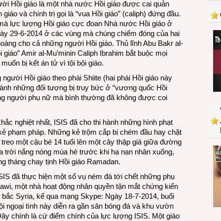
ười Hồi giáo là một nhà nước Hồi giáo được cai quản
phụ
 giáo và chính trị gọi là “vua Hồi giáo” (caliph) đứng đầu.
nữ
 mà lực lượng Hồi giáo cực đoan Nhà nước Hồi giáo ở
trong
 ngày 29-6-2014 ở các vùng mà chúng chiếm đóng của hai
cái
oàng cho cả những người Hồi giáo. Thủ lĩnh Abu Bakr al-
gọi
 giáo” Amir al-Mu’minin Caliph Ibrahim bắt buộc mọi
là
uốn bị kết án tử vì tội bội giáo.
“Vương
quốc
người Hồi giáo theo phái Shiite (hai phái Hồi giáo này
Hồi
thành những đối tượng bị truy bức ở “vương quốc Hồi
giáo”
hững người phụ nữ mà bình thường đã không được coi
khắc nghiệt nhất, ISIS đã cho thi hành những hình phạt
g kẻ phạm pháp. Những kẻ trộm cắp bị chém đầu hay chặt
treo một cậu bé 14 tuổi lên một cây thập giá giữa đường
a trời nắng nóng mùa hè trước khi hạ nạn nhân xuống,
ong tháng chay tịnh Hồi giáo Ramadan.
SIS đã thực hiện một số vụ ném đá tới chết những phụ
qqawi, một nhà hoạt động nhân quyền tận mắt chứng kiến
n bắc Syria, kể qua mạng Skype: Ngày 18-7-2014, buổi
tội ngoại tình này diễn ra gần sân bóng đá và khu vườn
y chính là cứ điểm chính của lực lượng ISIS. Một giáo