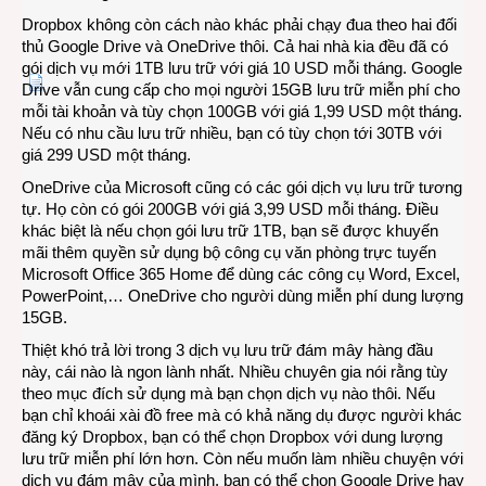
Dropbox không còn cách nào khác phải chạy đua theo hai đối
thủ Google Drive và OneDrive thôi. Cả hai nhà kia đều đã có
gói dịch vụ mới 1TB lưu trữ với giá 10 USD mỗi tháng. Google
Drive vẫn cung cấp cho mọi người 15GB lưu trữ miễn phí cho
mỗi tài khoản và tùy chọn 100GB với giá 1,99 USD một tháng.
Nếu có nhu cầu lưu trữ nhiều, bạn có tùy chọn tới 30TB với
giá 299 USD một tháng.
OneDrive của Microsoft cũng có các gói dịch vụ lưu trữ tương
tự. Họ còn có gói 200GB với giá 3,99 USD mỗi tháng. Điều
khác biệt là nếu chọn gói lưu trữ 1TB, bạn sẽ được khuyến
mãi thêm quyền sử dụng bộ công cụ văn phòng trực tuyến
Microsoft Office 365 Home để dùng các công cụ Word, Excel,
PowerPoint,… OneDrive cho người dùng miễn phí dung lượng
15GB.
Thiệt khó trả lời trong 3 dịch vụ lưu trữ đám mây hàng đầu
này, cái nào là ngon lành nhất. Nhiều chuyên gia nói rằng tùy
theo mục đích sử dụng mà bạn chọn dịch vụ nào thôi. Nếu
bạn chỉ khoái xài đồ free mà có khả năng dụ được người khác
đăng ký Dropbox, bạn có thể chọn Dropbox với dung lượng
lưu trữ miễn phí lớn hơn. Còn nếu muốn làm nhiều chuyện với
dịch vụ đám mây của mình, bạn có thể chọn Google Drive hay