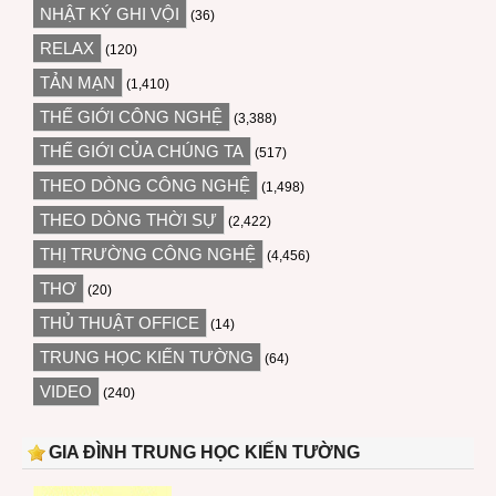
NHẬT KÝ GHI VỘI
(36)
RELAX
(120)
TẢN MẠN
(1,410)
THẾ GIỚI CÔNG NGHỆ
(3,388)
THẾ GIỚI CỦA CHÚNG TA
(517)
THEO DÒNG CÔNG NGHỆ
(1,498)
THEO DÒNG THỜI SỰ
(2,422)
THỊ TRƯỜNG CÔNG NGHỆ
(4,456)
THƠ
(20)
THỦ THUẬT OFFICE
(14)
TRUNG HỌC KIẾN TƯỜNG
(64)
VIDEO
(240)
GIA ĐÌNH TRUNG HỌC KIẾN TƯỜNG