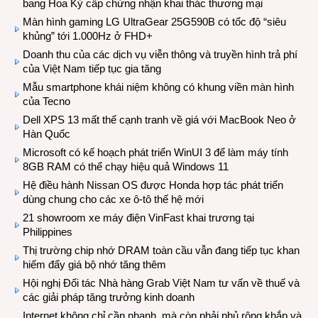
bang Hoa Kỳ cấp chứng nhận khai thác thương mại
Màn hình gaming LG UltraGear 25G590B có tốc độ “siêu
khủng” tới 1.000Hz ở FHD+
Doanh thu của các dịch vụ viễn thông và truyền hình trả phí
của Việt Nam tiếp tục gia tăng
Mẫu smartphone khái niệm không có khung viền màn hình
của Tecno
Dell XPS 13 mất thế cạnh tranh về giá với MacBook Neo ở
Hàn Quốc
Microsoft có kế hoạch phát triển WinUI 3 để làm máy tính
8GB RAM có thể chạy hiệu quả Windows 11
Hệ điều hành Nissan OS được Honda hợp tác phát triển
dùng chung cho các xe ô-tô thế hệ mới
21 showroom xe máy điện VinFast khai trương tại
Philippines
Thị trường chip nhớ DRAM toàn cầu vẫn đang tiếp tục khan
hiếm đẩy giá bộ nhớ tăng thêm
Hội nghị Đối tác Nhà hàng Grab Việt Nam tư vấn về thuế và
các giải pháp tăng trưởng kinh doanh
Internet không chỉ cần nhanh, mà còn phải phủ rộng khắp và