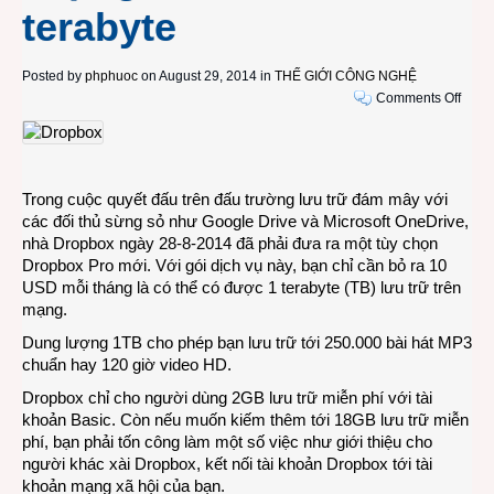
terabyte
Posted by
phphuoc
on August 29, 2014 in
THẾ GIỚI CÔNG NGHỆ
on
Comments Off
Dịch
vụ
đám
mây
Trong cuộc quyết đấu trên đấu trường lưu trữ đám mây với
Drop
các đối thủ sừng sỏ như Google Drive và Microsoft OneDrive,
thu
nhà Dropbox ngày 28-8-2014 đã phải đưa ra một tùy chọn
10
Dropbox Pro mới. Với gói dịch vụ này, bạn chỉ cần bỏ ra 10
USD
USD mỗi tháng là có thể có được 1 terabyte (TB) lưu trữ trên
một
mạng.
tháng
cho
Dung lượng 1TB cho phép bạn lưu trữ tới 250.000 bài hát MP3
dung
chuẩn hay 120 giờ video HD.
lượn
Dropbox chỉ cho người dùng 2GB lưu trữ miễn phí với tài
lưu
khoản Basic. Còn nếu muốn kiếm thêm tới 18GB lưu trữ miễn
trữ
phí, bạn phải tốn công làm một số việc như giới thiệu cho
1
người khác xài Dropbox, kết nối tài khoản Dropbox tới tài
terab
khoản mạng xã hội của bạn.