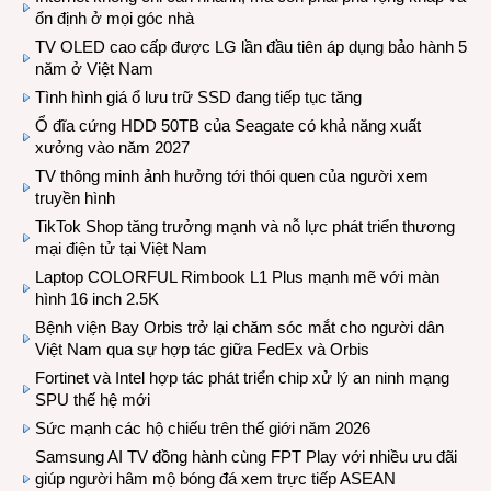
ổn định ở mọi góc nhà
TV OLED cao cấp được LG lần đầu tiên áp dụng bảo hành 5
năm ở Việt Nam
Tình hình giá ổ lưu trữ SSD đang tiếp tục tăng
Ổ đĩa cứng HDD 50TB của Seagate có khả năng xuất
xưởng vào năm 2027
TV thông minh ảnh hưởng tới thói quen của người xem
truyền hình
TikTok Shop tăng trưởng mạnh và nỗ lực phát triển thương
mại điện tử tại Việt Nam
Laptop COLORFUL Rimbook L1 Plus mạnh mẽ với màn
hình 16 inch 2.5K
Bệnh viện Bay Orbis trở lại chăm sóc mắt cho người dân
Việt Nam qua sự hợp tác giữa FedEx và Orbis
Fortinet và Intel hợp tác phát triển chip xử lý an ninh mạng
SPU thế hệ mới
Sức mạnh các hộ chiếu trên thế giới năm 2026
Samsung AI TV đồng hành cùng FPT Play với nhiều ưu đãi
giúp người hâm mộ bóng đá xem trực tiếp ASEAN