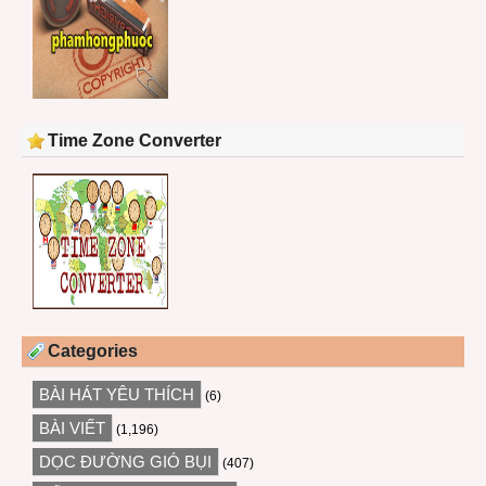
Time Zone Converter
Categories
BÀI HÁT YÊU THÍCH
(6)
BÀI VIẾT
(1,196)
DỌC ĐƯỜNG GIÓ BỤI
(407)