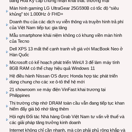
bang Hoa Kỳ cấp chứng nhận khai thác thương mại
Màn hình gaming LG UltraGear 25G590B có tốc độ “siêu
khủng” tới 1.000Hz ở FHD+
Doanh thu của các dịch vụ viễn thông và truyền hình trả phí
của Việt Nam tiếp tục gia tăng
Mẫu smartphone khái niệm không có khung viền màn hình
của Tecno
Dell XPS 13 mất thế cạnh tranh về giá với MacBook Neo ở
Hàn Quốc
Microsoft có kế hoạch phát triển WinUI 3 để làm máy tính
8GB RAM có thể chạy hiệu quả Windows 11
Hệ điều hành Nissan OS được Honda hợp tác phát triển
dùng chung cho các xe ô-tô thế hệ mới
21 showroom xe máy điện VinFast khai trương tại
Philippines
Thị trường chip nhớ DRAM toàn cầu vẫn đang tiếp tục khan
hiếm đẩy giá bộ nhớ tăng thêm
Hội nghị Đối tác Nhà hàng Grab Việt Nam tư vấn về thuế và
các giải pháp tăng trưởng kinh doanh
Internet không chỉ cần nhanh, mà còn phải phủ rộng khắp và