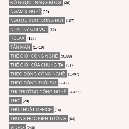
ĐỖ NGỌC TRANG BLOG
(36)
NGẪM & NGHĨ
(12)
NGƯỢC XUÔI DÒNG ĐỜI
(107)
NHẬT KÝ GHI VỘI
(36)
RELAX
(120)
TẢN MẠN
(1,410)
THẾ GIỚI CÔNG NGHỆ
(3,388)
THẾ GIỚI CỦA CHÚNG TA
(517)
THEO DÒNG CÔNG NGHỆ
(1,497)
THEO DÒNG THỜI SỰ
(2,422)
THỊ TRƯỜNG CÔNG NGHỆ
(4,455)
THƠ
(20)
THỦ THUẬT OFFICE
(14)
TRUNG HỌC KIẾN TƯỜNG
(64)
VIDEO
(240)