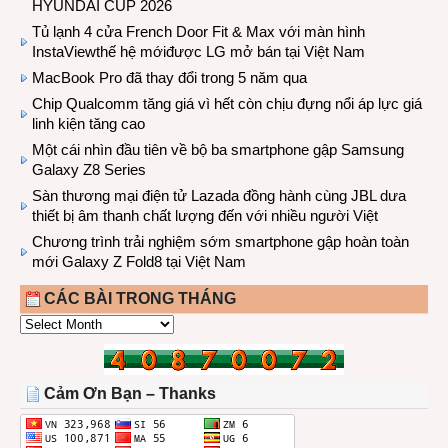
HYUNDAI CUP 2026
Tủ lạnh 4 cửa French Door Fit & Max với màn hình
InstaViewthế hệ mớiđược LG mở bán tại Việt Nam
MacBook Pro đã thay đổi trong 5 năm qua
Chip Qualcomm tăng giá vì hết còn chịu đựng nổi áp lực giá
linh kiện tăng cao
Một cái nhìn đầu tiên về bộ ba smartphone gập Samsung
Galaxy Z8 Series
Sàn thương mại điện tử Lazada đồng hành cùng JBL dưa
thiết bị âm thanh chất lượng đến với nhiều người Việt
Chương trình trải nghiệm sớm smartphone gập hoàn toàn
mới Galaxy Z Fold8 tại Việt Nam
CÁC BÀI TRONG THÁNG
CÁC
BÀI
TRONG
THÁNG
Cảm Ơn Bạn – Thanks