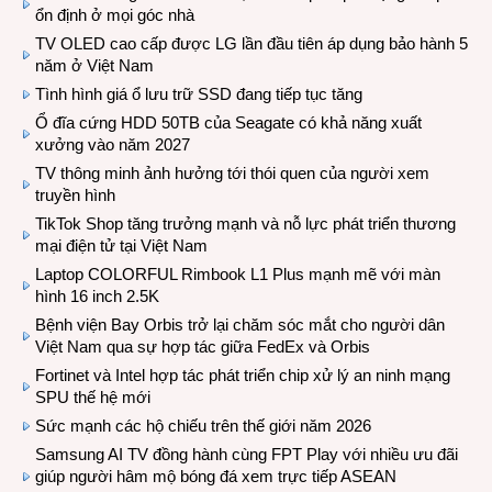
ổn định ở mọi góc nhà
TV OLED cao cấp được LG lần đầu tiên áp dụng bảo hành 5
năm ở Việt Nam
Tình hình giá ổ lưu trữ SSD đang tiếp tục tăng
Ổ đĩa cứng HDD 50TB của Seagate có khả năng xuất
xưởng vào năm 2027
TV thông minh ảnh hưởng tới thói quen của người xem
truyền hình
TikTok Shop tăng trưởng mạnh và nỗ lực phát triển thương
mại điện tử tại Việt Nam
Laptop COLORFUL Rimbook L1 Plus mạnh mẽ với màn
hình 16 inch 2.5K
Bệnh viện Bay Orbis trở lại chăm sóc mắt cho người dân
Việt Nam qua sự hợp tác giữa FedEx và Orbis
Fortinet và Intel hợp tác phát triển chip xử lý an ninh mạng
SPU thế hệ mới
Sức mạnh các hộ chiếu trên thế giới năm 2026
Samsung AI TV đồng hành cùng FPT Play với nhiều ưu đãi
giúp người hâm mộ bóng đá xem trực tiếp ASEAN