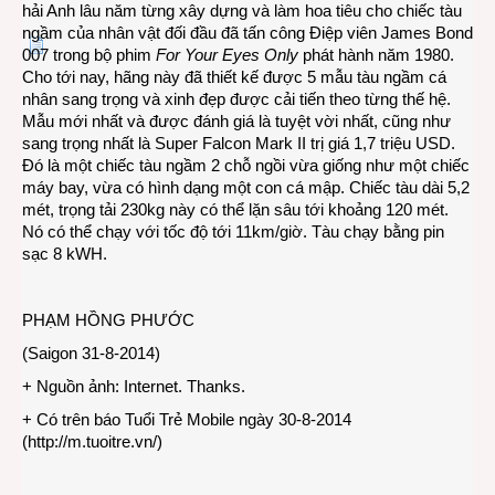
hải Anh lâu năm từng xây dựng và làm hoa tiêu cho chiếc tàu
ngầm của nhân vật đối đầu đã tấn công Điệp viên James Bond
007 trong bộ phim
For Your Eyes Only
phát hành năm 1980.
Cho tới nay, hãng này đã thiết kế được 5 mẫu tàu ngầm cá
nhân sang trọng và xinh đẹp được cải tiến theo từng thế hệ.
Mẫu mới nhất và được đánh giá là tuyệt vời nhất, cũng như
sang trọng nhất là Super Falcon Mark II trị giá 1,7 triệu USD.
Đó là một chiếc tàu ngầm 2 chỗ ngồi vừa giống như một chiếc
máy bay, vừa có hình dạng một con cá mập. Chiếc tàu dài 5,2
mét, trọng tải 230kg này có thể lặn sâu tới khoảng 120 mét.
Nó có thể chạy với tốc độ tới 11km/giờ. Tàu chạy bằng pin
sạc 8 kWH.
PHẠM HỒNG PHƯỚC
(Saigon 31-8-2014)
+ Nguồn ảnh: Internet. Thanks.
+ Có trên báo Tuổi Trẻ Mobile ngày 30-8-2014
(
http://m.tuoitre.vn/
)