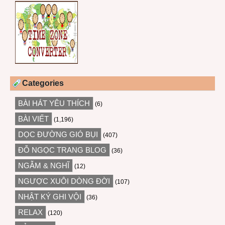
Categories
BÀI HÁT YÊU THÍCH
(6)
BÀI VIẾT
(1,196)
DỌC ĐƯỜNG GIÓ BỤI
(407)
ĐỖ NGỌC TRANG BLOG
(36)
NGẪM & NGHĨ
(12)
NGƯỢC XUÔI DÒNG ĐỜI
(107)
NHẬT KÝ GHI VỘI
(36)
RELAX
(120)