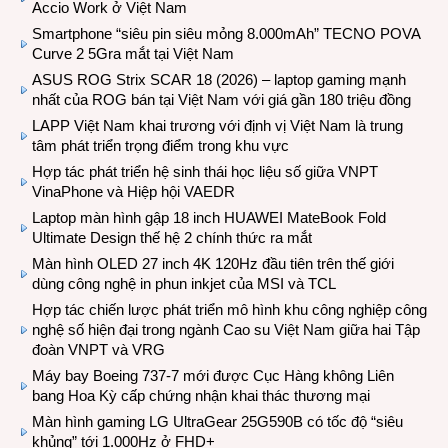
Accio Work ở Việt Nam
Smartphone “siêu pin siêu mỏng 8.000mAh” TECNO POVA
Curve 2 5Gra mắt tại Việt Nam
ASUS ROG Strix SCAR 18 (2026) – laptop gaming mạnh
nhất của ROG bán tại Việt Nam với giá gần 180 triệu đồng
LAPP Việt Nam khai trương với định vị Việt Nam là trung
tâm phát triển trọng điểm trong khu vực
Hợp tác phát triển hệ sinh thái học liệu số giữa VNPT
VinaPhone và Hiệp hội VAEDR
Laptop màn hình gập 18 inch HUAWEI MateBook Fold
Ultimate Design thế hệ 2 chính thức ra mắt
Màn hình OLED 27 inch 4K 120Hz đầu tiên trên thế giới
dùng công nghệ in phun inkjet của MSI và TCL
Hợp tác chiến lược phát triển mô hình khu công nghiệp công
nghệ số hiện đại trong ngành Cao su Việt Nam giữa hai Tập
đoàn VNPT và VRG
Máy bay Boeing 737-7 mới được Cục Hàng không Liên
bang Hoa Kỳ cấp chứng nhận khai thác thương mại
Màn hình gaming LG UltraGear 25G590B có tốc độ “siêu
khủng” tới 1.000Hz ở FHD+