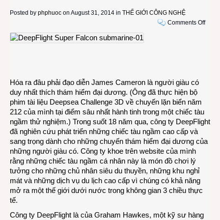
Posted by
phphuoc
on August 31, 2014 in
THẾ GIỚI CÔNG NGHỆ
on
Comments Off
Chiế
tàu
ngầm
sang
trọng
từ
Hóa ra đâu phải đạo diễn James Cameron là người giàu có
cựu
duy nhất thích thám hiểm đại dương. (Ông đã thực hiện bộ
đối
phim tài liệu Deepsea Challenge 3D về chuyến lặn biển năm
thủ
212 của mình tại điểm sâu nhất hành tinh trong một chiếc tàu
của
ngầm thử nghiệm.) Trong suốt 18 năm qua, công ty DeepFlight
Điệp
đã nghiên cứu phát triển những chiếc tàu ngầm cao cấp và
viên
sang trọng dành cho những chuyến thám hiểm đại dương của
Jame
những người giàu có. Công ty khoe trên website của mình
Bond
rằng những chiếc tàu ngầm cá nhân này là món đồ chơi lý
007
tưởng cho những chủ nhân siêu du thuyền, những khu nghỉ
mát và những dịch vụ du lịch cao cấp vì chúng có khả năng
mở ra một thế giới dưới nước trong không gian 3 chiều thực
tế.
Công ty DeepFlight là của Graham Hawkes, một kỹ sư hàng