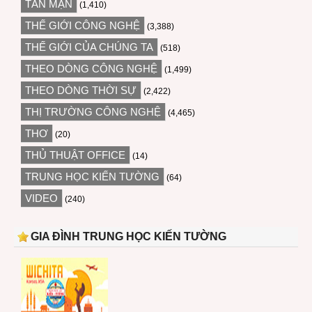
TẢN MẠN
(1,410)
THẾ GIỚI CÔNG NGHỆ
(3,388)
THẾ GIỚI CỦA CHÚNG TA
(518)
THEO DÒNG CÔNG NGHỆ
(1,499)
THEO DÒNG THỜI SỰ
(2,422)
THỊ TRƯỜNG CÔNG NGHỆ
(4,465)
THƠ
(20)
THỦ THUẬT OFFICE
(14)
TRUNG HỌC KIẾN TƯỜNG
(64)
VIDEO
(240)
GIA ĐÌNH TRUNG HỌC KIẾN TƯỜNG