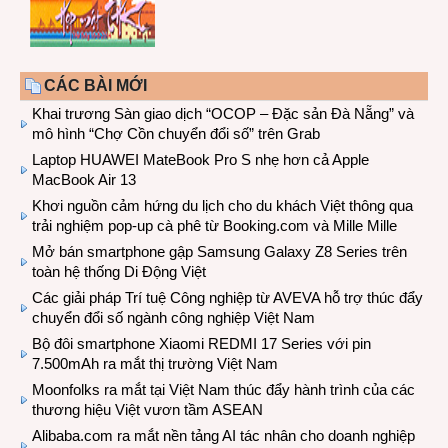
CÁC BÀI MỚI
Khai trương Sàn giao dịch “OCOP – Đặc sản Đà Nẵng” và
mô hình “Chợ Cồn chuyển đổi số” trên Grab
Laptop HUAWEI MateBook Pro S nhẹ hơn cả Apple
MacBook Air 13
Khơi nguồn cảm hứng du lịch cho du khách Việt thông qua
trải nghiệm pop-up cà phê từ Booking.com và Mille Mille
Mở bán smartphone gập Samsung Galaxy Z8 Series trên
toàn hệ thống Di Động Việt
Các giải pháp Trí tuệ Công nghiệp từ AVEVA hỗ trợ thúc đẩy
chuyển đổi số ngành công nghiệp Việt Nam
Bộ đôi smartphone Xiaomi REDMI 17 Series với pin
7.500mAh ra mắt thị trường Việt Nam
Moonfolks ra mắt tại Việt Nam thúc đẩy hành trình của các
thương hiệu Việt vươn tầm ASEAN
Alibaba.com ra mắt nền tảng AI tác nhân cho doanh nghiệp