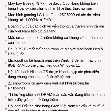
Máy bay Boeing 737-7 mới được Cục Hàng không Liên
bang Hoa Kỳ cấp chứng nhận khai thác thương mại
Màn hình gaming LG UltraGear 25G590B có tốc độ “siêu
khủng” tới 1.000Hz ở FHD+
Doanh thu của các dịch vụ viễn thông và truyền hình trả phí
của Việt Nam tiếp tục gia tăng
Mẫu smartphone khái niệm không có khung viền màn hình
của Tecno
Dell XPS 13 mất thế cạnh tranh về giá với MacBook Neo ở
Hàn Quốc
Microsoft có kế hoạch phát triển WinUI 3 để làm máy tính
8GB RAM có thể chạy hiệu quả Windows 11
Hệ điều hành Nissan OS được Honda hợp tác phát triển
dùng chung cho các xe ô-tô thế hệ mới
21 showroom xe máy điện VinFast khai trương tại
Philippines
Thị trường chip nhớ DRAM toàn cầu vẫn đang tiếp tục khan
hiếm đẩy giá bộ nhớ tăng thêm
Hội nghị Đối tác Nhà hàng Grab Việt Nam tư vấn về thuế và
các giải pháp tăng trưởng kinh doanh