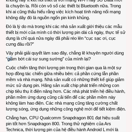
là chuyện lạ. Rồi còn vô số các thiết bị Bluetooth nữa. Trong
khi ai cũng thấu hiểu rằng việc kích hoạt tính năng nối mạng
không dây đó là nguồn ngốn pin kinh khủng.
Đó là lý do mà trong khi các nhà sản xuất giới thiệu các mẫu
thiết bị mới của mình có thời lượng pin dài cả ngày, thực tế sử
dụng là chỉ quá nửa ngày đã phải réo lên “cục sạc ơi, cục
cưng đâu rồi?”
Vậy phải giải quyết làm sao đây, chẳng lẽ khuyên người dùng
“giảm bớt cái sự sung sướng” của mình lại?
Cuộc chiến tăng thời lượng pin trong thời gian qua là một sự
hợp đồng tác chiến giữa nhiều bên: cả phần cứng lẫn phần
mềm và nhà mạng. Nhà sản xuất có những thiết kế giúp giảm
mức sử dụng pin. Hãng sản xuất chip phát triển những con
chip tiêu thụ ít điện năng hơn. Các nhà phát triển hệ điều hành,
phần mềm ứng dụng cũng cải tiến để các phần mềm này
không làm hao điện. Các nhà mạng cũng tăng cường chất
lượng sóng, ứng dụng những công nghệ mới để tiết kiệm điện.
Chẳng hạn, CPU Qualcomm Snapdragon 801 đạt hiệu suất
pin tốt hơn Snapdragon 800. Trong thử nghiệm của Ars
Technica, thời lượng pin của hệ điều hành Android L mới là