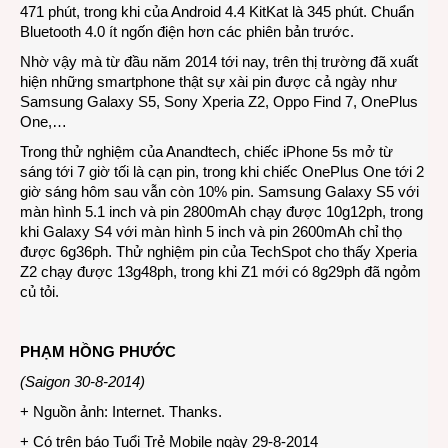
471 phút, trong khi của Android 4.4 KitKat là 345 phút. Chuẩn
Bluetooth 4.0 ít ngốn điện hơn các phiên bản trước.
Nhờ vậy mà từ đầu năm 2014 tới nay, trên thị trường đã xuất
hiện những smartphone thật sự xài pin được cả ngày như
Samsung Galaxy S5, Sony Xperia Z2, Oppo Find 7, OnePlus
One,…
Trong thử nghiệm của Anandtech, chiếc iPhone 5s mở từ
sáng tới 7 giờ tối là cạn pin, trong khi chiếc OnePlus One tới 2
giờ sáng hôm sau vẫn còn 10% pin. Samsung Galaxy S5 với
màn hình 5.1 inch và pin 2800mAh chạy được 10g12ph, trong
khi Galaxy S4 với màn hình 5 inch và pin 2600mAh chỉ thọ
được 6g36ph. Thử nghiệm pin của TechSpot cho thấy Xperia
Z2 chạy được 13g48ph, trong khi Z1 mới có 8g29ph đã ngỏm
củ tỏi.
PHẠM HỒNG PHƯỚC
(Saigon 30-8-2014)
+ Nguồn ảnh: Internet. Thanks.
+ Có trên báo Tuổi Trẻ Mobile ngày 29-8-2014