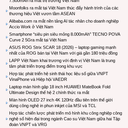
7.500mAh ra mắt thị trường Việt Nam
Moonfolks ra mắt tại Việt Nam thúc đẩy hành trình của các
thương hiệu Việt vươn tầm ASEAN
Alibaba.com ra mắt nền tảng AI tác nhân cho doanh nghiệp
Accio Work ở Việt Nam
Smartphone “siêu pin siêu mỏng 8.000mAh” TECNO POVA
Curve 2 5Gra mắt tại Việt Nam
ASUS ROG Strix SCAR 18 (2026) – laptop gaming mạnh
nhất của ROG bán tại Việt Nam với giá gần 180 triệu đồng
LAPP Việt Nam khai trương với định vị Việt Nam là trung
tâm phát triển trọng điểm trong khu vực
Hợp tác phát triển hệ sinh thái học liệu số giữa VNPT
VinaPhone và Hiệp hội VAEDR
Laptop màn hình gập 18 inch HUAWEI MateBook Fold
Ultimate Design thế hệ 2 chính thức ra mắt
Màn hình OLED 27 inch 4K 120Hz đầu tiên trên thế giới
dùng công nghệ in phun inkjet của MSI và TCL
Hợp tác chiến lược phát triển mô hình khu công nghiệp công
nghệ số hiện đại trong ngành Cao su Việt Nam giữa hai Tập
đoàn VNPT và VRG