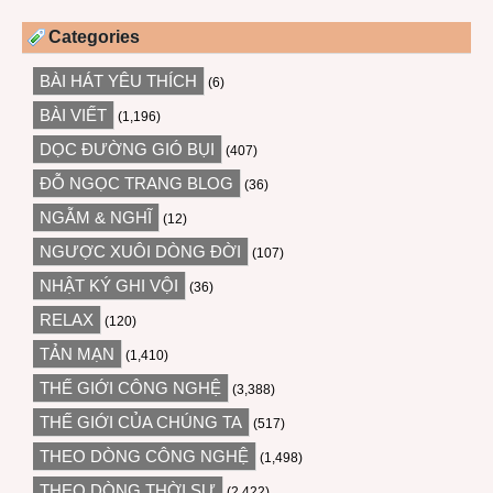
Categories
BÀI HÁT YÊU THÍCH
(6)
BÀI VIẾT
(1,196)
DỌC ĐƯỜNG GIÓ BỤI
(407)
ĐỖ NGỌC TRANG BLOG
(36)
NGẪM & NGHĨ
(12)
NGƯỢC XUÔI DÒNG ĐỜI
(107)
NHẬT KÝ GHI VỘI
(36)
RELAX
(120)
TẢN MẠN
(1,410)
THẾ GIỚI CÔNG NGHỆ
(3,388)
THẾ GIỚI CỦA CHÚNG TA
(517)
THEO DÒNG CÔNG NGHỆ
(1,498)
THEO DÒNG THỜI SỰ
(2,422)