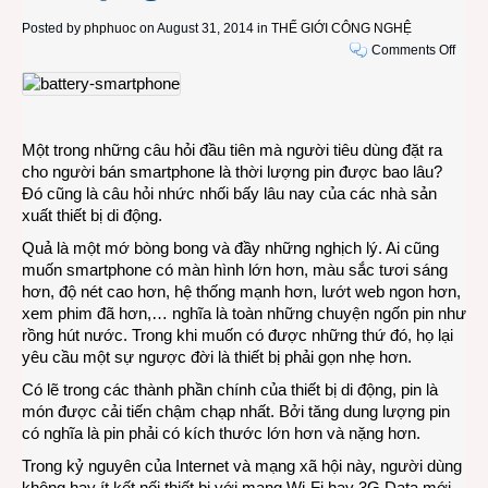
Posted by
phphuoc
on August 31, 2014 in
THẾ GIỚI CÔNG NGHỆ
on
Comments Off
Rồi
đây
chẳn
còn
Một trong những câu hỏi đầu tiên mà người tiêu dùng đặt ra
phải
cho người bán smartphone là thời lượng pin được bao lâu?
quá
Đó cũng là câu hỏi nhức nhối bấy lâu nay của các nhà sản
lo
xuất thiết bị di động.
lắng
về
Quả là một mớ bòng bong và đầy những nghịch lý. Ai cũng
thời
muốn smartphone có màn hình lớn hơn, màu sắc tươi sáng
lượn
hơn, độ nét cao hơn, hệ thống mạnh hơn, lướt web ngon hơn,
pin
xem phim đã hơn,… nghĩa là toàn những chuyện ngốn pin như
của
rồng hút nước. Trong khi muốn có được những thứ đó, họ lại
thiết
yêu cầu một sự ngược đời là thiết bị phải gọn nhẹ hơn.
bị
Có lẽ trong các thành phần chính của thiết bị di động, pin là
di
món được cải tiến chậm chạp nhất. Bởi tăng dung lượng pin
động
có nghĩa là pin phải có kích thước lớn hơn và nặng hơn.
Trong kỷ nguyên của Internet và mạng xã hội này, người dùng
không hay ít kết nối thiết bị với mạng Wi-Fi hay 3G Data mới