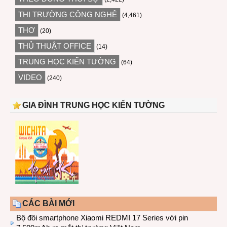
THỊ TRƯỜNG CÔNG NGHỆ
(4,461)
THƠ
(20)
THỦ THUẬT OFFICE
(14)
TRUNG HỌC KIẾN TƯỜNG
(64)
VIDEO
(240)
GIA ĐÌNH TRUNG HỌC KIẾN TƯỜNG
CÁC BÀI MỚI
Bộ đôi smartphone Xiaomi REDMI 17 Series với pin