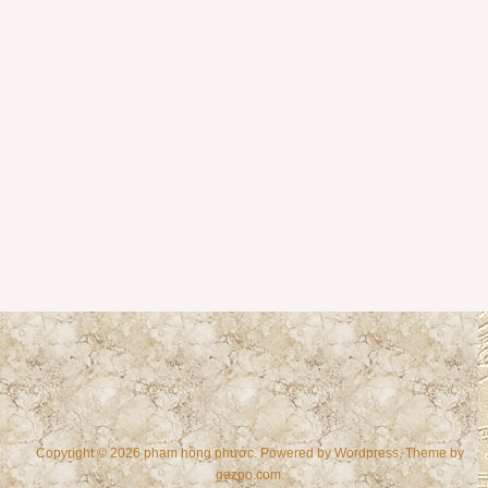
Copyright © 2026 phạm hồng phước. Powered by
Wordpress
, Theme by
gazpo.com
.