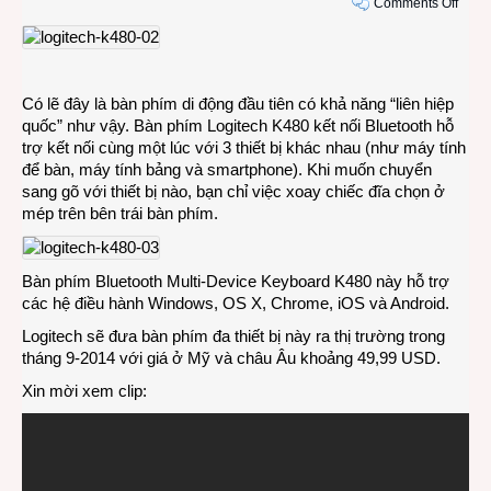
on
Comments Off
Bàn
phím
cho
phép
Có lẽ đây là bàn phím di động đầu tiên có khả năng “liên hiệp
kết
quốc” như vậy. Bàn phím Logitech K480 kết nối Bluetooth hỗ
nối
trợ kết nối cùng một lúc với 3 thiết bị khác nhau (như máy tính
cùng
để bàn, máy tính bảng và smartphone). Khi muốn chuyển
một
sang gõ với thiết bị nào, bạn chỉ việc xoay chiếc đĩa chọn ở
lúc
mép trên bên trái bàn phím.
với
3
thiết
Bàn phím Bluetooth Multi-Device Keyboard K480 này hỗ trợ
bị
các hệ điều hành Windows, OS X, Chrome, iOS và Android.
Logitech sẽ đưa bàn phím đa thiết bị này ra thị trường trong
tháng 9-2014 với giá ở Mỹ và châu Âu khoảng 49,99 USD.
Xin mời xem clip: