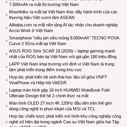
7.500mAh ra mắt thị trường Việt Nam
Moonfolks ra mắt tại Việt Nam thúc đẩy hành trình của các
thương hiệu Việt vươn tầm ASEAN
Alibaba.com ra mắt nền tảng AI tác nhân cho doanh nghiệp
Accio Work ở Việt Nam
Smartphone “siêu pin siêu mỏng 8.000mAh” TECNO POVA
Curve 2 5Gra mắt tại Việt Nam
ASUS ROG Strix SCAR 18 (2026) – laptop gaming mạnh
nhất của ROG bán tại Việt Nam với giá gần 180 triệu đồng
LAPP Việt Nam khai trương với định vị Việt Nam là trung
tâm phát triển trọng điểm trong khu vực
Hợp tác phát triển hệ sinh thái học liệu số giữa VNPT
VinaPhone và Hiệp hội VAEDR
Laptop màn hình gập 18 inch HUAWEI MateBook Fold
Ultimate Design thế hệ 2 chính thức ra mắt
Màn hình OLED 27 inch 4K 120Hz đầu tiên trên thế giới
dùng công nghệ in phun inkjet của MSI và TCL
Hợp tác chiến lược phát triển mô hình khu công nghiệp công
nghệ số hiện đại trong ngành Cao su Việt Nam giữa hai Tập