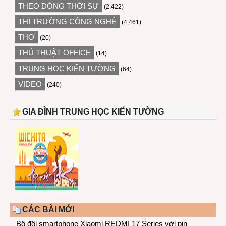
THEO DÒNG THỜI SỰ
(2,422)
THỊ TRƯỜNG CÔNG NGHỆ
(4,461)
THƠ
(20)
THỦ THUẬT OFFICE
(14)
TRUNG HỌC KIẾN TƯỜNG
(64)
VIDEO
(240)
GIA ĐÌNH TRUNG HỌC KIẾN TƯỜNG
CÁC BÀI MỚI
Bộ đôi smartphone Xiaomi REDMI 17 Series với pin