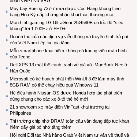
đoàn VNPT và VRG
Máy bay Boeing 737-7 mới được Cục Hàng không Liên
bang Hoa Kỳ cấp chứng nhận khai thác thương mại
Màn hình gaming LG UltraGear 25G590B có tốc độ “siêu
khủng” tới 1.000Hz ở FHD+
Doanh thu của các dịch vụ viễn thông và truyền hình trả phí
của Việt Nam tiếp tục gia tăng
Mẫu smartphone khái niệm không có khung viền màn hình
của Tecno
Dell XPS 13 mất thế cạnh tranh về giá với MacBook Neo ở
Hàn Quốc
Microsoft có kế hoạch phát triển WinUI 3 để làm máy tính
8GB RAM có thể chạy hiệu quả Windows 11
Hệ điều hành Nissan OS được Honda hợp tác phát triển
dùng chung cho các xe ô-tô thế hệ mới
21 showroom xe máy điện VinFast khai trương tại
Philippines
Thị trường chip nhớ DRAM toàn cầu vẫn đang tiếp tục khan
hiếm đẩy giá bộ nhớ tăng thêm
Hội nghị Đối tác Nhà hàng Grab Việt Nam tư vấn về thuế và