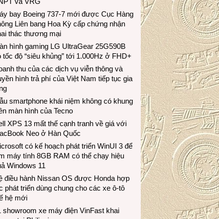
NPT và VRG
áy bay Boeing 737-7 mới được Cục Hàng
hông Liên bang Hoa Kỳ cấp chứng nhận
ai thác thương mại
àn hình gaming LG UltraGear 25G590B
 tốc độ “siêu khủng” tới 1.000Hz ở FHD+
anh thu của các dịch vụ viễn thông và
uyền hình trả phí của Việt Nam tiếp tục gia
ng
ẫu smartphone khái niệm không có khung
iền màn hình của Tecno
ll XPS 13 mất thế cạnh tranh về giá với
acBook Neo ở Hàn Quốc
crosoft có kế hoạch phát triển WinUI 3 để
àm máy tính 8GB RAM có thể chạy hiệu
uả Windows 11
ệ điều hành Nissan OS được Honda hợp
c phát triển dùng chung cho các xe ô-tô
ế hệ mới
1 showroom xe máy điện VinFast khai