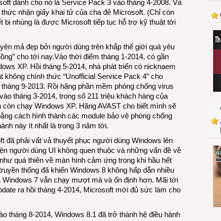
soft dành cho nó là Service Pack 3 vào tháng 4-2008. Và
khi
thức nhận giấy khai tử của cha đẻ Microsoft. (Chỉ còn
bị
ị nhúng là được Microsoft tiếp tục hỗ trợ kỹ thuật tới
cha
mình
khai
ên mả đẹp bởi người dùng trên khắp thế giới quá yêu
tử
uồng” cho tới nay.Vào thời điểm tháng 1-2014, có gần
dows XP. Hồi tháng 5-2014, nhà phát triển có nicknaem
 không chính thức “Unofficial Service Pack 4” cho
ừ tháng 9-2013. Rồi hãng phần mềm phòng chống virus
ào tháng 3-2014, trong số 211 triệu khách hàng của
vẫn còn chạy Windows XP. Hãng AVAST cho biết mình sẽ
bằng cách hình thành các module bảo vệ phòng chống
ành này ít nhất là trong 3 năm tới.
t đã phải vất vả thuyết phục người dùng Windows lên
diện người dùng UI không quen thuộc và những vấn đề về
ng như quá thiên về màn hình cảm ứng trong khi hầu hết
truyền thống đã khiến Windows 8 không hấp dẫn nhiều
á Windows 7 vẫn chạy mượt mà và ổn định hơn. Mãi tới
date ra hồi tháng 4-2014, Microsoft mới đủ sức làm cho
vào tháng 8-2014, Windows 8.1 đã trở thành hệ điều hành