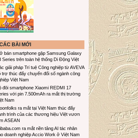
CÁC BÀI MỚI
ở bán smartphone gập Samsung Galaxy
 Series trên toàn hệ thống Di Động Việt
c giải pháp Trí tuệ Công nghiệp từ AVEVA
 trợ thúc đẩy chuyển đổi số ngành công
ghiệp Việt Nam
ộ đôi smartphone Xiaomi REDMI 17
ries với pin 7.500mAh ra mắt thị trường
iệt Nam
onfolks ra mắt tại Việt Nam thúc đẩy
nh trình của các thương hiệu Việt vươn
ầm ASEAN
ibaba.com ra mắt nền tảng AI tác nhân
ho doanh nghiệp Accio Work ở Việt Nam