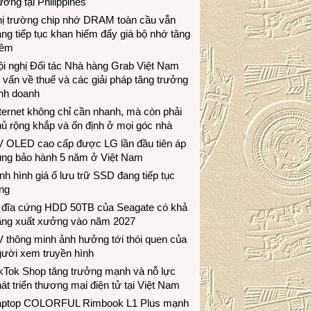
ương tại Philippines
hị trường chip nhớ DRAM toàn cầu vẫn
ng tiếp tục khan hiếm đẩy giá bộ nhớ tăng
hêm
i nghị Đối tác Nhà hàng Grab Việt Nam
 vấn về thuế và các giải pháp tăng trưởng
inh doanh
ternet không chỉ cần nhanh, mà còn phải
ủ rộng khắp và ổn định ở mọi góc nhà
V OLED cao cấp được LG lần đầu tiên áp
ụng bảo hành 5 năm ở Việt Nam
nh hình giá ổ lưu trữ SSD đang tiếp tục
ng
 đĩa cứng HDD 50TB của Seagate có khả
ăng xuất xưởng vào năm 2027
 thông minh ảnh hưởng tới thói quen của
gười xem truyền hình
ikTok Shop tăng trưởng mạnh và nỗ lực
át triển thương mại điện tử tại Việt Nam
aptop COLORFUL Rimbook L1 Plus mạnh