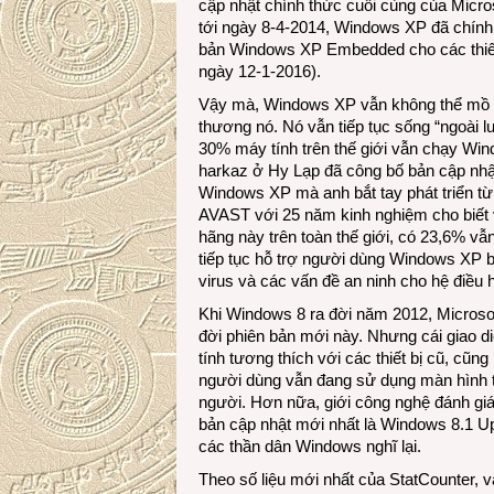
cập nhật chính thức cuối cùng của Micro
tới ngày 8-4-2014, Windows XP đã chính 
bản Windows XP Embedded cho các thiết b
ngày 12-1-2016).
Vậy mà, Windows XP vẫn không thể mồ y
thương nó. Nó vẫn tiếp tục sống “ngoài l
30% máy tính trên thế giới vẫn chạy Win
harkaz ở Hy Lạp đã công bố bản cập nhật
Windows XP mà anh bắt tay phát triển t
AVAST với 25 năm kinh nghiệm cho biết v
hãng này trên toàn thế giới, có 23,6% 
tiếp tục hỗ trợ người dùng Windows XP 
virus và các vấn đề an ninh cho hệ điều h
Khi Windows 8 ra đời năm 2012, Microsof
đời phiên bản mới này. Nhưng cái giao 
tính tương thích với các thiết bị cũ, cũ
người dùng vẫn đang sử dụng màn hình 
người. Hơn nữa, giới công nghệ đánh gi
bản cập nhật mới nhất là Windows 8.1 Up
các thần dân Windows nghĩ lại.
Theo số liệu mới nhất của StatCounter, 