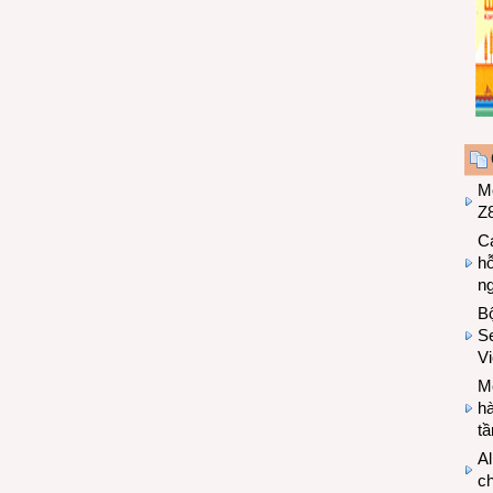
M
Z8
Cá
hỗ
n
B
Se
V
Mo
hà
t
Al
c