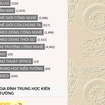
ELAX
(120)
ẢN MẠN
(1,410)
HẾ GIỚI CÔNG NGHỆ
(3,388)
HẾ GIỚI CỦA CHÚNG TA
(517)
HEO DÒNG CÔNG NGHỆ
(1,499)
HEO DÒNG THỜI SỰ
(2,422)
HỊ TRƯỜNG CÔNG NGHỆ
(4,462)
THƠ
(20)
HỦ THUẬT OFFICE
(14)
RUNG HỌC KIẾN TƯỜNG
(64)
IDEO
(240)
GIA ĐÌNH TRUNG HỌC KIẾN
TƯỜNG