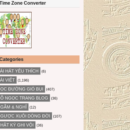
Time Zone Converter
Categories
ÀI HÁT YÊU THÍCH
(6)
ÀI VIẾT
(1,196)
ỌC ĐƯỜNG GIÓ BỤI
(407)
Ỗ NGỌC TRANG BLOG
(36)
GẪM & NGHĨ
(12)
GƯỢC XUÔI DÒNG ĐỜI
(107)
HẬT KÝ GHI VỘI
(36)