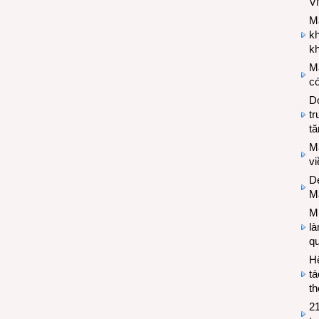
V
M
k
kh
M
có
Do
tr
tă
M
v
De
M
Mi
l
q
H
tá
th
2