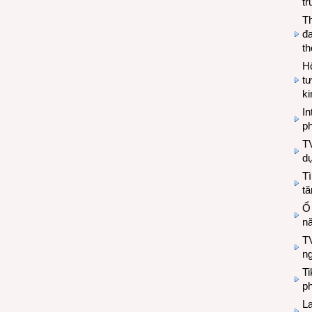
tr
T
đa
t
Hộ
tư
k
In
ph
T
d
Tì
tă
Ổ
n
TV
n
T
ph
L