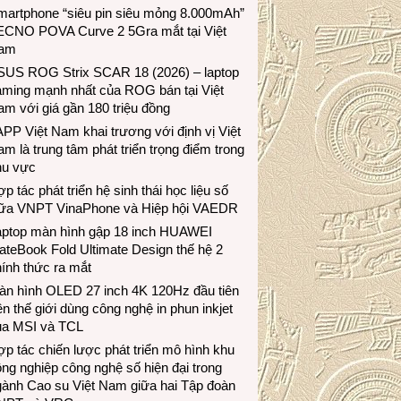
martphone “siêu pin siêu mỏng 8.000mAh”
ECNO POVA Curve 2 5Gra mắt tại Việt
am
SUS ROG Strix SCAR 18 (2026) – laptop
aming mạnh nhất của ROG bán tại Việt
m với giá gần 180 triệu đồng
PP Việt Nam khai trương với định vị Việt
m là trung tâm phát triển trọng điểm trong
hu vực
p tác phát triển hệ sinh thái học liệu số
iữa VNPT VinaPhone và Hiệp hội VAEDR
aptop màn hình gập 18 inch HUAWEI
teBook Fold Ultimate Design thế hệ 2
ính thức ra mắt
àn hình OLED 27 inch 4K 120Hz đầu tiên
ên thế giới dùng công nghệ in phun inkjet
ủa MSI và TCL
p tác chiến lược phát triển mô hình khu
ng nghiệp công nghệ số hiện đại trong
gành Cao su Việt Nam giữa hai Tập đoàn