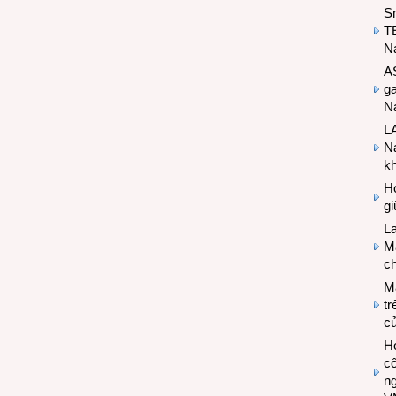
S
T
N
A
g
Na
LA
Na
k
Hợ
g
L
Ma
ch
M
tr
c
Hợ
cô
n