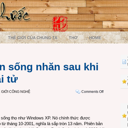
THẾ GIỚI CỦA CHÚNG TA
THƠ
HOME
n sống nhăn sau khi
i tử
on
 GIỚI CÔNG NGHỆ
Comments Off
Windows
XP
vẫn
sống
 sống thọ như Windows XP. Nó chính thức được
nhăn
 từ tháng 10-2001, nghĩa là sắp tròn 13 năm. Phiên bản
sau