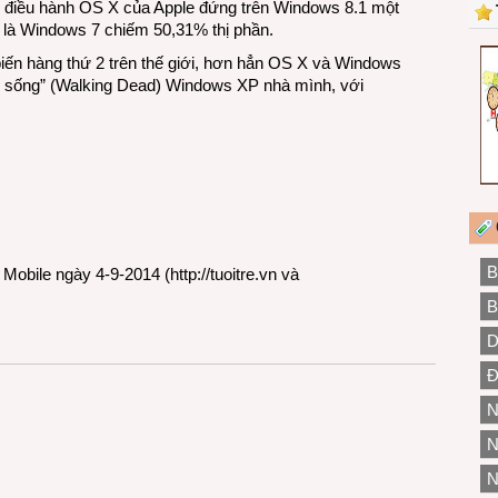
Hệ điều hành OS X của Apple đứng trên Windows 8.1 một
n là Windows 7 chiếm 50,31% thị phần.
iến hàng thứ 2 trên thế giới, hơn hẳn OS X và Windows
xác sống” (Walking Dead) Windows XP nhà mình, với
B
ẻ Mobile ngày 4-9-2014 (
http://tuoitre.vn
và
B
D
Đ
N
N
N