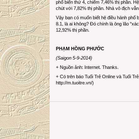
phổ biến thứ 4, chiếm 7,46% thị phần. 
chút với 7,82% thị phần. Nhà vô địch vẫ
Vậy bạn có muốn biết hệ điều hành phổ b
8.1, là ai không? Đó chính là ông lão “
12,92% thị phần.
PHẠM HỒNG PHƯỚC
(Saigon 5-9-2014)
+ Nguồn ảnh: Internet. Thanks.
+ Có trên báo Tuổi Trẻ Online và Tuổi Tr
http://m.tuoitre.vn/
)