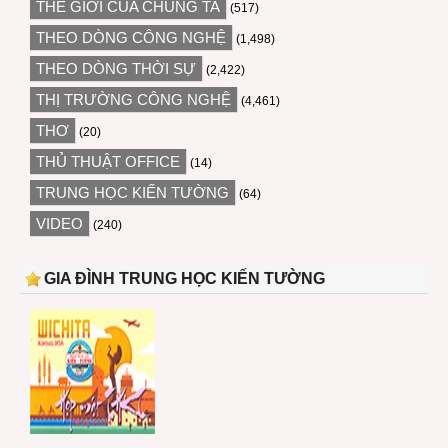
THẾ GIỚI CỦA CHÚNG TA
(517)
THEO DÒNG CÔNG NGHỆ
(1,498)
THEO DÒNG THỜI SỰ
(2,422)
THỊ TRƯỜNG CÔNG NGHỆ
(4,461)
THƠ
(20)
THỦ THUẬT OFFICE
(14)
TRUNG HỌC KIẾN TƯỜNG
(64)
VIDEO
(240)
GIA ĐÌNH TRUNG HỌC KIẾN TƯỜNG