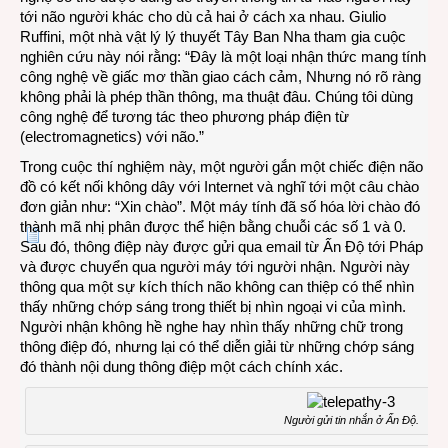
tới não người khác cho dù cả hai ở cách xa nhau. Giulio
Ruffini, một nhà vật lý lý thuyết Tây Ban Nha tham gia cuộc
nghiên cứu này nói rằng: “Đây là một loại nhận thức mang tính
công nghệ về giấc mơ thần giao cách cảm, Nhưng nó rõ ràng
không phải là phép thần thông, ma thuật đâu. Chúng tôi dùng
công nghệ để tương tác theo phương pháp điện từ
(electromagnetics) với não.”
Trong cuộc thí nghiệm này, một người gắn một chiếc điện não
đồ có kết nối không dây với Internet và nghĩ tới một câu chào
đơn giản như: “Xin chào”. Một máy tính đã số hóa lời chào đó
thành mã nhị phân được thể hiện bằng chuỗi các số 1 và 0.
Sau đó, thông điệp này được gửi qua email từ Ấn Độ tới Pháp
và được chuyển qua người máy tới người nhận. Người này
thông qua một sự kích thích não không can thiệp có thể nhìn
thấy những chớp sáng trong thiết bị nhìn ngoại vi của mình.
Người nhận không hề nghe hay nhìn thấy những chữ trong
thông điệp đó, nhưng lại có thể diễn giải từ những chớp sáng
đó thành nội dung thông điệp một cách chính xác.
Người gửi tin nhắn ở Ấn Độ.