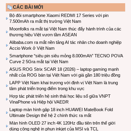
CÁC BÀI MỚI
Bộ đôi smartphone Xiaomi REDMI 17 Series với pin
7.500mAh ra mắt thị trường Việt Nam
Moonfolks ra mắt tại Việt Nam thúc đẩy hành trình của các
thương hiệu Việt vươn tầm ASEAN
Alibaba.com ra mắt nền tảng AI tác nhân cho doanh nghiệp
Accio Work ở Việt Nam
Smartphone “siêu pin siêu mỏng 8.000mAh” TECNO POVA
Curve 2 5Gra mắt tại Việt Nam
ASUS ROG Strix SCAR 18 (2026) – laptop gaming mạnh
nhất của ROG bán tại Việt Nam với giá gần 180 triệu đồng
LAPP Việt Nam khai trương với định vị Việt Nam là trung
tâm phát triển trọng điểm trong khu vực
Hợp tác phát triển hệ sinh thái học liệu số giữa VNPT
VinaPhone và Hiệp hội VAEDR
Laptop màn hình gập 18 inch HUAWEI MateBook Fold
Ultimate Design thế hệ 2 chính thức ra mắt
Màn hình OLED 27 inch 4K 120Hz đầu tiên trên thế giới
dùng công nghệ in phun inkjet của MSI và TCL