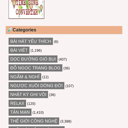
Categories
BÀI HÁT YÊU THÍCH
(6)
BÀI VIẾT
(1,196)
DỌC ĐƯỜNG GIÓ BỤI
(407)
ĐỖ NGỌC TRANG BLOG
(36)
NGẪM & NGHĨ
(12)
NGƯỢC XUÔI DÒNG ĐỜI
(107)
NHẬT KÝ GHI VỘI
(36)
RELAX
(120)
TẢN MẠN
(1,410)
THẾ GIỚI CÔNG NGHỆ
(3,388)