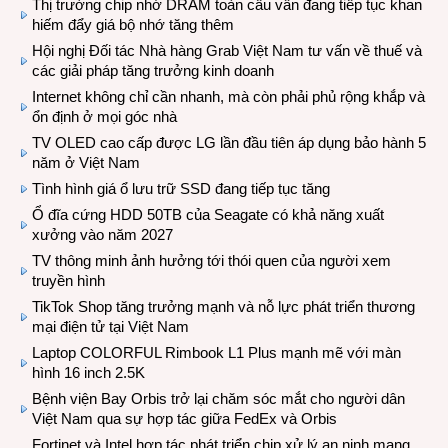
Thị trường chip nhớ DRAM toàn cầu vẫn đang tiếp tục khan
hiếm đẩy giá bộ nhớ tăng thêm
Hội nghị Đối tác Nhà hàng Grab Việt Nam tư vấn về thuế và
các giải pháp tăng trưởng kinh doanh
Internet không chỉ cần nhanh, mà còn phải phủ rộng khắp và
ổn định ở mọi góc nhà
TV OLED cao cấp được LG lần đầu tiên áp dụng bảo hành 5
năm ở Việt Nam
Tình hình giá ổ lưu trữ SSD đang tiếp tục tăng
Ổ đĩa cứng HDD 50TB của Seagate có khả năng xuất
xưởng vào năm 2027
TV thông minh ảnh hưởng tới thói quen của người xem
truyền hình
TikTok Shop tăng trưởng mạnh và nỗ lực phát triển thương
mại điện tử tại Việt Nam
Laptop COLORFUL Rimbook L1 Plus mạnh mẽ với màn
hình 16 inch 2.5K
Bệnh viện Bay Orbis trở lại chăm sóc mắt cho người dân
Việt Nam qua sự hợp tác giữa FedEx và Orbis
Fortinet và Intel hợp tác phát triển chip xử lý an ninh mạng