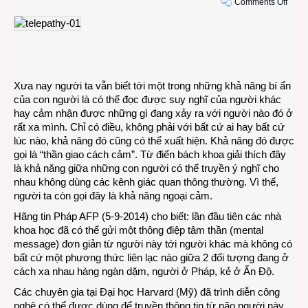
on
Comments Off
“Tin
nhắn
đầu
tiên
được
gửi
Xưa nay người ta vẫn biết tới một trong những khả năng bí ẩn
qua
của con người là có thể đọc được suy nghĩ của người khác
thần
hay cảm nhận được những gì đang xảy ra với người nào đó ở
giao
rất xa mình. Chỉ có điều, không phải với bất cứ ai hay bất cứ
cách
lúc nào, khả năng đó cũng có thể xuất hiện. Khả năng đó được
cảm
gọi là “thần giao cách cảm”. Từ điển bách khoa giải thích đây
là khả năng giữa những con người có thể truyền ý nghĩ cho
nhau không dùng các kênh giác quan thông thường. Vì thế,
người ta còn gọi đây là khả năng ngoại cảm.
Hãng tin Pháp AFP (5-9-2014) cho biết: lần đầu tiên các nhà
khoa học đã có thể gửi một thông điệp tâm thần (mental
message) đơn giản từ người này tới người khác mà không có
bất cứ một phương thức liên lạc nào giữa 2 đối tượng đang ở
cách xa nhau hàng ngàn dặm, người ở Pháp, kẻ ở Ấn Độ.
Các chuyên gia tại Đại học Harvard (Mỹ) đã trình diễn công
nghệ có thể được dùng để truyền thông tin từ não người này