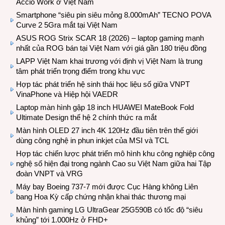
Accio Work ở Việt Nam
Smartphone “siêu pin siêu mỏng 8.000mAh” TECNO POVA
Curve 2 5Gra mắt tại Việt Nam
ASUS ROG Strix SCAR 18 (2026) – laptop gaming mạnh
nhất của ROG bán tại Việt Nam với giá gần 180 triệu đồng
LAPP Việt Nam khai trương với định vị Việt Nam là trung
tâm phát triển trọng điểm trong khu vực
Hợp tác phát triển hệ sinh thái học liệu số giữa VNPT
VinaPhone và Hiệp hội VAEDR
Laptop màn hình gập 18 inch HUAWEI MateBook Fold
Ultimate Design thế hệ 2 chính thức ra mắt
Màn hình OLED 27 inch 4K 120Hz đầu tiên trên thế giới
dùng công nghệ in phun inkjet của MSI và TCL
Hợp tác chiến lược phát triển mô hình khu công nghiệp công
nghệ số hiện đại trong ngành Cao su Việt Nam giữa hai Tập
đoàn VNPT và VRG
Máy bay Boeing 737-7 mới được Cục Hàng không Liên
bang Hoa Kỳ cấp chứng nhận khai thác thương mại
Màn hình gaming LG UltraGear 25G590B có tốc độ “siêu
khủng” tới 1.000Hz ở FHD+