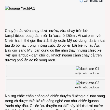
on
Comments Off
Chiế
canô
sang
trọng
vừa
chạy
Chuyện tàu vừa chạy dưới nước, vừa chạy trên bờ
dưới
(amphibious boat) tất nhiên là “xưa rồi Diễm”. Ai coi phim về
nước
Chiến tranh thế giới thứ 2 ắt thấy quân Mỹ sử dụng hà rầm loại
vừa
tàu đổ bộ này trong những cuộc đổ bộ lên bãi biển châu Âu.
chạy
Bây giờ sang Mỹ, bạn cũng có thể nhìn thấy những chiếc xe
trên
“vịt” gọi là “duck-car” chở du khách ngoạn cảnh chạy cả trên
bờ
đường phố lẫn ao hồ sông rạch.
Xe lội nước duck-car.
Xe lội nước duck-car.
Nhưng chắc chắn chẳng có chiếc thuyền “lưỡng cư” nào sang
trọng và được thiết kế rất công nghệ cao như chiếc Iguana
Yacht này đâu. Chiếc “du thuyền cự đà” này khi ở dưới nước