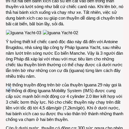
thì rút hai bên bánh xích cao su lên cất vào bên trong thân
thuyền và lướt sóng như bất cứ chiếc canô nào. Khi lên bờ, nó
thả hai bánh xích xuống và chạy như xe. Tất nhiên, việc sử
dụng bánh xích cao su giúp con thuyền dễ dàng di chuyển trên
bãi cát biển, bãI bùn lầy, sỏi đá.
Ý tưởng thiết kế chiếc canô độc đáo này đã đến với Antoine
Brugidou, nhà sáng lập công ty Pháp Iguana Yacht, sau nhiều
năm lướt trên sóng nước Eo biển Manche. Vậy là 3 người đàn
ông Pháp đã xáp lại với nhau với mục tiêu làm cho những
chiếc tàu thuyền bình thường có thể chạy được cả dưới nước
lẫn trên bờ như những con cự đà (iguana) từng làm cách đây
nhiều triệu năm.
Hệ thống truyền động trên bờ của thuyền Iguana 29 này gọi là
hệ thống di động Iguana Mobility System (IMS) được cung
cấp sức mạnh bởi một động cơ 4 cylinder 2.0 liter kết hợp với
3 chiếc bơm thủy lực. Nó cho chiếc thuyền này chạy trên đất
liền với tốc độ tới 4,5 dặm/giờ (7,2km/giờ). Khi ở dưới nước,
hai bánh xích cao su được thu vào thân trở thành những thanh
chống va chạm ở hai bên thuyền.
Còn ở dưới nước, thuyền có động cơ 300 sức ngựa cho phép