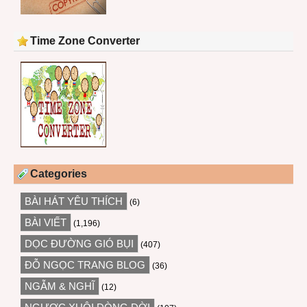
Time Zone Converter
Categories
BÀI HÁT YÊU THÍCH
(6)
BÀI VIẾT
(1,196)
DỌC ĐƯỜNG GIÓ BỤI
(407)
ĐỖ NGỌC TRANG BLOG
(36)
NGẪM & NGHĨ
(12)