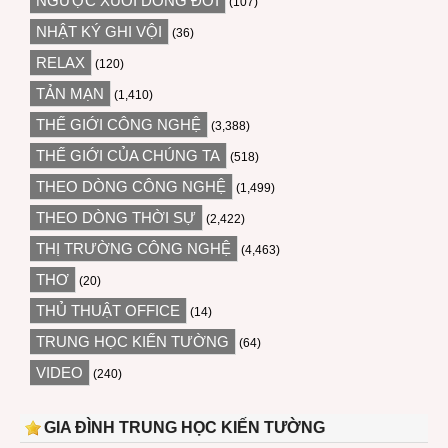
NGƯỢC XUÔI DÒNG ĐỜI
(107)
NHẬT KÝ GHI VỘI
(36)
RELAX
(120)
TẢN MẠN
(1,410)
THẾ GIỚI CÔNG NGHỆ
(3,388)
THẾ GIỚI CỦA CHÚNG TA
(518)
THEO DÒNG CÔNG NGHỆ
(1,499)
THEO DÒNG THỜI SỰ
(2,422)
THỊ TRƯỜNG CÔNG NGHỆ
(4,463)
THƠ
(20)
THỦ THUẬT OFFICE
(14)
TRUNG HỌC KIẾN TƯỜNG
(64)
VIDEO
(240)
GIA ĐÌNH TRUNG HỌC KIẾN TƯỜNG