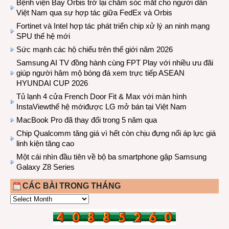
Bệnh viện Bay Orbis trở lại chăm sóc mắt cho người dân
Việt Nam qua sự hợp tác giữa FedEx và Orbis
Fortinet và Intel hợp tác phát triển chip xử lý an ninh mạng
SPU thế hệ mới
Sức mạnh các hộ chiếu trên thế giới năm 2026
Samsung AI TV đồng hành cùng FPT Play với nhiều ưu đãi
giúp người hâm mộ bóng đá xem trực tiếp ASEAN
HYUNDAI CUP 2026
Tủ lạnh 4 cửa French Door Fit & Max với màn hình
InstaViewthế hệ mớiđược LG mở bán tại Việt Nam
MacBook Pro đã thay đổi trong 5 năm qua
Chip Qualcomm tăng giá vì hết còn chịu đựng nổi áp lực giá
linh kiện tăng cao
Một cái nhìn đầu tiên về bộ ba smartphone gập Samsung
Galaxy Z8 Series
CÁC BÀI TRONG THÁNG
CÁC
BÀI
TRONG
THÁNG