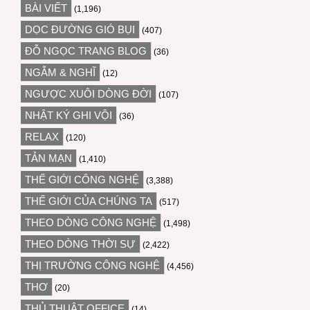
BÀI VIẾT
(1,196)
DỌC ĐƯỜNG GIÓ BỤI
(407)
ĐỖ NGỌC TRANG BLOG
(36)
NGẪM & NGHĨ
(12)
NGƯỢC XUÔI DÒNG ĐỜI
(107)
NHẬT KÝ GHI VỘI
(36)
RELAX
(120)
TẢN MẠN
(1,410)
THẾ GIỚI CÔNG NGHỆ
(3,388)
THẾ GIỚI CỦA CHÚNG TA
(517)
THEO DÒNG CÔNG NGHỆ
(1,498)
THEO DÒNG THỜI SỰ
(2,422)
THỊ TRƯỜNG CÔNG NGHỆ
(4,456)
THƠ
(20)
THỦ THUẬT OFFICE
(14)