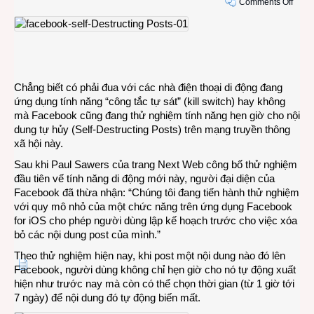
on
Comments Off
Face
thử
nghi
tính
năng
“hẹn
Chẳng biết có phải đua với các nhà điện thoại di động đang
giờ
ứng dụng tính năng “công tắc tự sát” (kill switch) hay không
tự
mà Facebook cũng đang thử nghiệm tính năng hẹn giờ cho nội
hủy”
dung tự hủy (Self-Destructing Posts) trên mạng truyền thông
cho
xã hội này.
nội
Sau khi Paul Sawers của trang Next Web công bố thử nghiệm
dung
đầu tiên vế tính năng di động mới này, người đại diện của
Facebook đã thừa nhận: “Chúng tôi đang tiến hành thử nghiệm
với quy mô nhỏ của một chức năng trên ứng dụng Facebook
for iOS cho phép người dùng lập kế hoạch trước cho việc xóa
bỏ các nội dung post của mình.”
Theo thử nghiệm hiện nay, khi post một nội dung nào đó lên
Facebook, người dùng không chỉ hẹn giờ cho nó tự động xuất
hiện như trước nay mà còn có thể chọn thời gian (từ 1 giờ tới
7 ngày) để nội dung đó tự động biến mất.