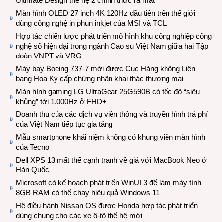
Ultimate Design thế hệ 2 chính thức ra mắt
Màn hình OLED 27 inch 4K 120Hz đầu tiên trên thế giới
dùng công nghệ in phun inkjet của MSI và TCL
Hợp tác chiến lược phát triển mô hình khu công nghiệp công
nghệ số hiện đại trong ngành Cao su Việt Nam giữa hai Tập
đoàn VNPT và VRG
Máy bay Boeing 737-7 mới được Cục Hàng không Liên
bang Hoa Kỳ cấp chứng nhận khai thác thương mại
Màn hình gaming LG UltraGear 25G590B có tốc độ “siêu
khủng” tới 1.000Hz ở FHD+
Doanh thu của các dịch vụ viễn thông và truyền hình trả phí
của Việt Nam tiếp tục gia tăng
Mẫu smartphone khái niệm không có khung viền màn hình
của Tecno
Dell XPS 13 mất thế cạnh tranh về giá với MacBook Neo ở
Hàn Quốc
Microsoft có kế hoạch phát triển WinUI 3 để làm máy tính
8GB RAM có thể chạy hiệu quả Windows 11
Hệ điều hành Nissan OS được Honda hợp tác phát triển
dùng chung cho các xe ô-tô thế hệ mới