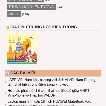
TRUNG HỌC KIẾN TƯỜNG
(64)
VIDEO
(240)
GIA ĐÌNH TRUNG HỌC KIẾN TƯỜNG
CÁC BÀI MỚI
LAPP Việt Nam khai trương với định vị Việt Nam là trung
tâm phát triển trọng điểm trong khu vực
Hợp tác phát triển hệ sinh thái học liệu số giữa VNPT
VinaPhone và Hiệp hội VAEDR
Laptop màn hình gập 18 inch HUAWEI MateBook Fold