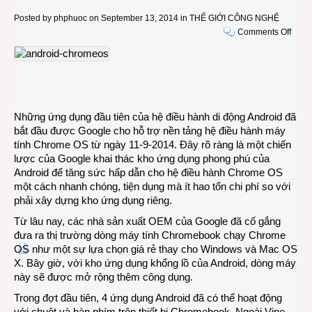
Posted by
phphuoc
on September 13, 2014 in
THẾ GIỚI CÔNG NGHỆ
on
Comments Off
Các
ứng
dụng
di
động
Andro
Những ứng dụng đầu tiên của hệ điều hành di động Android đã
bắt
bắt đầu được Google cho hỗ trợ nền tảng hệ điều hành máy
đầu
tính Chrome OS từ ngày 11-9-2014. Đây rõ ràng là một chiến
chạy
lược của Google khai thác kho ứng dụng phong phú của
được
Android để tăng sức hấp dẫn cho hệ điều hành Chrome OS
với
một cách nhanh chóng, tiện dụng mà ít hao tổn chi phí so với
hệ
phải xây dựng kho ứng dụng riêng.
điều
Từ lâu nay, các nhà sản xuất OEM của Google đã cố gắng
hành
đưa ra thị trường dòng máy tính Chromebook chạy Chrome
Chro
OS như một sự lựa chọn giá rẻ thay cho Windows và Mac OS
OS
X. Bây giờ, với kho ứng dụng khổng lồ của Android, dòng máy
này sẽ được mở rộng thêm công dụng.
Trong đợt đầu tiên, 4 ứng dụng Android đã có thể hoạt động
với chuột và bàn phím trên thiết bị Chromebook. Ngoài Vine