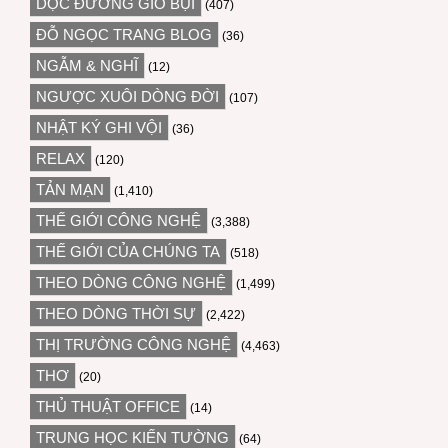
DỌC ĐƯỜNG GIÓ BỤI
(407)
ĐỖ NGỌC TRANG BLOG
(36)
NGẪM & NGHĨ
(12)
NGƯỢC XUÔI DÒNG ĐỜI
(107)
NHẬT KÝ GHI VỘI
(36)
RELAX
(120)
TẢN MẠN
(1,410)
THẾ GIỚI CÔNG NGHỆ
(3,388)
THẾ GIỚI CỦA CHÚNG TA
(518)
THEO DÒNG CÔNG NGHỆ
(1,499)
THEO DÒNG THỜI SỰ
(2,422)
THỊ TRƯỜNG CÔNG NGHỆ
(4,463)
THƠ
(20)
THỦ THUẬT OFFICE
(14)
TRUNG HỌC KIẾN TƯỜNG
(64)