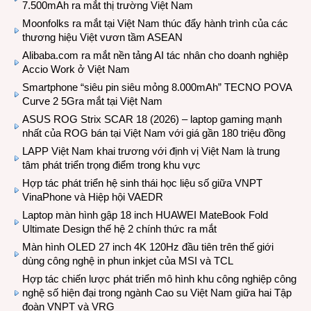
7.500mAh ra mắt thị trường Việt Nam
Moonfolks ra mắt tại Việt Nam thúc đẩy hành trình của các
thương hiệu Việt vươn tầm ASEAN
Alibaba.com ra mắt nền tảng AI tác nhân cho doanh nghiệp
Accio Work ở Việt Nam
Smartphone “siêu pin siêu mỏng 8.000mAh” TECNO POVA
Curve 2 5Gra mắt tại Việt Nam
ASUS ROG Strix SCAR 18 (2026) – laptop gaming mạnh
nhất của ROG bán tại Việt Nam với giá gần 180 triệu đồng
LAPP Việt Nam khai trương với định vị Việt Nam là trung
tâm phát triển trọng điểm trong khu vực
Hợp tác phát triển hệ sinh thái học liệu số giữa VNPT
VinaPhone và Hiệp hội VAEDR
Laptop màn hình gập 18 inch HUAWEI MateBook Fold
Ultimate Design thế hệ 2 chính thức ra mắt
Màn hình OLED 27 inch 4K 120Hz đầu tiên trên thế giới
dùng công nghệ in phun inkjet của MSI và TCL
Hợp tác chiến lược phát triển mô hình khu công nghiệp công
nghệ số hiện đại trong ngành Cao su Việt Nam giữa hai Tập
đoàn VNPT và VRG