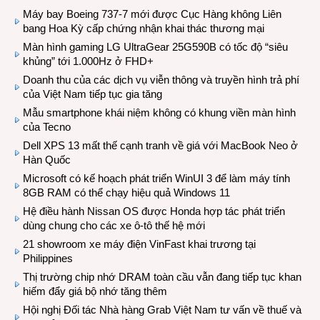
Máy bay Boeing 737-7 mới được Cục Hàng không Liên
bang Hoa Kỳ cấp chứng nhận khai thác thương mại
Màn hình gaming LG UltraGear 25G590B có tốc độ “siêu
khủng” tới 1.000Hz ở FHD+
Doanh thu của các dịch vụ viễn thông và truyền hình trả phí
của Việt Nam tiếp tục gia tăng
Mẫu smartphone khái niệm không có khung viền màn hình
của Tecno
Dell XPS 13 mất thế cạnh tranh về giá với MacBook Neo ở
Hàn Quốc
Microsoft có kế hoạch phát triển WinUI 3 để làm máy tính
8GB RAM có thể chạy hiệu quả Windows 11
Hệ điều hành Nissan OS được Honda hợp tác phát triển
dùng chung cho các xe ô-tô thế hệ mới
21 showroom xe máy điện VinFast khai trương tại
Philippines
Thị trường chip nhớ DRAM toàn cầu vẫn đang tiếp tục khan
hiếm đẩy giá bộ nhớ tăng thêm
Hội nghị Đối tác Nhà hàng Grab Việt Nam tư vấn về thuế và