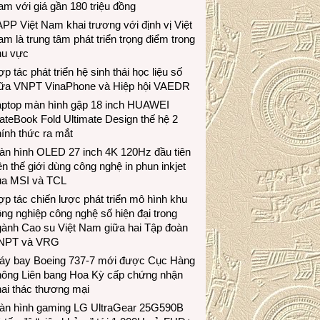
m với giá gần 180 triệu đồng
PP Việt Nam khai trương với định vị Việt
m là trung tâm phát triển trọng điểm trong
hu vực
p tác phát triển hệ sinh thái học liệu số
iữa VNPT VinaPhone và Hiệp hội VAEDR
aptop màn hình gập 18 inch HUAWEI
teBook Fold Ultimate Design thế hệ 2
ính thức ra mắt
àn hình OLED 27 inch 4K 120Hz đầu tiên
ên thế giới dùng công nghệ in phun inkjet
ủa MSI và TCL
p tác chiến lược phát triển mô hình khu
ng nghiệp công nghệ số hiện đại trong
gành Cao su Việt Nam giữa hai Tập đoàn
NPT và VRG
áy bay Boeing 737-7 mới được Cục Hàng
hông Liên bang Hoa Kỳ cấp chứng nhận
ai thác thương mại
àn hình gaming LG UltraGear 25G590B