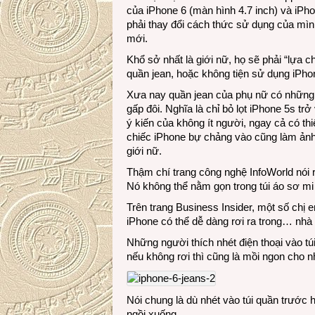
của iPhone 6 (màn hình 4.7 inch) và iPh
phải thay đổi cách thức sử dụng của mìn
mới.
Khổ sở nhất là giới nữ, họ sẽ phải “lựa 
quần jean, hoặc không tiện sử dụng iPhon
Xưa nay quần jean của phụ nữ có những c
gấp đôi. Nghĩa là chỉ bỏ lọt iPhone 5s tr
ý kiến của không ít người, ngay cả có thiế
chiếc iPhone bự chảng vào cũng làm ảnh
giới nữ.
Thậm chí trang công nghệ InfoWorld nói 
Nó không thể nằm gọn trong túi áo sơ mi 
Trên trang Business Insider, một số chị e
iPhone có thể dễ dàng rơi ra trong… nhà 
Những người thích nhét điện thoại vào tú
nếu không rơi thì cũng là mồi ngon cho 
Nói chung là dù nhét vào túi quần trước 
ngồi xuống.