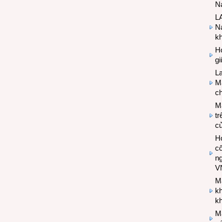
Na
LA
Na
k
Hợ
g
L
Ma
ch
M
tr
c
Hợ
cô
n
V
M
k
kh
M