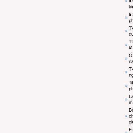
tư
k
In
ph
T
d
Tì
tă
Ổ
n
TV
n
T
ph
L
mẽ
Bệ
c
g
Fo