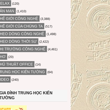
ELAX
(120)
ẢN MẠN
(1,410)
HẾ GIỚI CÔNG NGHỆ
(3,388)
HẾ GIỚI CỦA CHÚNG TA
(517)
HEO DÒNG CÔNG NGHỆ
(1,498)
HEO DÒNG THỜI SỰ
(2,422)
HỊ TRƯỜNG CÔNG NGHỆ
(4,461)
THƠ
(20)
HỦ THUẬT OFFICE
(14)
RUNG HỌC KIẾN TƯỜNG
(64)
IDEO
(240)
GIA ĐÌNH TRUNG HỌC KIẾN
TƯỜNG