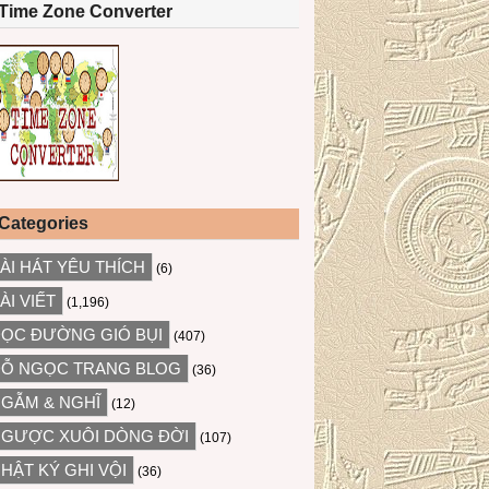
Time Zone Converter
Categories
ÀI HÁT YÊU THÍCH
(6)
ÀI VIẾT
(1,196)
ỌC ĐƯỜNG GIÓ BỤI
(407)
Ỗ NGỌC TRANG BLOG
(36)
GẪM & NGHĨ
(12)
GƯỢC XUÔI DÒNG ĐỜI
(107)
HẬT KÝ GHI VỘI
(36)