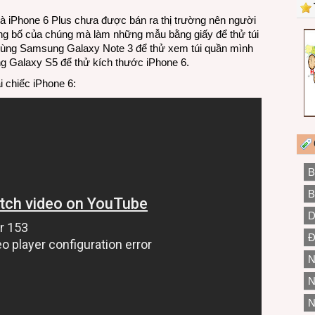
à iPhone 6 Plus chưa được bán ra thị trường nên người
ng bố của chúng mà làm những mẫu bằng giấy để thử túi
 dùng Samsung Galaxy Note 3 để thử xem túi quần mình
ng Galaxy S5 để thử kích thước iPhone 6.
i chiếc iPhone 6:
B
B
D
Đ
N
N
N