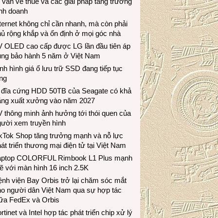
 vấn về thuế và các giải pháp tăng trưởng
inh doanh
ternet không chỉ cần nhanh, mà còn phải
ủ rộng khắp và ổn định ở mọi góc nhà
V OLED cao cấp được LG lần đầu tiên áp
ụng bảo hành 5 năm ở Việt Nam
nh hình giá ổ lưu trữ SSD đang tiếp tục
ng
 đĩa cứng HDD 50TB của Seagate có khả
ăng xuất xưởng vào năm 2027
 thông minh ảnh hưởng tới thói quen của
gười xem truyền hình
ikTok Shop tăng trưởng mạnh và nỗ lực
át triển thương mại điện tử tại Việt Nam
aptop COLORFUL Rimbook L1 Plus mạnh
 với màn hình 16 inch 2.5K
nh viện Bay Orbis trở lại chăm sóc mắt
ho người dân Việt Nam qua sự hợp tác
iữa FedEx và Orbis
rtinet và Intel hợp tác phát triển chip xử lý