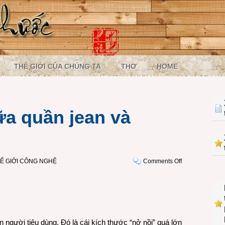
THẾ GIỚI CỦA CHÚNG TA
THƠ
HOME
ữa quần jean và
on
Ế GIỚI CÔNG NGHỆ
Comments Off
Sự
lựa
chọn
giữa
quần
jean
 người tiêu dùng. Đó là cái kích thước “nở nồi” quá lớn