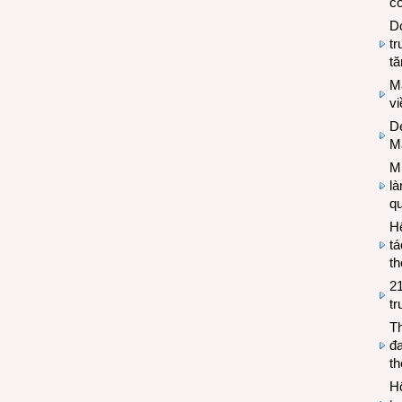
có
Do
tr
tă
M
v
De
M
Mi
l
q
H
tá
th
2
tr
T
đa
t
Hộ