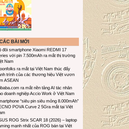
CÁC BÀI MỚI
ộ đôi smartphone Xiaomi REDMI 17
ries với pin 7.500mAh ra mắt thị trường
iệt Nam
onfolks ra mắt tại Việt Nam thúc đẩy
nh trình của các thương hiệu Việt vươn
ầm ASEAN
ibaba.com ra mắt nền tảng AI tác nhân
ho doanh nghiệp Accio Work ở Việt Nam
martphone “siêu pin siêu mỏng 8.000mAh”
ECNO POVA Curve 2 5Gra mắt tại Việt
am
SUS ROG Strix SCAR 18 (2026) – laptop
aming mạnh nhất của ROG bán tại Việt