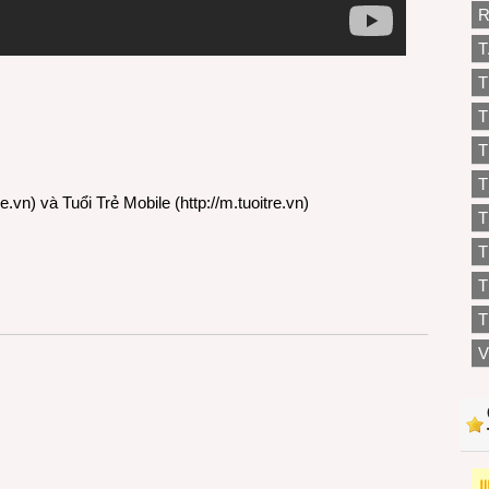
R
T
T
T
T
T
re.vn
) và Tuổi Trẻ Mobile (
http://m.tuoitre.vn
)
T
T
T
V