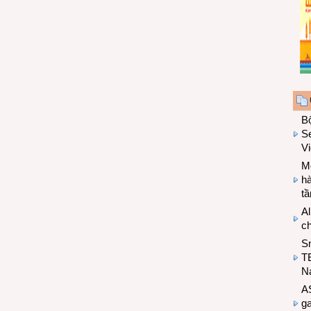
B
Se
V
Mo
hà
t
Al
c
S
T
N
A
g