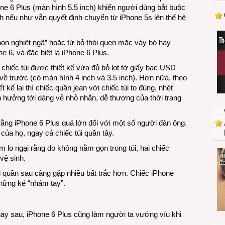
và
one 6 Plus (màn hình 5.5 inch) khiến người dùng bắt buộc
iPhone
h nếu như vẫn quyết định chuyển từ iPhone 5s lên thế hệ
6
chọn nghiệt ngã” hoặc từ bỏ thói quen mặc váy bó hay
e 6, và đặc biệt là iPhone 6 Plus.
hiếc túi được thiết kế vừa đủ bỏ lọt tờ giấy bạc USD
ở về trước (có màn hình 4 inch và 3.5 inch). Hơn nữa, theo
t kế lại thì chiếc quần jean với chiếc túi to đùng, nhét
 hưởng tới dáng vẻ nhỏ nhắn, dễ thương của thời trang
rằng iPhone 6 Plus quá lớn đối với một số người đàn ông.
của họ, ngay cả chiếc túi quần tây.
m lo ngại rằng do không nằm gọn trong túi, hai chiếc
vệ sinh.
i quần sau càng gặp nhiều bất trắc hơn. Chiếc iPhone
những kẻ “nhám tay”.
hay sau, iPhone 6 Plus cũng làm người ta vướng víu khi