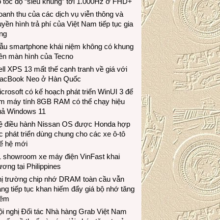
 tốc độ “siêu khủng” tới 1.000Hz ở FHD+
anh thu của các dịch vụ viễn thông và
uyền hình trả phí của Việt Nam tiếp tục gia
ng
ẫu smartphone khái niệm không có khung
iền màn hình của Tecno
ll XPS 13 mất thế cạnh tranh về giá với
acBook Neo ở Hàn Quốc
crosoft có kế hoạch phát triển WinUI 3 để
àm máy tính 8GB RAM có thể chạy hiệu
uả Windows 11
ệ điều hành Nissan OS được Honda hợp
c phát triển dùng chung cho các xe ô-tô
ế hệ mới
1 showroom xe máy điện VinFast khai
ương tại Philippines
hị trường chip nhớ DRAM toàn cầu vẫn
ng tiếp tục khan hiếm đẩy giá bộ nhớ tăng
hêm
i nghị Đối tác Nhà hàng Grab Việt Nam