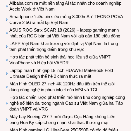
Alibaba.com ra mắt nền tảng AI tác nhân cho doanh nghiệp
Accio Work ở Việt Nam
Smartphone “siêu pin siêu mỏng 8.000mAh” TECNO POVA
Curve 2 5Gra mắt tại Việt Nam
ASUS ROG Strix SCAR 18 (2026) – laptop gaming mạnh
nhất của ROG bán tại Việt Nam với giá gần 180 triệu đồng
LAPP Việt Nam khai trương với định vị Việt Nam là trung
tâm phát triển trọng điểm trong khu vực
Hợp tác phát triển hệ sinh thái học liệu số giữa VNPT
VinaPhone và Hiệp hội VAEDR
Laptop màn hình gập 18 inch HUAWEI MateBook Fold
Ultimate Design thế hệ 2 chính thức ra mắt
Màn hình OLED 27 inch 4K 120Hz đầu tiên trên thế giới
dùng công nghệ in phun inkjet của MSI và TCL
Hợp tác chiến lược phát triển mô hình khu công nghiệp công
nghệ số hiện đại trong ngành Cao su Việt Nam giữa hai Tập
đoàn VNPT và VRG
Máy bay Boeing 737-7 mới được Cục Hàng không Liên
bang Hoa Kỳ cấp chứng nhận khai thác thương mại
Màn hình gaming LG UltraGear 25G590B có tốc độ “siêu