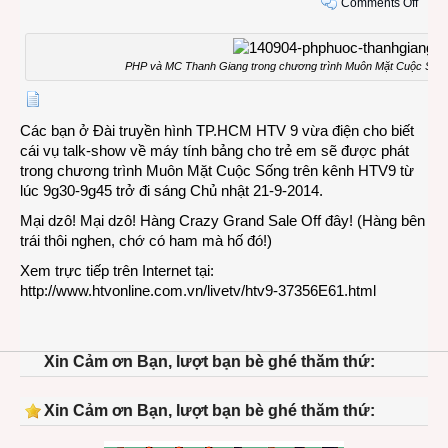
on
Comments Off
Mời
nghe
talk
PHP và MC Thanh Giang trong chương trình Muôn Mặt Cuộc Sống
show
về
máy
Các bạn ở Đài truyền hình TP.HCM HTV 9 vừa điện cho biết
tính
cái vụ talk-show về máy tính bảng cho trẻ em sẽ được phát
bảng
trong chương trình Muôn Mặt Cuộc Sống trên kênh HTV9 từ
cho
lúc 9g30-9g45 trở đi sáng Chủ nhật 21-9-2014.
trẻ
Mại dzô! Mại dzô! Hàng Crazy Grand Sale Off đây!
(Hàng bên
em
trái thôi nghen, chớ có ham mà hố đó!)
Xem trực tiếp trên Internet tại:
http://www.htvonline.com.vn/livetv/htv9-37356E61.html
Xin Cảm ơn Bạn, lượt bạn bè ghé thăm thứ:
Xin Cảm ơn Bạn, lượt bạn bè ghé thăm thứ: