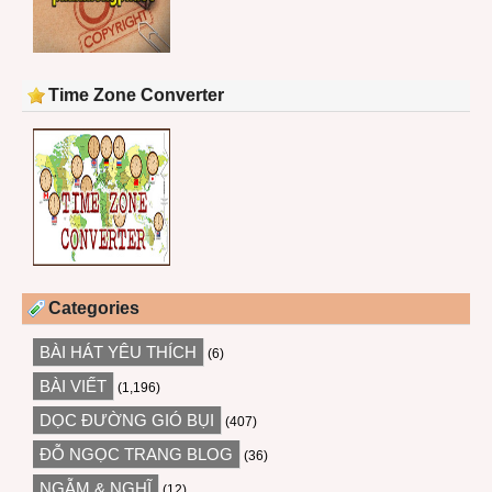
Time Zone Converter
Categories
BÀI HÁT YÊU THÍCH
(6)
BÀI VIẾT
(1,196)
DỌC ĐƯỜNG GIÓ BỤI
(407)
ĐỖ NGỌC TRANG BLOG
(36)
NGẪM & NGHĨ
(12)