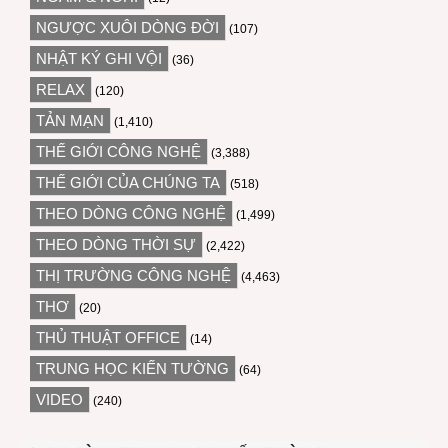
NGƯỢC XUÔI DÒNG ĐỜI
(107)
NHẬT KÝ GHI VỘI
(36)
RELAX
(120)
TẢN MẠN
(1,410)
THẾ GIỚI CÔNG NGHỆ
(3,388)
THẾ GIỚI CỦA CHÚNG TA
(518)
THEO DÒNG CÔNG NGHỆ
(1,499)
THEO DÒNG THỜI SỰ
(2,422)
THỊ TRƯỜNG CÔNG NGHỆ
(4,463)
THƠ
(20)
THỦ THUẬT OFFICE
(14)
TRUNG HỌC KIẾN TƯỜNG
(64)
VIDEO
(240)