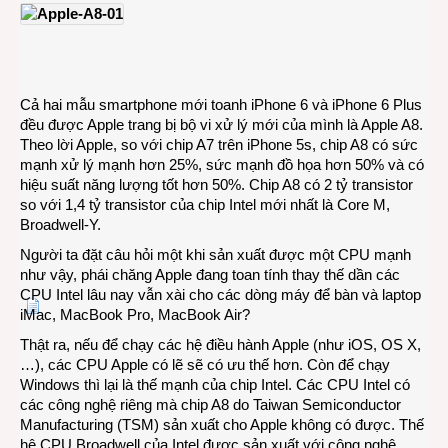
Phải
chăn
Appl
muốn
cạnh
tranh
Cả hai mẫu smartphone mới toanh iPhone 6 và iPhone 6 Plus
CPU
đều được Apple trang bị bộ vi xử lý mới của mình là Apple A8.
với
Theo lời Apple, so với chip A7 trên iPhone 5s, chip A8 có sức
Intel?
mạnh xử lý mạnh hơn 25%, sức mạnh đồ họa hơn 50% và có
hiệu suất năng lượng tốt hơn 50%. Chip A8 có 2 tỷ transistor
so với 1,4 tỷ transistor của chip Intel mới nhất là Core M,
Broadwell-Y.
Người ta đặt câu hỏi một khi sản xuất được một CPU mạnh
như vậy, phái chăng Apple đang toan tính thay thế dần các
CPU Intel lâu nay vẫn xài cho các dòng máy để bàn và laptop
iMac, MacBook Pro, MacBook Air?
Thật ra, nếu để chạy các hệ điều hành Apple (như iOS, OS X,
…), các CPU Apple có lẽ sẽ có ưu thế hơn. Còn để chạy
Windows thì lại là thế mạnh của chip Intel. Các CPU Intel có
các công nghệ riêng mà chip A8 do Taiwan Semiconductor
Manufacturing (TSM) sản xuất cho Apple không có được. Thế
hệ CPU Broadwell của Intel được sản xuất với công nghệ