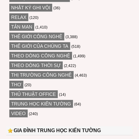
NHẬT KÝ GHI VỘI
(36)
RELAX
(120)
TẢN MẠN
(1,410)
THẾ GIỚI CÔNG NGHỆ
(3,388)
THẾ GIỚI CỦA CHÚNG TA
(518)
THEO DÒNG CÔNG NGHỆ
(1,499)
THEO DÒNG THỜI SỰ
(2,422)
THỊ TRƯỜNG CÔNG NGHỆ
(4,463)
THƠ
(20)
THỦ THUẬT OFFICE
(14)
TRUNG HỌC KIẾN TƯỜNG
(64)
VIDEO
(240)
GIA ĐÌNH TRUNG HỌC KIẾN TƯỜNG