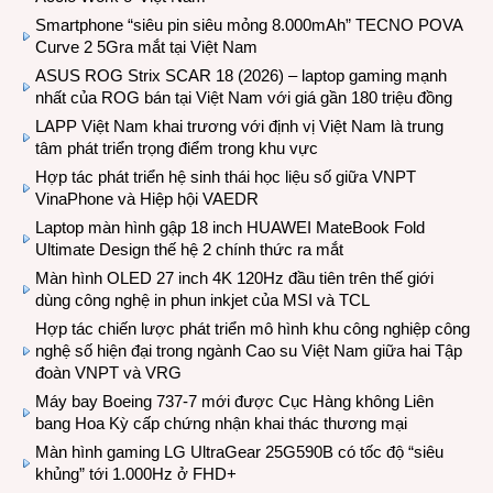
Smartphone “siêu pin siêu mỏng 8.000mAh” TECNO POVA
Curve 2 5Gra mắt tại Việt Nam
ASUS ROG Strix SCAR 18 (2026) – laptop gaming mạnh
nhất của ROG bán tại Việt Nam với giá gần 180 triệu đồng
LAPP Việt Nam khai trương với định vị Việt Nam là trung
tâm phát triển trọng điểm trong khu vực
Hợp tác phát triển hệ sinh thái học liệu số giữa VNPT
VinaPhone và Hiệp hội VAEDR
Laptop màn hình gập 18 inch HUAWEI MateBook Fold
Ultimate Design thế hệ 2 chính thức ra mắt
Màn hình OLED 27 inch 4K 120Hz đầu tiên trên thế giới
dùng công nghệ in phun inkjet của MSI và TCL
Hợp tác chiến lược phát triển mô hình khu công nghiệp công
nghệ số hiện đại trong ngành Cao su Việt Nam giữa hai Tập
đoàn VNPT và VRG
Máy bay Boeing 737-7 mới được Cục Hàng không Liên
bang Hoa Kỳ cấp chứng nhận khai thác thương mại
Màn hình gaming LG UltraGear 25G590B có tốc độ “siêu
khủng” tới 1.000Hz ở FHD+