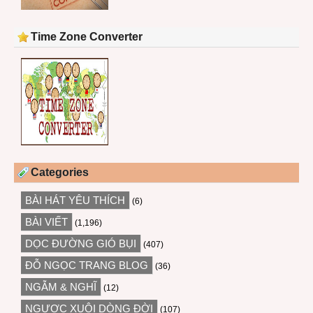
Time Zone Converter
Categories
BÀI HÁT YÊU THÍCH
(6)
BÀI VIẾT
(1,196)
DỌC ĐƯỜNG GIÓ BỤI
(407)
ĐỖ NGỌC TRANG BLOG
(36)
NGẪM & NGHĨ
(12)
NGƯỢC XUÔI DÒNG ĐỜI
(107)