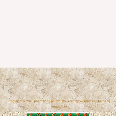
Copyright © 2026 phạm hồng phước. Powered by
Wordpress
, Theme by
gazpo.com
.