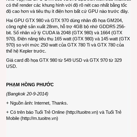
có thể render các khung hình với độ rõ nét cao nhất bằng tốc
độ cao hơn và tiêu thụ ít điện hơn bất cứ GPU nào trước đây.
Hai GPU GTX 980 và GTX 970 dùng nhân đồ họa GM204,
công nghệ sản xuất 28nm, hỗ trợ 4GB bộ nhớ GDDR5 256-
bit. Số nhân xử lý CUDA là 2048 (GTX 980) và 1664 (GTX
970). Điện năng tiêu thụ 165 watt (GTX 980) và 145 watt (GTX
970) so với mức 250 watt của GTX 780 Ti và GTX 780 của
thế hệ Kepler trước.
Giá card đồ họa GTX 980 từ 549 USD và GTX 970 từ 329
USD.
PHẠM HỒNG PHƯỚC
(Bangkok 20-9-2014)
+ Nguồn ảnh: Internet, Thanks.
+ Có trên báo Tuổi Trẻ Online (
http://tuoitre.vn
) và Tuổi Trẻ
Mobile (
http://m.tuoitre.vn
)