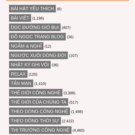
BÀI HÁT YÊU THÍCH
(6)
BÀI VIẾT
(1,196)
DỌC ĐƯỜNG GIÓ BỤI
(407)
ĐỖ NGỌC TRANG BLOG
(36)
NGẪM & NGHĨ
(12)
NGƯỢC XUÔI DÒNG ĐỜI
(107)
NHẬT KÝ GHI VỘI
(36)
RELAX
(120)
TẢN MẠN
(1,410)
THẾ GIỚI CÔNG NGHỆ
(3,388)
THẾ GIỚI CỦA CHÚNG TA
(517)
THEO DÒNG CÔNG NGHỆ
(1,498)
THEO DÒNG THỜI SỰ
(2,422)
THỊ TRƯỜNG CÔNG NGHỆ
(4,460)