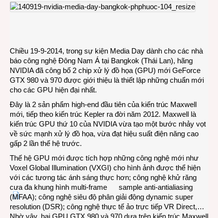
NVID
ra
mắt
2
GPU
thế
Chiều 19-9-2014, trong sự kiện Media Day dành cho các nhà
hệ
báo công nghệ Đông Nam Á tại Bangkok (Thái Lan), hãng
mới
NVIDIA đã công bố 2 chip xử lý đồ họa (GPU) mới GeForce
GTX
GTX 980 và 970 được giới thiệu là thiết lập những chuẩn mới
980
cho các GPU hiện đại nhất.
và
Đây là 2 sản phẩm high-end đầu tiên của kiến trúc Maxwell
970
mới, tiếp theo kiến trúc Kepler ra đời năm 2012. Maxwell là
kiến trúc GPU thứ 10 của NVIDIA vừa tạo một bước nhảy vọt
về sức mạnh xử lý đồ họa, vừa đạt hiệu suất điện năng cao
gấp 2 lần thế hệ trước.
Thế hệ GPU mới được tích hợp những công nghệ mới như
Voxel Global Illumination (VXGI) cho hình ảnh được thể hiện
với các tương tác ánh sáng thực hơn; công nghệ khử răng
cưa đa khung hình multi-frame sample anti-antialiasing
(MFAA); công nghệ siêu độ phân giải động dynamic super
resolution (DSR); công nghệ thực tế ảo trực tiếp VR Direct,…
Nhờ vậy, hai GPU GTX 980 và 970 dựa trên kiến trúc Maxwell