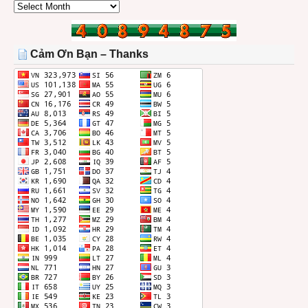
CÁC
BÀI
TRONG
THÁNG
Cảm Ơn Bạn – Thanks