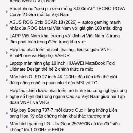
Accio Work ở Việt Nam
Smartphone “siêu pin siêu mỏng 8.000mAh” TECNO POVA
Curve 2 5Gra mắt tại Việt Nam
ASUS ROG Strix SCAR 18 (2026) – laptop gaming mạnh
nhất của ROG bán tại Việt Nam với giá gần 180 triệu đồng
LAPP Việt Nam khai trương với định vị Việt Nam là trung
tâm phát triển trọng điểm trong khu vực
Hợp tác phát triển hệ sinh thái học liệu số giữa VNPT
VinaPhone và Hiệp hội VAEDR
Laptop màn hình gập 18 inch HUAWEI MateBook Fold
Ultimate Design thế hệ 2 chính thức ra mắt
Màn hình OLED 27 inch 4K 120Hz đầu tiên trên thế giới
dùng công nghệ in phun inkjet của MSI và TCL
Hợp tác chiến lược phát triển mô hình khu công nghiệp công
nghệ số hiện đại trong ngành Cao su Việt Nam giữa hai Tập
đoàn VNPT và VRG
Máy bay Boeing 737-7 mới được Cục Hàng không Liên
bang Hoa Kỳ cấp chứng nhận khai thác thương mại
Màn hình gaming LG UltraGear 25G590B có tốc độ “siêu
khủng” tới 1.000Hz ở FHD+