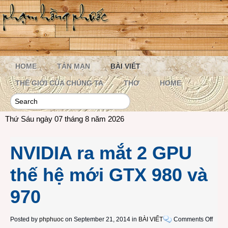
HOME
TẢN MẠN
BÀI VIẾT
THẾ GIỚI CỦA CHÚNG TA
THƠ
HOME
Thứ Sáu ngày 07 tháng 8 năm 2026
NVIDIA ra mắt 2 GPU
thế hệ mới GTX 980 và
970
on
Posted by
phphuoc
on September 21, 2014 in
BÀI VIẾT
Comments Off