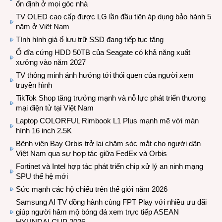
ổn định ở mọi góc nhà
TV OLED cao cấp được LG lần đầu tiên áp dụng bảo hành 5
năm ở Việt Nam
Tình hình giá ổ lưu trữ SSD đang tiếp tục tăng
Ổ đĩa cứng HDD 50TB của Seagate có khả năng xuất
xưởng vào năm 2027
TV thông minh ảnh hưởng tới thói quen của người xem
truyền hình
TikTok Shop tăng trưởng mạnh và nỗ lực phát triển thương
mại điện tử tại Việt Nam
Laptop COLORFUL Rimbook L1 Plus mạnh mẽ với màn
hình 16 inch 2.5K
Bệnh viện Bay Orbis trở lại chăm sóc mắt cho người dân
Việt Nam qua sự hợp tác giữa FedEx và Orbis
Fortinet và Intel hợp tác phát triển chip xử lý an ninh mạng
SPU thế hệ mới
Sức mạnh các hộ chiếu trên thế giới năm 2026
Samsung AI TV đồng hành cùng FPT Play với nhiều ưu đãi
giúp người hâm mộ bóng đá xem trực tiếp ASEAN
HYUNDAI CUP 2026