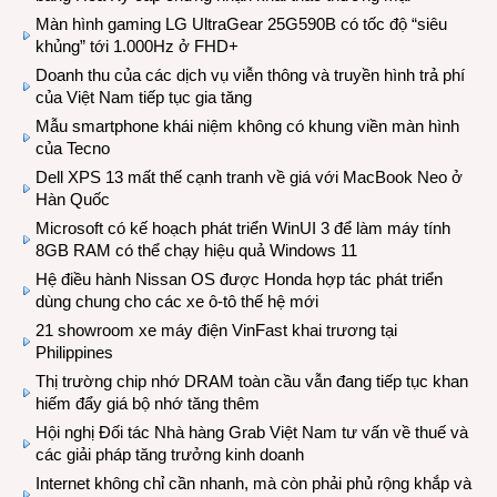
Màn hình gaming LG UltraGear 25G590B có tốc độ “siêu
khủng” tới 1.000Hz ở FHD+
Doanh thu của các dịch vụ viễn thông và truyền hình trả phí
của Việt Nam tiếp tục gia tăng
Mẫu smartphone khái niệm không có khung viền màn hình
của Tecno
Dell XPS 13 mất thế cạnh tranh về giá với MacBook Neo ở
Hàn Quốc
Microsoft có kế hoạch phát triển WinUI 3 để làm máy tính
8GB RAM có thể chạy hiệu quả Windows 11
Hệ điều hành Nissan OS được Honda hợp tác phát triển
dùng chung cho các xe ô-tô thế hệ mới
21 showroom xe máy điện VinFast khai trương tại
Philippines
Thị trường chip nhớ DRAM toàn cầu vẫn đang tiếp tục khan
hiếm đẩy giá bộ nhớ tăng thêm
Hội nghị Đối tác Nhà hàng Grab Việt Nam tư vấn về thuế và
các giải pháp tăng trưởng kinh doanh
Internet không chỉ cần nhanh, mà còn phải phủ rộng khắp và