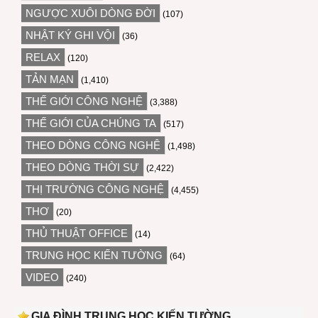
NGƯỢC XUÔI DÒNG ĐỜI
(107)
NHẬT KÝ GHI VỘI
(36)
RELAX
(120)
TẢN MẠN
(1,410)
THẾ GIỚI CÔNG NGHỆ
(3,388)
THẾ GIỚI CỦA CHÚNG TA
(517)
THEO DÒNG CÔNG NGHỆ
(1,498)
THEO DÒNG THỜI SỰ
(2,422)
THỊ TRƯỜNG CÔNG NGHỆ
(4,455)
THƠ
(20)
THỦ THUẬT OFFICE
(14)
TRUNG HỌC KIẾN TƯỜNG
(64)
VIDEO
(240)
GIA ĐÌNH TRUNG HỌC KIẾN TƯỜNG