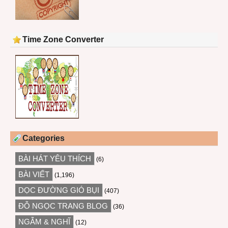
Time Zone Converter
Categories
BÀI HÁT YÊU THÍCH
(6)
BÀI VIẾT
(1,196)
DỌC ĐƯỜNG GIÓ BỤI
(407)
ĐỖ NGỌC TRANG BLOG
(36)
NGẪM & NGHĨ
(12)