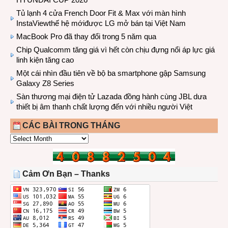
Tủ lạnh 4 cửa French Door Fit & Max với màn hình
InstaViewthế hệ mớiđược LG mở bán tại Việt Nam
MacBook Pro đã thay đổi trong 5 năm qua
Chip Qualcomm tăng giá vì hết còn chịu đựng nổi áp lực giá
linh kiện tăng cao
Một cái nhìn đầu tiên về bộ ba smartphone gập Samsung
Galaxy Z8 Series
Sàn thương mại điện tử Lazada đồng hành cùng JBL dưa
thiết bị âm thanh chất lượng đến với nhiều người Việt
CÁC BÀI TRONG THÁNG
CÁC
BÀI
TRONG
THÁNG
Cảm Ơn Bạn – Thanks