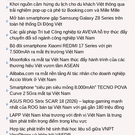
Khơi nguồn cảm hứng du lịch cho du khách Việt thông qua
trải nghiệm pop-up cà phê từ Booking.com và Mille Mille
Mở bán smartphone gập Samsung Galaxy Z8 Series trên
toàn hệ thống Di Động Việt
Các giải pháp Trí tuệ Công nghiệp từ AVEVA hỗ trợ thúc đẩy
chuyển đổi số ngành công nghiệp Việt Nam
Bộ đôi smartphone Xiaomi REDMI 17 Series với pin
7.500mAh ra mắt thị trường Việt Nam
Moonfolks ra mắt tại Việt Nam thúc đẩy hành trình của các
thương hiệu Việt vươn tầm ASEAN
Alibaba.com ra mắt nền tảng AI tác nhân cho doanh nghiệp
Accio Work ở Việt Nam
Smartphone “siêu pin siêu mỏng 8.000mAh” TECNO POVA
Curve 2 5Gra mắt tại Việt Nam
ASUS ROG Strix SCAR 18 (2026) – laptop gaming mạnh
nhất của ROG bán tại Việt Nam với giá gần 180 triệu đồng
LAPP Việt Nam khai trương với định vị Việt Nam là trung
tâm phát triển trọng điểm trong khu vực
Hợp tác phát triển hệ sinh thái học liệu số giữa VNPT
VinaPhone và Hiệp hội VAEDR