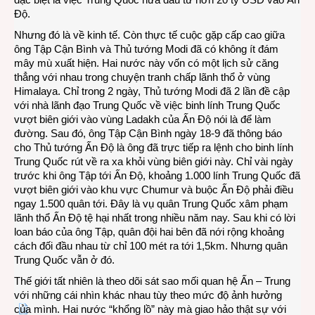
Độ.
Nhưng đó là về kinh tế. Còn thực tế cuộc gặp cấp cao giữa
ông Tập Cận Bình và Thủ tướng Modi đã có không ít đám
mây mù xuất hiện. Hai nước này vốn có một lịch sử căng
thẳng với nhau trong chuyện tranh chấp lãnh thổ ở vùng
Himalaya. Chỉ trong 2 ngày, Thủ tướng Modi đã 2 lần đề cập
với nhà lãnh đạo Trung Quốc về việc binh lính Trung Quốc
vượt biên giới vào vùng Ladakh của Ấn Độ nói là để làm
đường. Sau đó, ông Tập Cận Bình ngày 18-9 đã thông báo
cho Thủ tướng Ấn Độ là ông đã trực tiếp ra lệnh cho binh lính
Trung Quốc rút về ra xa khỏi vùng biên giới này. Chỉ vài ngày
trước khi ông Tập tới Ấn Độ, khoảng 1.000 lính Trung Quốc đã
vượt biên giới vào khu vực Chumur và buộc Ấn Độ phải điều
ngay 1.500 quân tới. Đây là vụ quân Trung Quốc xâm phạm
lãnh thổ Ấn Độ tệ hại nhất trong nhiều năm nay. Sau khi có lời
loan báo của ông Tập, quân đội hai bên đã nới rộng khoảng
cách đối đầu nhau từ chỉ 100 mét ra tới 1,5km. Nhưng quân
Trung Quốc vẫn ở đó.
Thế giới tất nhiên là theo dõi sát sao mối quan hệ Ấn – Trung
với những cái nhìn khác nhau tùy theo mức độ ảnh hưởng
của mình. Hai nước “khổng lồ” này mà giao hảo thật sự với