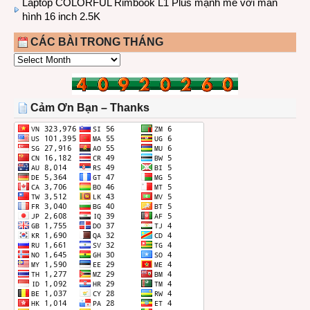
Laptop COLORFUL Rimbook L1 Plus mạnh mẽ với màn
hình 16 inch 2.5K
CÁC BÀI TRONG THÁNG
CÁC
BÀI
TRONG
THÁNG
Cảm Ơn Bạn – Thanks