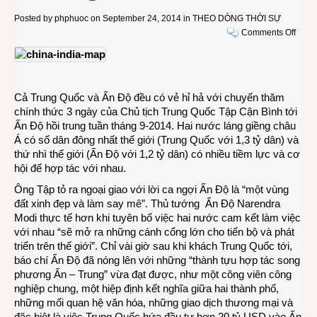
Posted by
phphuoc
on September 24, 2014 in
THEO DÒNG THỜI SỰ
on
Comments Off
Mối
quan
hệ
Ấn
Cả Trung Quốc và Ấn Độ đều có vẻ hỉ hả với chuyến thăm
Độ
chính thức 3 ngày của Chủ tịch Trung Quốc Tập Cận Bình tới
–
Ấn Độ hồi trung tuần tháng 9-2014. Hai nước láng giềng châu
Trun
Á có số dân đông nhất thế giới (Trung Quốc với 1,3 tỷ dân) và
Quốc
thứ nhì thế giới (Ấn Độ với 1,2 tỷ dân) có nhiều tiềm lực và cơ
trong
hội để hợp tác với nhau.
nỗi
quan
Ông Tập tỏ ra ngoại giao với lời ca ngợi Ấn Độ là “một vùng
ngại
đất xinh đẹp và làm say mê”. Thủ tướng Ấn Độ Narendra
Ấn
Modi thực tế hơn khi tuyên bố việc hai nước cam kết làm việc
Độ
với nhau “sẽ mở ra những cánh cổng lớn cho tiến bộ và phát
Dươ
triển trên thế giới”. Chỉ vài giờ sau khi khách Trung Quốc tới,
báo chí Ấn Độ đã nóng lên với những “thành tựu hợp tác song
phương Ấn – Trung” vừa đạt được, như một công viên công
nghiệp chung, một hiệp định kết nghĩa giữa hai thành phố,
những mối quan hệ văn hóa, những giao dịch thương mại và
đặc biệt là việc Trung Quốc hứa đầu tư hơn 20 tỷ USD vào Ấn