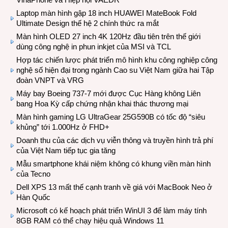
Laptop màn hình gập 18 inch HUAWEI MateBook Fold
Ultimate Design thế hệ 2 chính thức ra mắt
Màn hình OLED 27 inch 4K 120Hz đầu tiên trên thế giới
dùng công nghệ in phun inkjet của MSI và TCL
Hợp tác chiến lược phát triển mô hình khu công nghiệp công
nghệ số hiện đại trong ngành Cao su Việt Nam giữa hai Tập
đoàn VNPT và VRG
Máy bay Boeing 737-7 mới được Cục Hàng không Liên
bang Hoa Kỳ cấp chứng nhận khai thác thương mại
Màn hình gaming LG UltraGear 25G590B có tốc độ “siêu
khủng” tới 1.000Hz ở FHD+
Doanh thu của các dịch vụ viễn thông và truyền hình trả phí
của Việt Nam tiếp tục gia tăng
Mẫu smartphone khái niệm không có khung viền màn hình
của Tecno
Dell XPS 13 mất thế cạnh tranh về giá với MacBook Neo ở
Hàn Quốc
Microsoft có kế hoạch phát triển WinUI 3 để làm máy tính
8GB RAM có thể chạy hiệu quả Windows 11