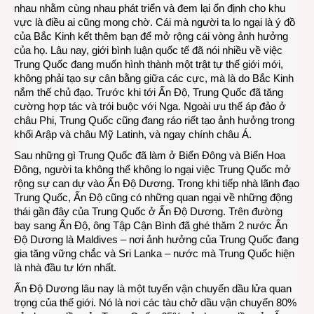
nhau nhằm cùng nhau phát triển và đem lại ổn định cho khu
vực là điều ai cũng mong chờ. Cái mà người ta lo ngại là ý đồ
của Bắc Kinh kết thêm bạn để mở rộng cái vòng ảnh hưởng
của họ. Lâu nay, giới bình luận quốc tế đã nói nhiều về việc
Trung Quốc đang muốn hình thành một trật tự thế giới mới,
không phải tạo sự cân bằng giữa các cực, mà là do Bắc Kinh
nắm thế chủ đạo. Trước khi tới Ấn Độ, Trung Quốc đã tăng
cường hợp tác và trói buộc với Nga. Ngoài ưu thế áp đảo ở
châu Phi, Trung Quốc cũng đang ráo riết tạo ảnh hưởng trong
khối Arập và châu Mỹ Latinh, và ngay chính châu Á.
Sau những gì Trung Quốc đã làm ở Biển Đông và Biển Hoa
Đông, người ta không thể không lo ngại việc Trung Quốc mở
rộng sự can dự vào Ấn Độ Dương. Trong khi tiếp nhà lãnh đạo
Trung Quốc, Ấn Độ cũng có những quan ngại về những động
thái gần đây của Trung Quốc ở Ấn Độ Dương. Trên đường
bay sang Ấn Độ, ông Tập Cận Bình đã ghé thăm 2 nước Ấn
Độ Dương là Maldives – nơi ảnh hưởng của Trung Quốc đang
gia tăng vững chắc và Sri Lanka – nước mà Trung Quốc hiện
là nhà đầu tư lớn nhất.
Ấn Độ Dương lâu nay là một tuyến vận chuyển dầu lửa quan
trọng của thế giới. Nó là nơi các tàu chở dầu vận chuyển 80%