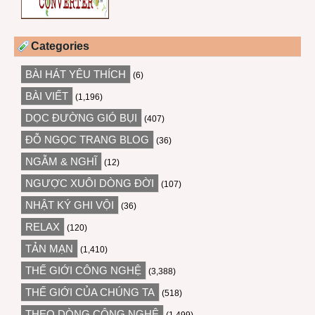
Categories
BÀI HÁT YÊU THÍCH
(6)
BÀI VIẾT
(1,196)
DỌC ĐƯỜNG GIÓ BỤI
(407)
ĐỖ NGỌC TRANG BLOG
(36)
NGẪM & NGHĨ
(12)
NGƯỢC XUÔI DÒNG ĐỜI
(107)
NHẬT KÝ GHI VỘI
(36)
RELAX
(120)
TẢN MẠN
(1,410)
THẾ GIỚI CÔNG NGHỆ
(3,388)
THẾ GIỚI CỦA CHÚNG TA
(518)
THEO DÒNG CÔNG NGHỆ