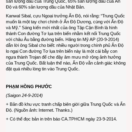
sản lưọng dầu của Trung Quốc, 65% sản lượng dầu của Ấn
Độ và 60% sản lượng dầu của Nhật Bản.
Kanwal Sibal, cựu Ngoại trưởng Ấn Độ, nói rằng: “Trung Quốc
muốn là một tay chơi chính ở Ấn Độ Dương, cùng với Ấn Độ
và Mỹ.” Sáng kiến mới nhất của ông Tập Cận Bình là hình
thành Con đường Tơ lụa trên biển nhằm kết nối Trung Quốc
với châu Âu bằng đường biển. Hãng tin Mỹ AP (20-9-2014)
dẫn lời ông Sibal cho biết: nhiều người trong chính phủ Ấn Độ
lo ngại Con đường Tơ lụa trên biển này là một cái bẫy con
ngựa thành Trojan để che đậy âm mưu mở rộng ảnh hưởng
của Trung Quốc. Bất luận thế nào, Ấn Độ vẫn cảnh giác không
đặt quá nhiều lòng tin vào Trung Quốc.
PHẠM HỒNG PHƯỚC
(Saigon 24-9-2014)
+ Bản đồ khu vực tranh chấp biên giới giữa Trung Quốc và Ấn
Độ. (Nguồn ảnh: Internet. Thanks.)
+ Có thể đọc bản in trên báo CA.TPHCM ngày 23-9-2014.