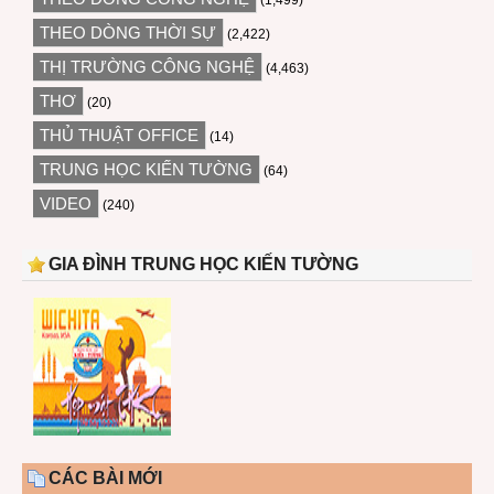
(1,499)
THEO DÒNG THỜI SỰ
(2,422)
THỊ TRƯỜNG CÔNG NGHỆ
(4,463)
THƠ
(20)
THỦ THUẬT OFFICE
(14)
TRUNG HỌC KIẾN TƯỜNG
(64)
VIDEO
(240)
GIA ĐÌNH TRUNG HỌC KIẾN TƯỜNG
CÁC BÀI MỚI