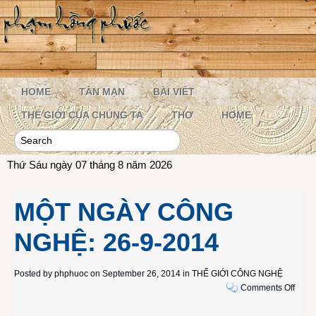
HOME
TẢN MẠN
BÀI VIẾT
THẾ GIỚI CỦA CHÚNG TA
THƠ
HOME
Thứ Sáu ngày 07 tháng 8 năm 2026
MỘT NGÀY CÔNG
NGHỆ: 26-9-2014
Posted by
phphuoc
on September 26, 2014 in
THẾ GIỚI CÔNG NGHỆ
on
Comments Off
MỘT
NGÀ