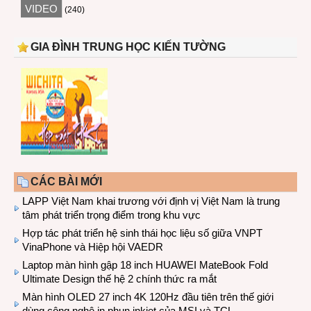
VIDEO
(240)
GIA ĐÌNH TRUNG HỌC KIẾN TƯỜNG
CÁC BÀI MỚI
LAPP Việt Nam khai trương với định vị Việt Nam là trung
tâm phát triển trọng điểm trong khu vực
Hợp tác phát triển hệ sinh thái học liệu số giữa VNPT
VinaPhone và Hiệp hội VAEDR
Laptop màn hình gập 18 inch HUAWEI MateBook Fold
Ultimate Design thế hệ 2 chính thức ra mắt
Màn hình OLED 27 inch 4K 120Hz đầu tiên trên thế giới
dùng công nghệ in phun inkjet của MSI và TCL