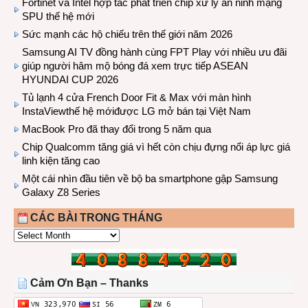
Fortinet và Intel hợp tác phát triển chip xử lý an ninh mạng
SPU thế hệ mới
Sức mạnh các hộ chiếu trên thế giới năm 2026
Samsung AI TV đồng hành cùng FPT Play với nhiều ưu đãi
giúp người hâm mộ bóng đá xem trực tiếp ASEAN
HYUNDAI CUP 2026
Tủ lạnh 4 cửa French Door Fit & Max với màn hình
InstaViewthế hệ mớiđược LG mở bán tại Việt Nam
MacBook Pro đã thay đổi trong 5 năm qua
Chip Qualcomm tăng giá vì hết còn chịu đựng nổi áp lực giá
linh kiện tăng cao
Một cái nhìn đầu tiên về bộ ba smartphone gập Samsung
Galaxy Z8 Series
CÁC BÀI TRONG THÁNG
CÁC
BÀI
TRONG
THÁNG
Cảm Ơn Bạn – Thanks