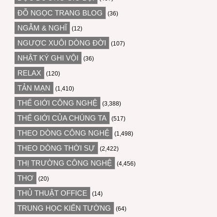
ĐỖ NGỌC TRANG BLOG
(36)
NGẪM & NGHĨ
(12)
NGƯỢC XUÔI DÒNG ĐỜI
(107)
NHẬT KÝ GHI VỘI
(36)
RELAX
(120)
TẢN MẠN
(1,410)
THẾ GIỚI CÔNG NGHỆ
(3,388)
THẾ GIỚI CỦA CHÚNG TA
(517)
THEO DÒNG CÔNG NGHỆ
(1,498)
THEO DÒNG THỜI SỰ
(2,422)
THỊ TRƯỜNG CÔNG NGHỆ
(4,456)
THƠ
(20)
THỦ THUẬT OFFICE
(14)
TRUNG HỌC KIẾN TƯỜNG
(64)