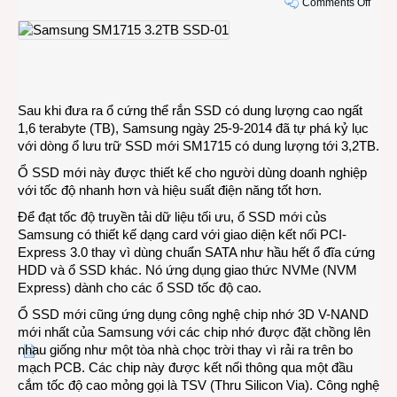
on
Comments Off
Ổ
cứng
thể
rắn
SSD
đã
Sau khi đưa ra ổ cứng thể rắn SSD có dung lượng cao ngất
có
1,6 terabyte (TB), Samsung ngày 25-9-2014 đã tự phá kỷ lục
dung
với dòng ổ lưu trữ SSD mới SM1715 có dung lượng tới 3,2TB.
lượn
Ổ SSD mới này được thiết kế cho người dùng doanh nghiệp
tới
với tốc độ nhanh hơn và hiệu suất điện năng tốt hơn.
3,2T
Để đạt tốc độ truyền tải dữ liệu tối ưu, ổ SSD mới củs
Samsung có thiết kế dạng card với giao diện kết nối PCI-
Express 3.0 thay vì dùng chuẩn SATA như hầu hết ổ đĩa cứng
HDD và ổ SSD khác. Nó ứng dụng giao thức NVMe (NVM
Express) dành cho các ổ SSD tốc độ cao.
Ổ SSD mới cũng ứng dụng công nghệ chip nhớ 3D V-NAND
mới nhất của Samsung với các chip nhớ được đặt chồng lên
nhau giống như một tòa nhà chọc trời thay vì rải ra trên bo
mạch PCB. Các chip này được kết nối thông qua một đầu
cắm tốc độ cao mỏng gọi là TSV (Thru Silicon Via). Công nghệ