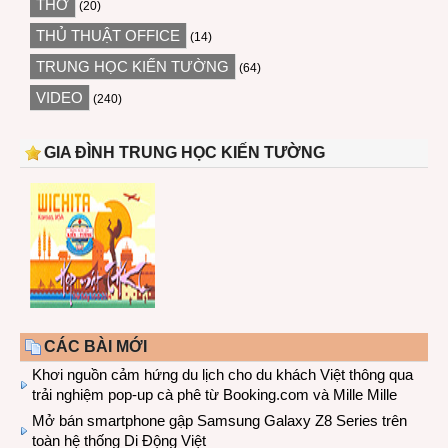
THƠ
(20)
THỦ THUẬT OFFICE
(14)
TRUNG HỌC KIẾN TƯỜNG
(64)
VIDEO
(240)
GIA ĐÌNH TRUNG HỌC KIẾN TƯỜNG
CÁC BÀI MỚI
Khơi nguồn cảm hứng du lịch cho du khách Việt thông qua
trải nghiệm pop-up cà phê từ Booking.com và Mille Mille
Mở bán smartphone gập Samsung Galaxy Z8 Series trên
toàn hệ thống Di Động Việt