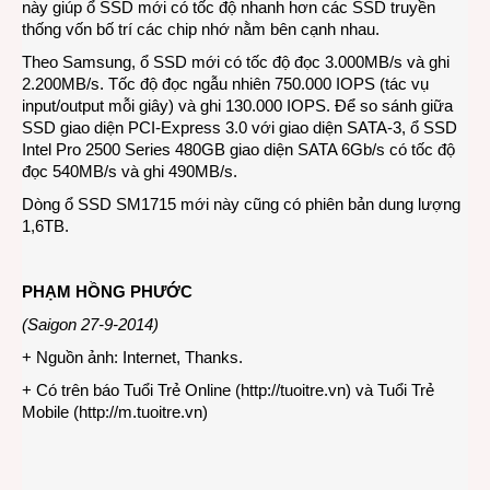
này giúp ổ SSD mới có tốc độ nhanh hơn các SSD truyền
thống vốn bố trí các chip nhớ nằm bên cạnh nhau.
Theo Samsung, ổ SSD mới có tốc độ đọc 3.000MB/s và ghi
2.200MB/s. Tốc độ đọc ngẫu nhiên 750.000 IOPS (tác vụ
input/output mỗi giây) và ghi 130.000 IOPS. Để so sánh giữa
SSD giao diện PCI-Express 3.0 với giao diện SATA-3, ổ SSD
Intel Pro 2500 Series 480GB giao diện SATA 6Gb/s có tốc độ
đọc 540MB/s và ghi 490MB/s.
Dòng ổ SSD SM1715 mới này cũng có phiên bản dung lượng
1,6TB.
PHẠM HỒNG PHƯỚC
(Saigon 27-9-2014)
+ Nguồn ảnh: Internet, Thanks.
+ Có trên báo Tuổi Trẻ Online (
http://tuoitre.vn
) và Tuổi Trẻ
Mobile (
http://m.tuoitre.vn
)