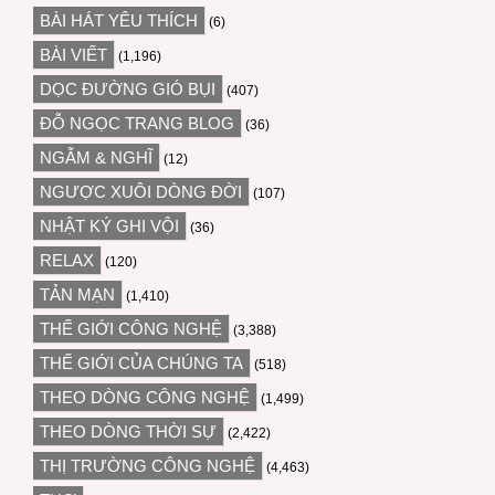
BÀI HÁT YÊU THÍCH
(6)
BÀI VIẾT
(1,196)
DỌC ĐƯỜNG GIÓ BỤI
(407)
ĐỖ NGỌC TRANG BLOG
(36)
NGẪM & NGHĨ
(12)
NGƯỢC XUÔI DÒNG ĐỜI
(107)
NHẬT KÝ GHI VỘI
(36)
RELAX
(120)
TẢN MẠN
(1,410)
THẾ GIỚI CÔNG NGHỆ
(3,388)
THẾ GIỚI CỦA CHÚNG TA
(518)
THEO DÒNG CÔNG NGHỆ
(1,499)
THEO DÒNG THỜI SỰ
(2,422)
THỊ TRƯỜNG CÔNG NGHỆ
(4,463)