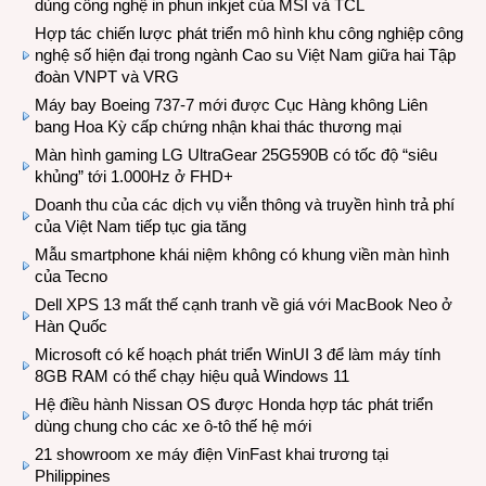
dùng công nghệ in phun inkjet của MSI và TCL
Hợp tác chiến lược phát triển mô hình khu công nghiệp công
nghệ số hiện đại trong ngành Cao su Việt Nam giữa hai Tập
đoàn VNPT và VRG
Máy bay Boeing 737-7 mới được Cục Hàng không Liên
bang Hoa Kỳ cấp chứng nhận khai thác thương mại
Màn hình gaming LG UltraGear 25G590B có tốc độ “siêu
khủng” tới 1.000Hz ở FHD+
Doanh thu của các dịch vụ viễn thông và truyền hình trả phí
của Việt Nam tiếp tục gia tăng
Mẫu smartphone khái niệm không có khung viền màn hình
của Tecno
Dell XPS 13 mất thế cạnh tranh về giá với MacBook Neo ở
Hàn Quốc
Microsoft có kế hoạch phát triển WinUI 3 để làm máy tính
8GB RAM có thể chạy hiệu quả Windows 11
Hệ điều hành Nissan OS được Honda hợp tác phát triển
dùng chung cho các xe ô-tô thế hệ mới
21 showroom xe máy điện VinFast khai trương tại
Philippines