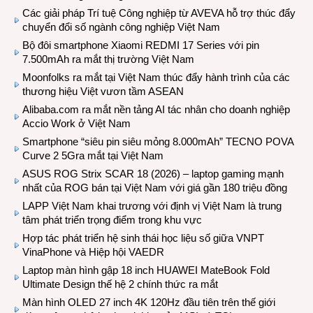
Các giải pháp Trí tuệ Công nghiệp từ AVEVA hỗ trợ thúc đẩy
chuyển đổi số ngành công nghiệp Việt Nam
Bộ đôi smartphone Xiaomi REDMI 17 Series với pin
7.500mAh ra mắt thị trường Việt Nam
Moonfolks ra mắt tại Việt Nam thúc đẩy hành trình của các
thương hiệu Việt vươn tầm ASEAN
Alibaba.com ra mắt nền tảng AI tác nhân cho doanh nghiệp
Accio Work ở Việt Nam
Smartphone “siêu pin siêu mỏng 8.000mAh” TECNO POVA
Curve 2 5Gra mắt tại Việt Nam
ASUS ROG Strix SCAR 18 (2026) – laptop gaming mạnh
nhất của ROG bán tại Việt Nam với giá gần 180 triệu đồng
LAPP Việt Nam khai trương với định vị Việt Nam là trung
tâm phát triển trọng điểm trong khu vực
Hợp tác phát triển hệ sinh thái học liệu số giữa VNPT
VinaPhone và Hiệp hội VAEDR
Laptop màn hình gập 18 inch HUAWEI MateBook Fold
Ultimate Design thế hệ 2 chính thức ra mắt
Màn hình OLED 27 inch 4K 120Hz đầu tiên trên thế giới