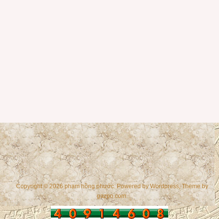
Copyright © 2026 phạm hồng phước. Powered by
Wordpress
, Theme by
gazpo.com
.