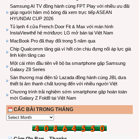
Samsung AI TV đồng hành cùng FPT Play với nhiều ưu đãi
giúp người hâm mộ bóng đá xem trực tiếp ASEAN
HYUNDAI CUP 2026
Tủ lạnh 4 cửa French Door Fit & Max với màn hình
InstaViewthế hệ mớiđược LG mở bán tại Việt Nam
MacBook Pro đã thay đổi trong 5 năm qua
Chip Qualcomm tăng giá vì hết còn chịu đựng nổi áp lực giá
linh kiện tăng cao
Một cái nhìn đầu tiên về bộ ba smartphone gập Samsung
Galaxy Z8 Series
Sàn thương mại điện tử Lazada đồng hành cùng JBL dưa
thiết bị âm thanh chất lượng đến với nhiều người Việt
Chương trình trải nghiệm sớm smartphone gập hoàn toàn
mới Galaxy Z Fold8 tại Việt Nam
CÁC BÀI TRONG THÁNG
CÁC
BÀI
TRONG
THÁNG
Cảm Ơn Bạn – Thanks