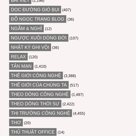
BÀI VIẾT
(1,196)
DỌC ĐƯỜNG GIÓ BỤI
(407)
ĐỖ NGỌC TRANG BLOG
(36)
NGẪM & NGHĨ
(12)
NGƯỢC XUÔI DÒNG ĐỜI
(107)
NHẬT KÝ GHI VỘI
(36)
RELAX
(120)
TẢN MẠN
(1,410)
THẾ GIỚI CÔNG NGHỆ
(3,388)
THẾ GIỚI CỦA CHÚNG TA
(517)
THEO DÒNG CÔNG NGHỆ
(1,497)
THEO DÒNG THỜI SỰ
(2,422)
THỊ TRƯỜNG CÔNG NGHỆ
(4,455)
THƠ
(20)
THỦ THUẬT OFFICE
(14)