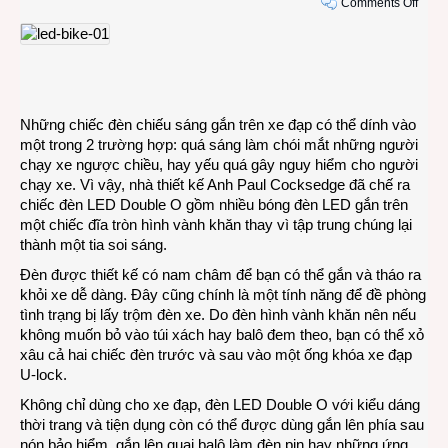
on
Comments Off
Đèn
LED
bảo
vệ
an
toàn
Những chiếc đèn chiếu sáng gắn trên xe đạp có thể dính vào
cho
một trong 2 trường hợp: quá sáng làm chói mắt những người
ngườ
chạy xe ngược chiều, hay yếu quá gây nguy hiểm cho người
đi
chạy xe. Vì vậy, nhà thiết kế Anh Paul Cocksedge đã chế ra
xe
chiếc đèn LED Double O gồm nhiều bóng đèn LED gắn trên
đạp
một chiếc đĩa tròn hình vành khăn thay vì tập trung chúng lại
thành một tia soi sáng.
Đèn được thiết kế có nam châm để bạn có thể gắn và tháo ra
khỏi xe dễ dàng. Đây cũng chính là một tính năng để đề phòng
tình trạng bị lấy trộm đèn xe. Do đèn hình vành khăn nên nếu
không muốn bỏ vào túi xách hay balô đem theo, bạn có thể xỏ
xâu cả hai chiếc đèn trước và sau vào một ống khóa xe đạp
U-lock.
Không chỉ dùng cho xe đạp, đèn LED Double O với kiểu dáng
thời trang và tiện dụng còn có thể được dùng gắn lên phía sau
nón bảo hiểm, gắn lên quai balô làm đèn pin hay những ứng