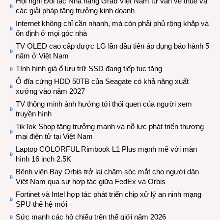
Hội nghị Đối tác Nhà hàng Grab Việt Nam tư vấn về thuế và
các giải pháp tăng trưởng kinh doanh
Internet không chỉ cần nhanh, mà còn phải phủ rộng khắp và
ổn định ở mọi góc nhà
TV OLED cao cấp được LG lần đầu tiên áp dụng bảo hành 5
năm ở Việt Nam
Tình hình giá ổ lưu trữ SSD đang tiếp tục tăng
Ổ đĩa cứng HDD 50TB của Seagate có khả năng xuất
xưởng vào năm 2027
TV thông minh ảnh hưởng tới thói quen của người xem
truyền hình
TikTok Shop tăng trưởng mạnh và nỗ lực phát triển thương
mại điện tử tại Việt Nam
Laptop COLORFUL Rimbook L1 Plus mạnh mẽ với màn
hình 16 inch 2.5K
Bệnh viện Bay Orbis trở lại chăm sóc mắt cho người dân
Việt Nam qua sự hợp tác giữa FedEx và Orbis
Fortinet và Intel hợp tác phát triển chip xử lý an ninh mạng
SPU thế hệ mới
Sức mạnh các hộ chiếu trên thế giới năm 2026