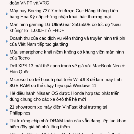
đoàn VNPT và VRG
Máy bay Boeing 737-7 mới được Cục Hàng không Liên
bang Hoa Kỳ cấp chứng nhận khai thác thương mại
Màn hình gaming LG UltraGear 25G590B có tốc độ “siêu
khủng” tới 1.000Hz ở FHD+
Doanh thu của các dịch vụ viễn thông và truyền hình trả phí
của Việt Nam tiếp tục gia tăng
Mẫu smartphone khái niệm không có khung viền màn hình
của Tecno
Dell XPS 13 mất thế cạnh tranh về giá với MacBook Neo ở
Hàn Quốc
Microsoft có kế hoạch phát triển WinUI 3 để làm máy tính
8GB RAM có thể chạy hiệu quả Windows 11
Hệ điều hành Nissan OS được Honda hợp tác phát triển
dùng chung cho các xe ô-tô thế hệ mới
21 showroom xe máy điện VinFast khai trương tại
Philippines
Thị trường chip nhớ DRAM toàn cầu vẫn đang tiếp tục khan
hiếm đẩy giá bộ nhớ tăng thêm