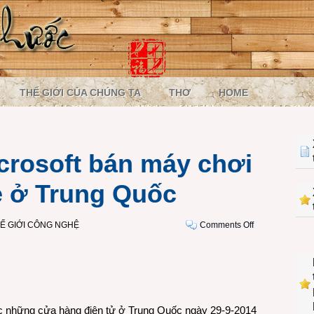
THẾ GIỚI CỦA CHÚNG TA
THƠ
HOME
icrosoft bán máy chơi
 ở Trung Quốc
on
Ế GIỚI CÔNG NGHỆ
Comments Off
Lần
đầu
tiên
Microsoft
bán
máy
c những cửa hàng điện tử ở Trung Quốc ngày 29-9-2014