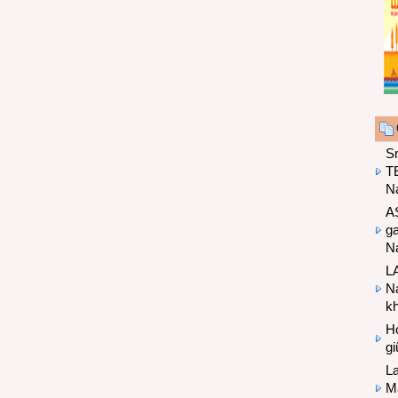
S
T
N
A
g
Na
LA
Na
k
Hợ
g
L
Ma