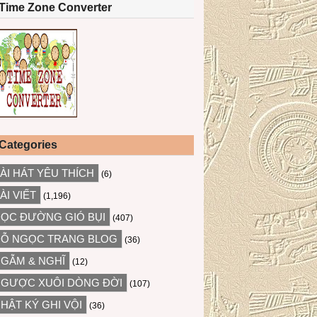
Time Zone Converter
Categories
ÀI HÁT YÊU THÍCH
(6)
ÀI VIẾT
(1,196)
ỌC ĐƯỜNG GIÓ BỤI
(407)
Ỗ NGỌC TRANG BLOG
(36)
GẪM & NGHĨ
(12)
GƯỢC XUÔI DÒNG ĐỜI
(107)
HẬT KÝ GHI VỘI
(36)