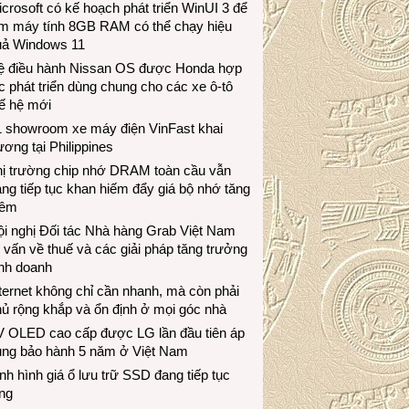
crosoft có kế hoạch phát triển WinUI 3 để
àm máy tính 8GB RAM có thể chạy hiệu
uả Windows 11
ệ điều hành Nissan OS được Honda hợp
c phát triển dùng chung cho các xe ô-tô
ế hệ mới
1 showroom xe máy điện VinFast khai
ương tại Philippines
hị trường chip nhớ DRAM toàn cầu vẫn
ng tiếp tục khan hiếm đẩy giá bộ nhớ tăng
hêm
i nghị Đối tác Nhà hàng Grab Việt Nam
 vấn về thuế và các giải pháp tăng trưởng
inh doanh
ternet không chỉ cần nhanh, mà còn phải
ủ rộng khắp và ổn định ở mọi góc nhà
V OLED cao cấp được LG lần đầu tiên áp
ụng bảo hành 5 năm ở Việt Nam
nh hình giá ổ lưu trữ SSD đang tiếp tục
ng