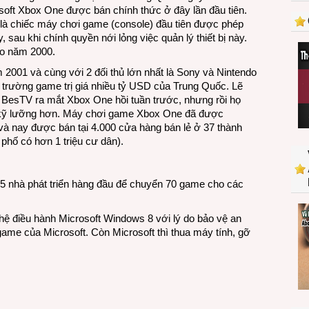
chơi
ft Xbox One được bán chính thức ở đây lần đầu tiên.
game
 là chiếc máy chơi game (console) đầu tiên được phép
Xbox
sau khi chính quyền nới lỏng việc quản lý thiết bị này.
One
o năm 2000.
ở
 2001 và cùng với 2 đối thủ lớn nhất là Sony và Nintendo
Trung
 trường game trị giá nhiều tỷ USD của Trung Quốc. Lẽ
Quốc
c BesTV ra mắt Xbox One hồi tuần trước, nhưng rồi họ
bị kỹ lưỡng hơn. Máy chơi game Xbox One đã được
và nay được bán tại 4.000 cửa hàng bán lẻ ở 37 thành
phố có hơn 1 triệu cư dân).
 25 nhà phát triển hàng đầu để chuyển 70 game cho các
ệ điều hành Microsoft Windows 8 với lý do bảo vệ an
ame của Microsoft. Còn Microsoft thì thua máy tính, gỡ