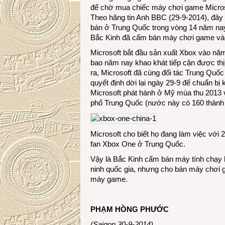
để chờ mua chiếc máy chơi game Microso
Theo hãng tin Anh BBC (29-9-2014), đây
bán ở Trung Quốc trong vòng 14 năm nay, 
Bắc Kinh đã cấm bán máy chơi game và
Microsoft bắt đầu sản xuất Xbox vào năm
bao năm nay khao khát tiếp cận được thị
ra, Microsoft đã cùng đối tác Trung Quố
quyết định dời lại ngày 29-9 để chuẩn 
Microsoft phát hành ở Mỹ mùa thu 2013 
phố Trung Quốc (nước này có 160 thành 
Microsoft cho biết họ đang làm việc với
fan Xbox One ở Trung Quốc.
Vậy là Bắc Kinh cấm bán máy tính chạy h
ninh quốc gia, nhưng cho bán máy chơi g
máy game.
PHẠM HỒNG PHƯỚC
(Saigon 30-9-2014)