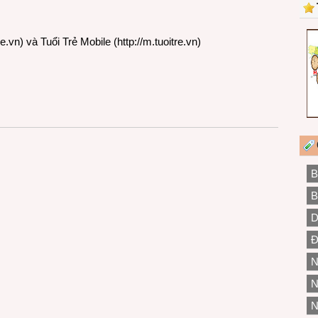
re.vn
) và Tuổi Trẻ Mobile (
http://m.tuoitre.vn
)
B
B
D
Đ
N
N
N