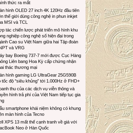
ính thức ra mắt
àn hình OLED 27 inch 4K 120Hz đầu tiên
ên thế giới dùng công nghệ in phun inkjet
ủa MSI và TCL
p tác chiến lược phát triển mô hình khu
ng nghiệp công nghệ số hiện đại trong
gành Cao su Việt Nam giữa hai Tập đoàn
NPT và VRG
áy bay Boeing 737-7 mới được Cục Hàng
hông Liên bang Hoa Kỳ cấp chứng nhận
ai thác thương mại
àn hình gaming LG UltraGear 25G590B
 tốc độ “siêu khủng” tới 1.000Hz ở FHD+
anh thu của các dịch vụ viễn thông và
uyền hình trả phí của Việt Nam tiếp tục gia
ng
ẫu smartphone khái niệm không có khung
iền màn hình của Tecno
ll XPS 13 mất thế cạnh tranh về giá với
acBook Neo ở Hàn Quốc