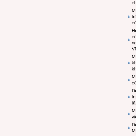
ch
M
tr
c
Hợ
cô
n
V
M
k
kh
M
có
Do
tr
tă
M
v
De
M