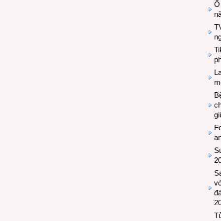
Ổ
n
TV
n
T
ph
L
mẽ
Bệ
c
g
Fo
a
Sứ
2
S
vớ
đ
2
Tủ