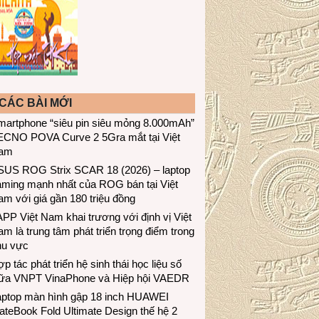
CÁC BÀI MỚI
martphone “siêu pin siêu mỏng 8.000mAh”
ECNO POVA Curve 2 5Gra mắt tại Việt
am
SUS ROG Strix SCAR 18 (2026) – laptop
aming mạnh nhất của ROG bán tại Việt
m với giá gần 180 triệu đồng
PP Việt Nam khai trương với định vị Việt
m là trung tâm phát triển trọng điểm trong
hu vực
p tác phát triển hệ sinh thái học liệu số
iữa VNPT VinaPhone và Hiệp hội VAEDR
aptop màn hình gập 18 inch HUAWEI
teBook Fold Ultimate Design thế hệ 2