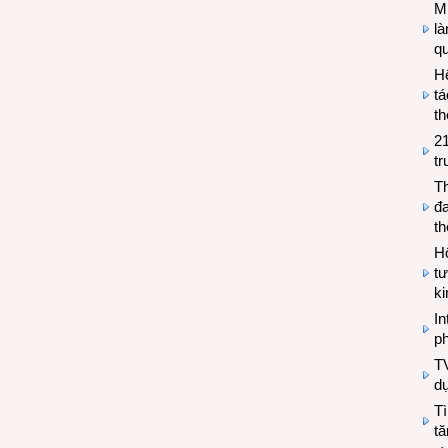
Mi
l
q
H
tá
th
2
tr
T
đa
t
Hộ
tư
k
In
ph
T
d
Tì
tă