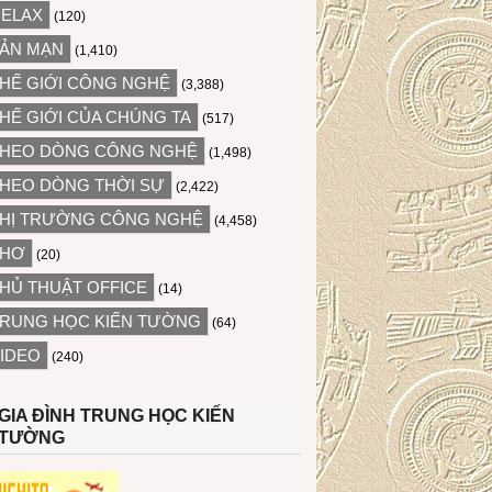
ELAX
(120)
ẢN MẠN
(1,410)
HẾ GIỚI CÔNG NGHỆ
(3,388)
HẾ GIỚI CỦA CHÚNG TA
(517)
HEO DÒNG CÔNG NGHỆ
(1,498)
HEO DÒNG THỜI SỰ
(2,422)
HỊ TRƯỜNG CÔNG NGHỆ
(4,458)
THƠ
(20)
HỦ THUẬT OFFICE
(14)
RUNG HỌC KIẾN TƯỜNG
(64)
IDEO
(240)
GIA ĐÌNH TRUNG HỌC KIẾN
TƯỜNG