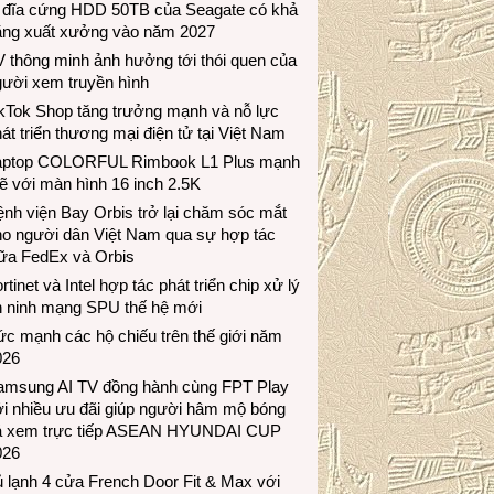
 đĩa cứng HDD 50TB của Seagate có khả
ăng xuất xưởng vào năm 2027
 thông minh ảnh hưởng tới thói quen của
gười xem truyền hình
ikTok Shop tăng trưởng mạnh và nỗ lực
át triển thương mại điện tử tại Việt Nam
aptop COLORFUL Rimbook L1 Plus mạnh
 với màn hình 16 inch 2.5K
nh viện Bay Orbis trở lại chăm sóc mắt
ho người dân Việt Nam qua sự hợp tác
iữa FedEx và Orbis
rtinet và Intel hợp tác phát triển chip xử lý
n ninh mạng SPU thế hệ mới
c mạnh các hộ chiếu trên thế giới năm
026
amsung AI TV đồng hành cùng FPT Play
i nhiều ưu đãi giúp người hâm mộ bóng
á xem trực tiếp ASEAN HYUNDAI CUP
026
 lạnh 4 cửa French Door Fit & Max với