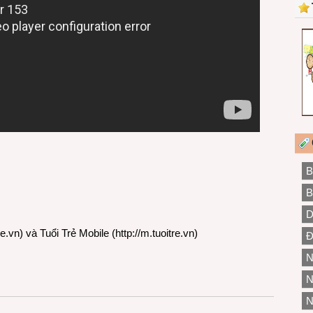
B
B
D
re.vn
) và Tuổi Trẻ Mobile (
http://m.tuoitre.vn
)
Đ
N
N
N