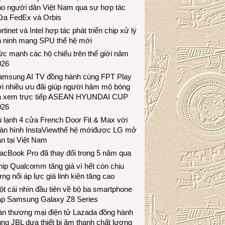
ho người dân Việt Nam qua sự hợp tác
iữa FedEx và Orbis
rtinet và Intel hợp tác phát triển chip xử lý
n ninh mạng SPU thế hệ mới
c mạnh các hộ chiếu trên thế giới năm
026
amsung AI TV đồng hành cùng FPT Play
i nhiều ưu đãi giúp người hâm mộ bóng
á xem trực tiếp ASEAN HYUNDAI CUP
026
 lạnh 4 cửa French Door Fit & Max với
àn hình InstaViewthế hệ mớiđược LG mở
n tại Việt Nam
acBook Pro đã thay đổi trong 5 năm qua
ip Qualcomm tăng giá vì hết còn chịu
ng nổi áp lực giá linh kiện tăng cao
t cái nhìn đầu tiên về bộ ba smartphone
ập Samsung Galaxy Z8 Series
àn thương mại điện tử Lazada đồng hành
ng JBL dưa thiết bị âm thanh chất lượng