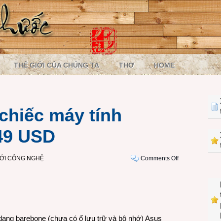
THẾ GIỚI CỦA CHÚNG TA
THƠ
HOME
chiếc máy tính
49 USD
on
IỚI CÔNG NGHỆ
Comments Off
Asus
VivoMini,
chiếc
máy
tính
barebone
dạng barebone (chưa có ổ lưu trữ và bộ nhớ) Asus