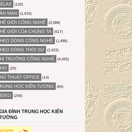
ELAX
(120)
ẢN MẠN
(1,410)
HẾ GIỚI CÔNG NGHỆ
(3,388)
HẾ GIỚI CỦA CHÚNG TA
(517)
HEO DÒNG CÔNG NGHỆ
(1,498)
HEO DÒNG THỜI SỰ
(2,422)
HỊ TRƯỜNG CÔNG NGHỆ
(4,455)
THƠ
(20)
HỦ THUẬT OFFICE
(14)
RUNG HỌC KIẾN TƯỜNG
(64)
IDEO
(240)
GIA ĐÌNH TRUNG HỌC KIẾN
TƯỜNG