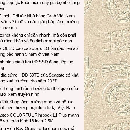
ng tiếp tục khan hiếm đẩy giá bộ nhớ tăng
hêm
i nghị Đối tác Nhà hàng Grab Việt Nam
 vấn về thuế và các giải pháp tăng trưởng
inh doanh
ternet không chỉ cần nhanh, mà còn phải
ủ rộng khắp và ổn định ở mọi góc nhà
V OLED cao cấp được LG lần đầu tiên áp
ụng bảo hành 5 năm ở Việt Nam
nh hình giá ổ lưu trữ SSD đang tiếp tục
ng
 đĩa cứng HDD 50TB của Seagate có khả
ăng xuất xưởng vào năm 2027
 thông minh ảnh hưởng tới thói quen của
gười xem truyền hình
ikTok Shop tăng trưởng mạnh và nỗ lực
át triển thương mại điện tử tại Việt Nam
aptop COLORFUL Rimbook L1 Plus mạnh
 với màn hình 16 inch 2.5K
nh viện Bay Orbis trở lại chăm sóc mắt