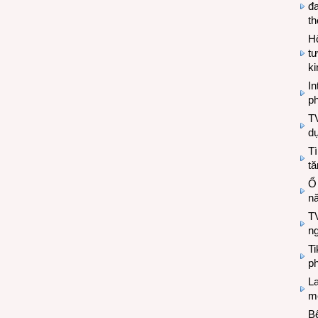
đa
t
Hộ
tư
k
In
ph
T
d
Tì
tă
Ổ
n
TV
n
T
ph
L
mẽ
Bệ