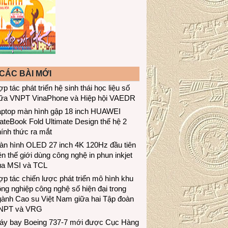
CÁC BÀI MỚI
p tác phát triển hệ sinh thái học liệu số
iữa VNPT VinaPhone và Hiệp hội VAEDR
aptop màn hình gập 18 inch HUAWEI
teBook Fold Ultimate Design thế hệ 2
ính thức ra mắt
àn hình OLED 27 inch 4K 120Hz đầu tiên
ên thế giới dùng công nghệ in phun inkjet
ủa MSI và TCL
p tác chiến lược phát triển mô hình khu
ng nghiệp công nghệ số hiện đại trong
gành Cao su Việt Nam giữa hai Tập đoàn
NPT và VRG
áy bay Boeing 737-7 mới được Cục Hàng