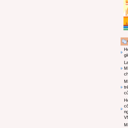
Hợ
g
L
Ma
ch
M
tr
c
Hợ
cô
n
V
M