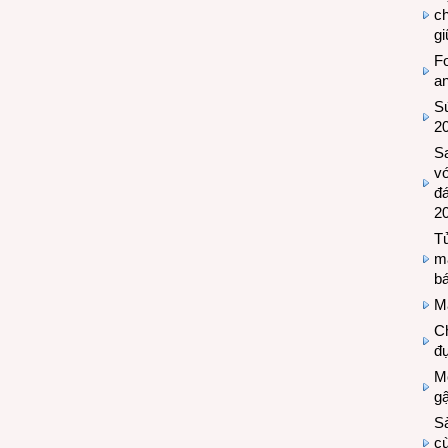
c
g
Fo
a
Sứ
2
S
vớ
đ
2
Tủ
m
bá
M
Ch
đự
Mộ
g
S
cù