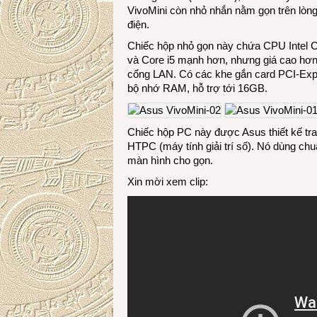
VivoMini còn nhỏ nhắn nằm gọn trên lòng
điện.
Chiếc hộp nhỏ gọn này chứa CPU Intel C
và Core i5 mạnh hơn, nhưng giá cao hơn
cổng LAN. Có các khe gắn card PCI-Ex
bộ nhớ RAM, hỗ trợ tới 16GB.
Chiếc hộp PC này được Asus thiết kế tr
HTPC (máy tính giải trí số). Nó dùng c
màn hình cho gọn.
Xin mời xem clip: