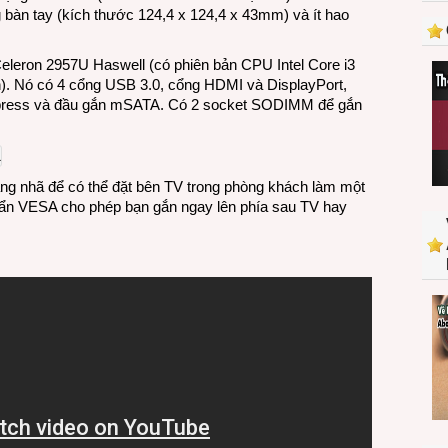
giá
 bàn tay (kích thước 124,4 x 124,4 x 43mm) và ít hao
149
USD
eleron 2957U Haswell (có phiên bản CPU Intel Core i3
). Nó có 4 cổng USB 3.0, cổng HDMI và DisplayPort,
press và đầu gắn mSATA. Có 2 socket SODIMM để gắn
ang nhã để có thể đặt bên TV trong phòng khách làm một
huẩn VESA cho phép bạn gắn ngay lên phía sau TV hay