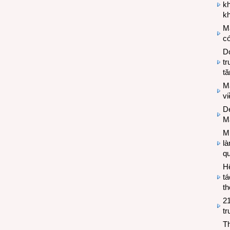
k
kh
M
có
Do
tr
tă
M
v
De
M
Mi
l
q
H
tá
th
2
tr
T