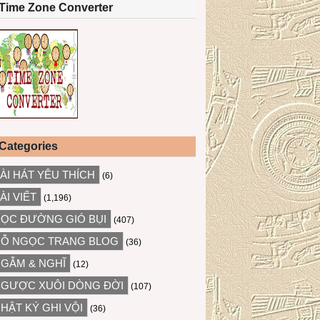
Time Zone Converter
Categories
ÀI HÁT YÊU THÍCH
(6)
ÀI VIẾT
(1,196)
ỌC ĐƯỜNG GIÓ BỤI
(407)
Ỗ NGỌC TRANG BLOG
(36)
GẪM & NGHĨ
(12)
GƯỢC XUÔI DÒNG ĐỜI
(107)
HẬT KÝ GHI VỘI
(36)