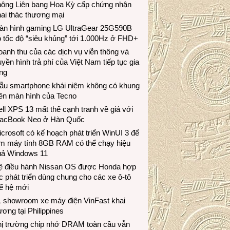
hông Liên bang Hoa Kỳ cấp chứng nhận
ai thác thương mại
àn hình gaming LG UltraGear 25G590B
 tốc độ “siêu khủng” tới 1.000Hz ở FHD+
anh thu của các dịch vụ viễn thông và
uyền hình trả phí của Việt Nam tiếp tục gia
ng
ẫu smartphone khái niệm không có khung
iền màn hình của Tecno
ll XPS 13 mất thế cạnh tranh về giá với
acBook Neo ở Hàn Quốc
crosoft có kế hoạch phát triển WinUI 3 để
àm máy tính 8GB RAM có thể chạy hiệu
uả Windows 11
ệ điều hành Nissan OS được Honda hợp
c phát triển dùng chung cho các xe ô-tô
ế hệ mới
1 showroom xe máy điện VinFast khai
ương tại Philippines
hị trường chip nhớ DRAM toàn cầu vẫn