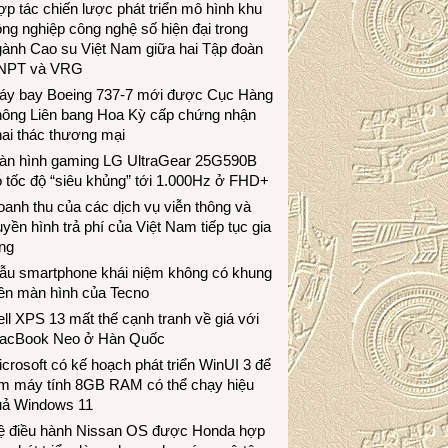
p tác chiến lược phát triển mô hình khu
ng nghiệp công nghệ số hiện đại trong
gành Cao su Việt Nam giữa hai Tập đoàn
NPT và VRG
áy bay Boeing 737-7 mới được Cục Hàng
hông Liên bang Hoa Kỳ cấp chứng nhận
ai thác thương mại
àn hình gaming LG UltraGear 25G590B
 tốc độ “siêu khủng” tới 1.000Hz ở FHD+
anh thu của các dịch vụ viễn thông và
uyền hình trả phí của Việt Nam tiếp tục gia
ng
ẫu smartphone khái niệm không có khung
iền màn hình của Tecno
ll XPS 13 mất thế cạnh tranh về giá với
acBook Neo ở Hàn Quốc
crosoft có kế hoạch phát triển WinUI 3 để
àm máy tính 8GB RAM có thể chạy hiệu
uả Windows 11
ệ điều hành Nissan OS được Honda hợp