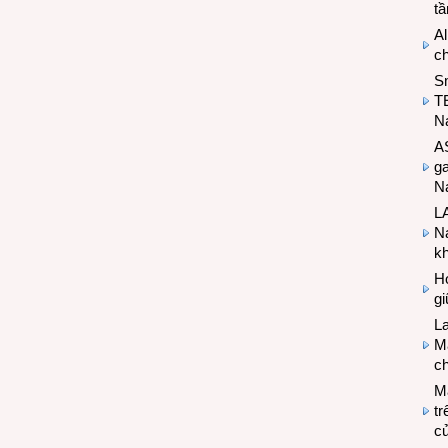
t
Al
c
S
T
N
A
g
Na
LA
Na
k
Hợ
g
L
Ma
ch
M
tr
c