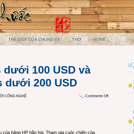
THẾ GIỚI CỦA CHÚNG TA
THƠ
HOME
 dưới 100 USD và
s dưới 200 USD
on
IỚI CÔNG NGHỆ
Comments Off
Tablet
Windows
dưới
100
USD
và
 của hãng HP hẳn hòi. Tham gia cuộc chiến của