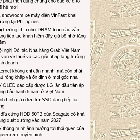
c phát triển dùng chung cho các xe ô-tô
ế hệ mới
1 showroom xe máy điện VinFast khai
ương tại Philippines
hị trường chip nhớ DRAM toàn cầu vẫn
ng tiếp tục khan hiếm đẩy giá bộ nhớ tăng
hêm
i nghị Đối tác Nhà hàng Grab Việt Nam
 vấn về thuế và các giải pháp tăng trưởng
inh doanh
ternet không chỉ cần nhanh, mà còn phải
ủ rộng khắp và ổn định ở mọi góc nhà
V OLED cao cấp được LG lần đầu tiên áp
ụng bảo hành 5 năm ở Việt Nam
nh hình giá ổ lưu trữ SSD đang tiếp tục
ng
 đĩa cứng HDD 50TB của Seagate có khả
ăng xuất xưởng vào năm 2027
 thông minh ảnh hưởng tới thói quen của
gười xem truyền hình