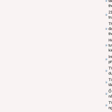
tá
th
2
tr
T
đa
t
Hộ
tư
k
In
ph
T
d
Tì
tă
Ổ
n
TV
n