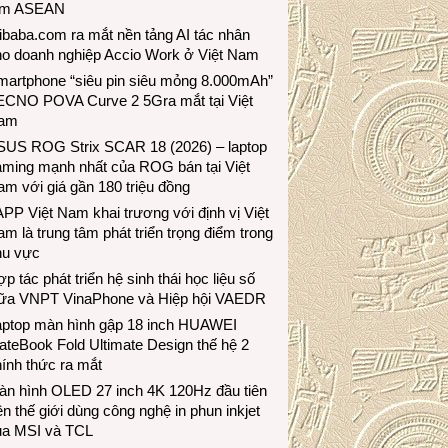
ầm ASEAN
ibaba.com ra mắt nền tảng AI tác nhân
ho doanh nghiệp Accio Work ở Việt Nam
martphone “siêu pin siêu mỏng 8.000mAh”
ECNO POVA Curve 2 5Gra mắt tại Việt
am
SUS ROG Strix SCAR 18 (2026) – laptop
aming mạnh nhất của ROG bán tại Việt
m với giá gần 180 triệu đồng
PP Việt Nam khai trương với định vị Việt
m là trung tâm phát triển trọng điểm trong
hu vực
p tác phát triển hệ sinh thái học liệu số
iữa VNPT VinaPhone và Hiệp hội VAEDR
aptop màn hình gập 18 inch HUAWEI
teBook Fold Ultimate Design thế hệ 2
ính thức ra mắt
àn hình OLED 27 inch 4K 120Hz đầu tiên
ên thế giới dùng công nghệ in phun inkjet
ủa MSI và TCL