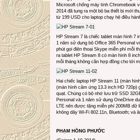
Microsoft chống máy tính Chromebook và 
2014 đã tung ra một bộ ba thiết bị mới t
từ 199 USD cho laptop chạy hệ điều hàn
HP Stream 7 là chiếc tablet màn hình 7 
1 năm sử dụng bộ Office 365 Personal v
phút gọi điện thoại Skype miễn phí mỗi t
ra tablet HP Stream 8 có màn hình 8 in
mỗi tháng không cần hợp đồng cho tới mã
Hai chiếc laptop HP Stream 11 (màn hìn
(màn hình cảm ứng 13.3 inch HD 720p) g
quạt. Chúng có bộ nhớ lưu trữ SSD 32G
Personal và 1 năm sử dụng OneDrive dun
LTE nên được tặng miễn phí 200MB dữ liệ
không dây Wi-Fi 802.11n, Bluetooth; và
PHẠM HỒNG PHƯỚC