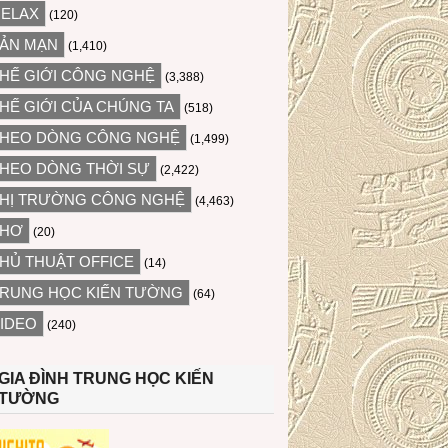
ELAX
(120)
ẢN MẠN
(1,410)
HẾ GIỚI CÔNG NGHỆ
(3,388)
HẾ GIỚI CỦA CHÚNG TA
(518)
HEO DÒNG CÔNG NGHỆ
(1,499)
HEO DÒNG THỜI SỰ
(2,422)
HỊ TRƯỜNG CÔNG NGHỆ
(4,463)
THƠ
(20)
HỦ THUẬT OFFICE
(14)
RUNG HỌC KIẾN TƯỜNG
(64)
IDEO
(240)
GIA ĐÌNH TRUNG HỌC KIẾN
TƯỜNG