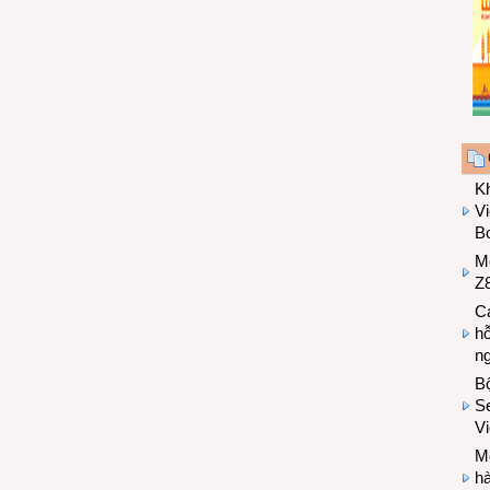
K
Vi
Bo
M
Z8
Cá
hỗ
n
B
Se
V
Mo
hà