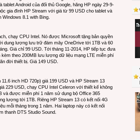
laptop
tablet Android của đối thủ Google, hãng HP ngày 29-9-
Windows
huộc gia đình HP Stream với giá từ 99 USD cho tablet và
dưới
h Windows 8.1 with Bing.
200
USD
inch, chạy CPU Intel. Nó được Microsoft tặng bản quyền
ới dung lượng lưu trữ đám mây OneDrive tới 1TB và 60
háng. Giá chỉ 99 USD. Tới tháng 11-2014, HP tiếp tục đưa
ch kèm theo 200MB lưu lượng dữ liệu mạng LTE miễn phí
n đời thiết bị. Giá 149 USD.
h 11.6 inch HD 720p) giá 199 USD và HP Stream 13
iá 229 USD, chạy CPU Intel Celeron với thiết kế không
B và được miễn phí 1 năm sử dụng bộ Office 365
g lượng tới 1TB. Riêng HP Stream 13 có kết nối 4G
u mỗi tháng trong 1 năm. Hai laptop này có kết nối
 âm thanh DTS Studio Sound.