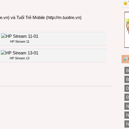
re.vn
) và Tuổi Trẻ Mobile (
http://m.tuoitre.vn
)
HP Stream 11
HP Stream 13
B
B
D
Đ
N
N
N