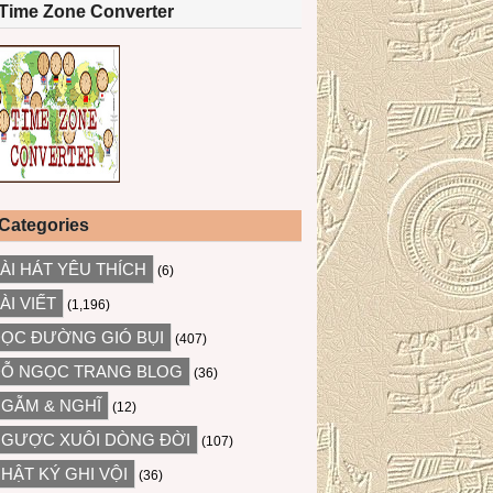
Time Zone Converter
Categories
ÀI HÁT YÊU THÍCH
(6)
ÀI VIẾT
(1,196)
ỌC ĐƯỜNG GIÓ BỤI
(407)
Ỗ NGỌC TRANG BLOG
(36)
GẪM & NGHĨ
(12)
GƯỢC XUÔI DÒNG ĐỜI
(107)
HẬT KÝ GHI VỘI
(36)