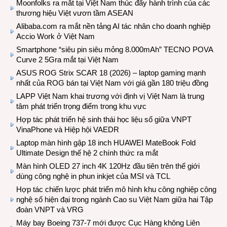
Moonfolks ra mắt tại Việt Nam thúc đẩy hành trình của các
thương hiệu Việt vươn tầm ASEAN
Alibaba.com ra mắt nền tảng AI tác nhân cho doanh nghiệp
Accio Work ở Việt Nam
Smartphone “siêu pin siêu mỏng 8.000mAh” TECNO POVA
Curve 2 5Gra mắt tại Việt Nam
ASUS ROG Strix SCAR 18 (2026) – laptop gaming mạnh
nhất của ROG bán tại Việt Nam với giá gần 180 triệu đồng
LAPP Việt Nam khai trương với định vị Việt Nam là trung
tâm phát triển trọng điểm trong khu vực
Hợp tác phát triển hệ sinh thái học liệu số giữa VNPT
VinaPhone và Hiệp hội VAEDR
Laptop màn hình gập 18 inch HUAWEI MateBook Fold
Ultimate Design thế hệ 2 chính thức ra mắt
Màn hình OLED 27 inch 4K 120Hz đầu tiên trên thế giới
dùng công nghệ in phun inkjet của MSI và TCL
Hợp tác chiến lược phát triển mô hình khu công nghiệp công
nghệ số hiện đại trong ngành Cao su Việt Nam giữa hai Tập
đoàn VNPT và VRG
Máy bay Boeing 737-7 mới được Cục Hàng không Liên