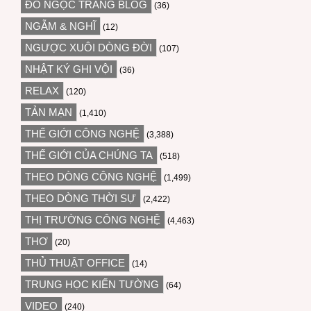
ĐỖ NGỌC TRANG BLOG
(36)
NGẪM & NGHĨ
(12)
NGƯỢC XUÔI DÒNG ĐỜI
(107)
NHẬT KÝ GHI VỘI
(36)
RELAX
(120)
TẢN MẠN
(1,410)
THẾ GIỚI CÔNG NGHỆ
(3,388)
THẾ GIỚI CỦA CHÚNG TA
(518)
THEO DÒNG CÔNG NGHỆ
(1,499)
THEO DÒNG THỜI SỰ
(2,422)
THỊ TRƯỜNG CÔNG NGHỆ
(4,463)
THƠ
(20)
THỦ THUẬT OFFICE
(14)
TRUNG HỌC KIẾN TƯỜNG
(64)
VIDEO
(240)