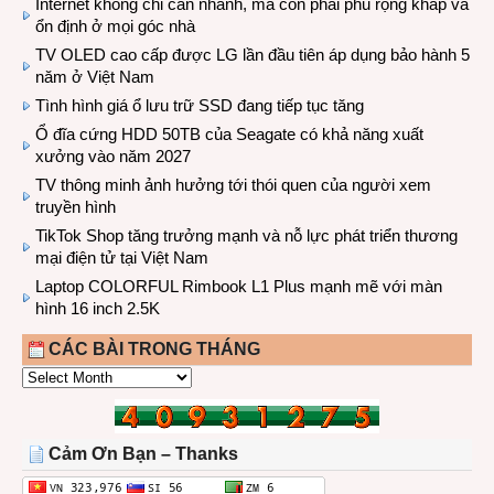
Internet không chỉ cần nhanh, mà còn phải phủ rộng khắp và
ổn định ở mọi góc nhà
TV OLED cao cấp được LG lần đầu tiên áp dụng bảo hành 5
năm ở Việt Nam
Tình hình giá ổ lưu trữ SSD đang tiếp tục tăng
Ổ đĩa cứng HDD 50TB của Seagate có khả năng xuất
xưởng vào năm 2027
TV thông minh ảnh hưởng tới thói quen của người xem
truyền hình
TikTok Shop tăng trưởng mạnh và nỗ lực phát triển thương
mại điện tử tại Việt Nam
Laptop COLORFUL Rimbook L1 Plus mạnh mẽ với màn
hình 16 inch 2.5K
CÁC BÀI TRONG THÁNG
CÁC
BÀI
TRONG
THÁNG
Cảm Ơn Bạn – Thanks