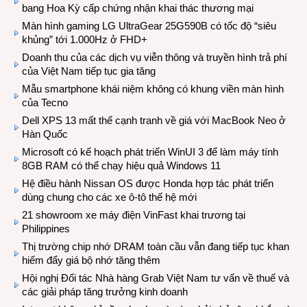
bang Hoa Kỳ cấp chứng nhận khai thác thương mại
Màn hình gaming LG UltraGear 25G590B có tốc độ “siêu
khủng” tới 1.000Hz ở FHD+
Doanh thu của các dịch vụ viễn thông và truyền hình trả phí
của Việt Nam tiếp tục gia tăng
Mẫu smartphone khái niệm không có khung viền màn hình
của Tecno
Dell XPS 13 mất thế cạnh tranh về giá với MacBook Neo ở
Hàn Quốc
Microsoft có kế hoạch phát triển WinUI 3 để làm máy tính
8GB RAM có thể chạy hiệu quả Windows 11
Hệ điều hành Nissan OS được Honda hợp tác phát triển
dùng chung cho các xe ô-tô thế hệ mới
21 showroom xe máy điện VinFast khai trương tại
Philippines
Thị trường chip nhớ DRAM toàn cầu vẫn đang tiếp tục khan
hiếm đẩy giá bộ nhớ tăng thêm
Hội nghị Đối tác Nhà hàng Grab Việt Nam tư vấn về thuế và
các giải pháp tăng trưởng kinh doanh