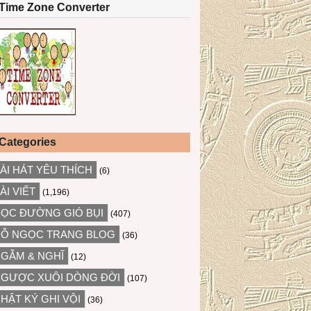
Time Zone Converter
Categories
ÀI HÁT YÊU THÍCH
(6)
ÀI VIẾT
(1,196)
ỌC ĐƯỜNG GIÓ BỤI
(407)
Ỗ NGỌC TRANG BLOG
(36)
GẪM & NGHĨ
(12)
GƯỢC XUÔI DÒNG ĐỜI
(107)
HẬT KÝ GHI VỘI
(36)