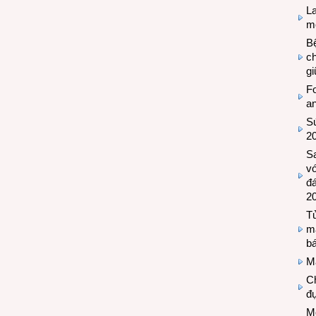
L
mẽ
Bệ
c
g
Fo
a
Sứ
2
S
vớ
đ
2
Tủ
m
bá
M
Ch
đự
Mộ