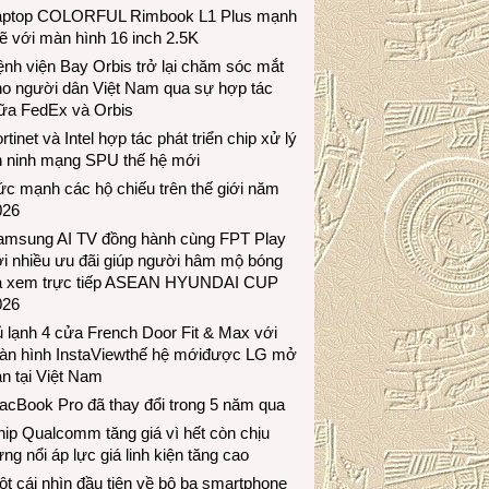
aptop COLORFUL Rimbook L1 Plus mạnh
 với màn hình 16 inch 2.5K
nh viện Bay Orbis trở lại chăm sóc mắt
ho người dân Việt Nam qua sự hợp tác
iữa FedEx và Orbis
rtinet và Intel hợp tác phát triển chip xử lý
n ninh mạng SPU thế hệ mới
c mạnh các hộ chiếu trên thế giới năm
026
amsung AI TV đồng hành cùng FPT Play
i nhiều ưu đãi giúp người hâm mộ bóng
á xem trực tiếp ASEAN HYUNDAI CUP
026
 lạnh 4 cửa French Door Fit & Max với
àn hình InstaViewthế hệ mớiđược LG mở
n tại Việt Nam
acBook Pro đã thay đổi trong 5 năm qua
ip Qualcomm tăng giá vì hết còn chịu
ng nổi áp lực giá linh kiện tăng cao
t cái nhìn đầu tiên về bộ ba smartphone