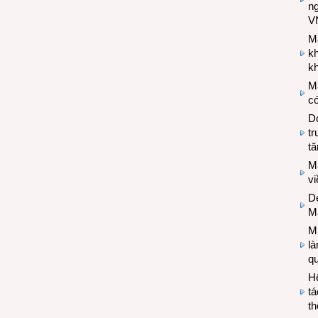
n
V
M
k
kh
M
có
Do
tr
tă
M
v
De
M
Mi
l
q
H
tá
th