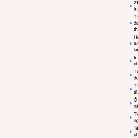
2
tr
T
đa
t
Hộ
tư
k
In
ph
T
d
Tì
tă
Ổ
n
TV
n
T
ph