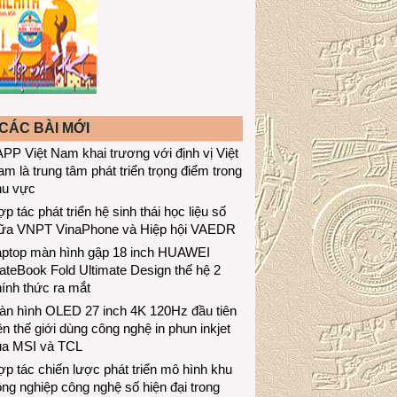
CÁC BÀI MỚI
PP Việt Nam khai trương với định vị Việt
m là trung tâm phát triển trọng điểm trong
hu vực
p tác phát triển hệ sinh thái học liệu số
iữa VNPT VinaPhone và Hiệp hội VAEDR
aptop màn hình gập 18 inch HUAWEI
teBook Fold Ultimate Design thế hệ 2
ính thức ra mắt
àn hình OLED 27 inch 4K 120Hz đầu tiên
ên thế giới dùng công nghệ in phun inkjet
ủa MSI và TCL
p tác chiến lược phát triển mô hình khu
ng nghiệp công nghệ số hiện đại trong