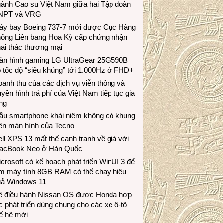
gành Cao su Việt Nam giữa hai Tập đoàn
NPT và VRG
áy bay Boeing 737-7 mới được Cục Hàng
hông Liên bang Hoa Kỳ cấp chứng nhận
ai thác thương mại
àn hình gaming LG UltraGear 25G590B
 tốc độ “siêu khủng” tới 1.000Hz ở FHD+
anh thu của các dịch vụ viễn thông và
uyền hình trả phí của Việt Nam tiếp tục gia
ng
ẫu smartphone khái niệm không có khung
iền màn hình của Tecno
ll XPS 13 mất thế cạnh tranh về giá với
acBook Neo ở Hàn Quốc
crosoft có kế hoạch phát triển WinUI 3 để
àm máy tính 8GB RAM có thể chạy hiệu
uả Windows 11
ệ điều hành Nissan OS được Honda hợp
c phát triển dùng chung cho các xe ô-tô
ế hệ mới