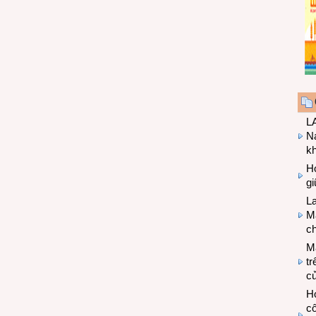
LA
Na
k
Hợ
g
L
Ma
ch
M
tr
c
Hợ
cô