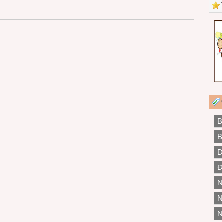
B
B
D
Đ
N
N
N