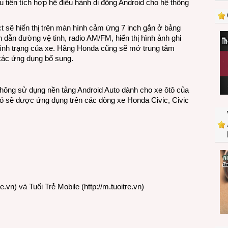
 tiên tích hợp hệ điều hành di động Android cho hệ thống
Android
chạy
trên
 sẽ hiển thị trên màn hình cảm ứng 7 inch gắn ở bảng
xe
n dẫn đường vệ tinh, radio AM/FM, hiển thị hình ảnh ghi
ôtô
 tình trạng của xe. Hãng Honda cũng sẽ mở trung tâm
Honda
các ứng dụng bổ sung.
hông sử dụng nền tảng Android Auto dành cho xe ôtô của
ó sẽ được ứng dụng trên các dòng xe Honda Civic, Civic
re.vn
) và Tuổi Trẻ Mobile (
http://m.tuoitre.vn
)