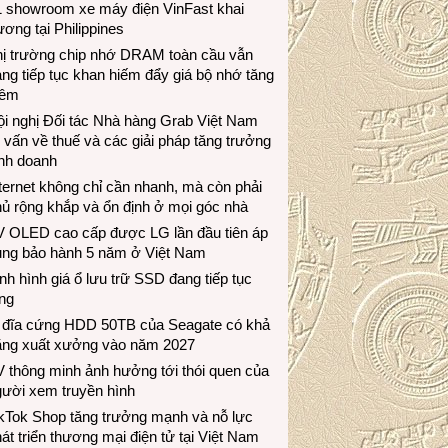
1 showroom xe máy điện VinFast khai
ương tại Philippines
hị trường chip nhớ DRAM toàn cầu vẫn
ng tiếp tục khan hiếm đẩy giá bộ nhớ tăng
hêm
i nghị Đối tác Nhà hàng Grab Việt Nam
 vấn về thuế và các giải pháp tăng trưởng
inh doanh
ternet không chỉ cần nhanh, mà còn phải
ủ rộng khắp và ổn định ở mọi góc nhà
V OLED cao cấp được LG lần đầu tiên áp
ụng bảo hành 5 năm ở Việt Nam
nh hình giá ổ lưu trữ SSD đang tiếp tục
ng
 đĩa cứng HDD 50TB của Seagate có khả
ăng xuất xưởng vào năm 2027
 thông minh ảnh hưởng tới thói quen của
gười xem truyền hình
ikTok Shop tăng trưởng mạnh và nỗ lực
át triển thương mại điện tử tại Việt Nam