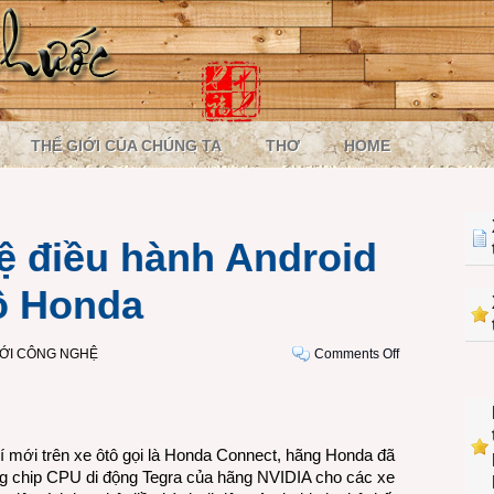
THẾ GIỚI CỦA CHÚNG TA
THƠ
HOME
ệ điều hành Android
tô Honda
on
IỚI CÔNG NGHỆ
Comments Off
CPU
Tegra
và
hệ
trí mới trên xe ôtô gọi là Honda Connect, hãng Honda đã
điều
ụng chip CPU di động Tegra của hãng NVIDIA cho các xe
hành