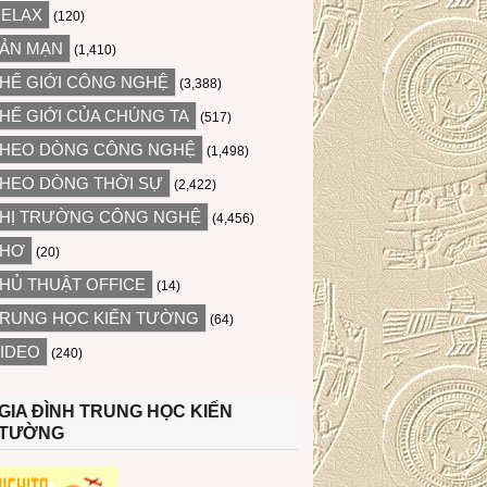
ELAX
(120)
ẢN MẠN
(1,410)
HẾ GIỚI CÔNG NGHỆ
(3,388)
HẾ GIỚI CỦA CHÚNG TA
(517)
HEO DÒNG CÔNG NGHỆ
(1,498)
HEO DÒNG THỜI SỰ
(2,422)
HỊ TRƯỜNG CÔNG NGHỆ
(4,456)
THƠ
(20)
HỦ THUẬT OFFICE
(14)
RUNG HỌC KIẾN TƯỜNG
(64)
IDEO
(240)
GIA ĐÌNH TRUNG HỌC KIẾN
TƯỜNG