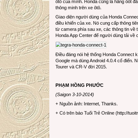
ôtô của mình. Honda cũng là hãng ôôt đầu
thông minh trên xe ôtô.
Giao diện người dùng của Honda Connect
điều khiển của xe. Nó cung cấp thông tiê
từ camera phía sau xe, các thông tin về
Honda App Center để người dùng tải về 
Điều đáng nói hệ thống Honda Connect k
Google mà dùng Android 4.0.4 cổ điển. N
Tourer và CR-V đời 2015.
PHẠM HỒNG PHƯỚC
(Saigon 3-10-2014)
+ Nguồn ảnh: Internet, Thanks.
+ Có trên báo Tuổi Trẻ Online (
http://tuoit