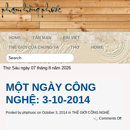
HOME
TẢN MẠN
BÀI VIẾT
THẾ GIỚI CỦA CHÚNG TA
THƠ
HOME
Thứ Sáu ngày 07 tháng 8 năm 2026
MỘT NGÀY CÔNG
NGHỆ: 3-10-2014
Posted by
phphuoc
on October 3, 2014 in
THẾ GIỚI CÔNG NGHỆ
on
Comments Off
MỘT
NGÀ