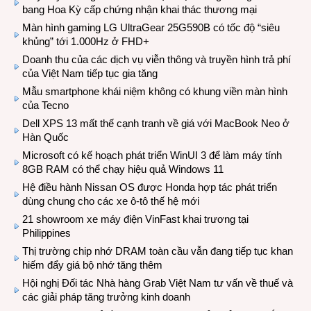
bang Hoa Kỳ cấp chứng nhận khai thác thương mại
Màn hình gaming LG UltraGear 25G590B có tốc độ “siêu
khủng” tới 1.000Hz ở FHD+
Doanh thu của các dịch vụ viễn thông và truyền hình trả phí
của Việt Nam tiếp tục gia tăng
Mẫu smartphone khái niệm không có khung viền màn hình
của Tecno
Dell XPS 13 mất thế cạnh tranh về giá với MacBook Neo ở
Hàn Quốc
Microsoft có kế hoạch phát triển WinUI 3 để làm máy tính
8GB RAM có thể chạy hiệu quả Windows 11
Hệ điều hành Nissan OS được Honda hợp tác phát triển
dùng chung cho các xe ô-tô thế hệ mới
21 showroom xe máy điện VinFast khai trương tại
Philippines
Thị trường chip nhớ DRAM toàn cầu vẫn đang tiếp tục khan
hiếm đẩy giá bộ nhớ tăng thêm
Hội nghị Đối tác Nhà hàng Grab Việt Nam tư vấn về thuế và
các giải pháp tăng trưởng kinh doanh