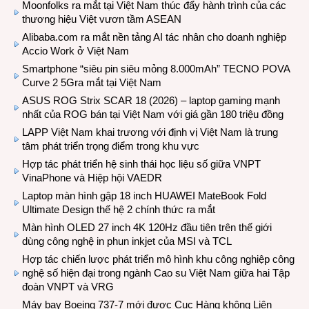
Moonfolks ra mắt tại Việt Nam thúc đẩy hành trình của các
thương hiệu Việt vươn tầm ASEAN
Alibaba.com ra mắt nền tảng AI tác nhân cho doanh nghiệp
Accio Work ở Việt Nam
Smartphone “siêu pin siêu mỏng 8.000mAh” TECNO POVA
Curve 2 5Gra mắt tại Việt Nam
ASUS ROG Strix SCAR 18 (2026) – laptop gaming mạnh
nhất của ROG bán tại Việt Nam với giá gần 180 triệu đồng
LAPP Việt Nam khai trương với định vị Việt Nam là trung
tâm phát triển trọng điểm trong khu vực
Hợp tác phát triển hệ sinh thái học liệu số giữa VNPT
VinaPhone và Hiệp hội VAEDR
Laptop màn hình gập 18 inch HUAWEI MateBook Fold
Ultimate Design thế hệ 2 chính thức ra mắt
Màn hình OLED 27 inch 4K 120Hz đầu tiên trên thế giới
dùng công nghệ in phun inkjet của MSI và TCL
Hợp tác chiến lược phát triển mô hình khu công nghiệp công
nghệ số hiện đại trong ngành Cao su Việt Nam giữa hai Tập
đoàn VNPT và VRG
Máy bay Boeing 737-7 mới được Cục Hàng không Liên