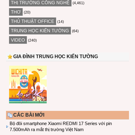
THỊ TRƯỜNG CÔNG NGHỆ
(4,461)
THƠ
(20)
THỦ THUẬT OFFICE
(14)
TRUNG HỌC KIẾN TƯỜNG
(64)
VIDEO
(240)
GIA ĐÌNH TRUNG HỌC KIẾN TƯỜNG
CÁC BÀI MỚI
Bộ đôi smartphone Xiaomi REDMI 17 Series với pin
7.500mAh ra mắt thị trường Việt Nam