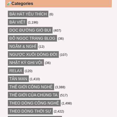
Categories
BÀI HÁT YÊU THÍCH
(6)
BÀI VIẾT
(1,196)
DỌC ĐƯỜNG GIÓ BỤI
(407)
ĐỖ NGỌC TRANG BLOG
(36)
NGẪM & NGHĨ
(12)
NGƯỢC XUÔI DÒNG ĐỜI
(107)
NHẬT KÝ GHI VỘI
(36)
RELAX
(120)
TẢN MẠN
(1,410)
THẾ GIỚI CÔNG NGHỆ
(3,388)
THẾ GIỚI CỦA CHÚNG TA
(517)
THEO DÒNG CÔNG NGHỆ
(1,498)
THEO DÒNG THỜI SỰ
(2,422)