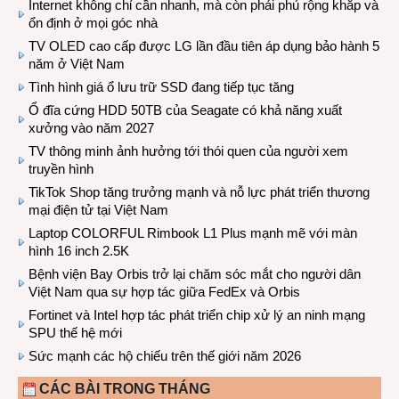
Internet không chỉ cần nhanh, mà còn phải phủ rộng khắp và
ổn định ở mọi góc nhà
TV OLED cao cấp được LG lần đầu tiên áp dụng bảo hành 5
năm ở Việt Nam
Tình hình giá ổ lưu trữ SSD đang tiếp tục tăng
Ổ đĩa cứng HDD 50TB của Seagate có khả năng xuất
xưởng vào năm 2027
TV thông minh ảnh hưởng tới thói quen của người xem
truyền hình
TikTok Shop tăng trưởng mạnh và nỗ lực phát triển thương
mại điện tử tại Việt Nam
Laptop COLORFUL Rimbook L1 Plus mạnh mẽ với màn
hình 16 inch 2.5K
Bệnh viện Bay Orbis trở lại chăm sóc mắt cho người dân
Việt Nam qua sự hợp tác giữa FedEx và Orbis
Fortinet và Intel hợp tác phát triển chip xử lý an ninh mạng
SPU thế hệ mới
Sức mạnh các hộ chiếu trên thế giới năm 2026
CÁC BÀI TRONG THÁNG