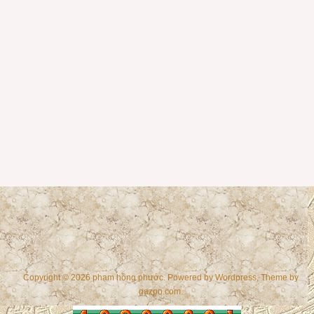
Copyright © 2026 phạm hồng phước. Powered by
Wordpress
, Theme by
gazpo.com
.