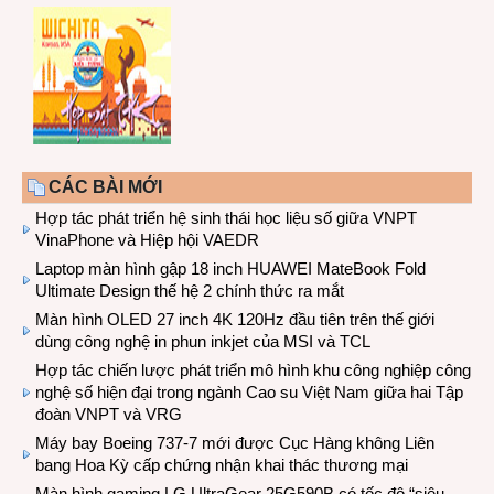
CÁC BÀI MỚI
Hợp tác phát triển hệ sinh thái học liệu số giữa VNPT
VinaPhone và Hiệp hội VAEDR
Laptop màn hình gập 18 inch HUAWEI MateBook Fold
Ultimate Design thế hệ 2 chính thức ra mắt
Màn hình OLED 27 inch 4K 120Hz đầu tiên trên thế giới
dùng công nghệ in phun inkjet của MSI và TCL
Hợp tác chiến lược phát triển mô hình khu công nghiệp công
nghệ số hiện đại trong ngành Cao su Việt Nam giữa hai Tập
đoàn VNPT và VRG
Máy bay Boeing 737-7 mới được Cục Hàng không Liên
bang Hoa Kỳ cấp chứng nhận khai thác thương mại
Màn hình gaming LG UltraGear 25G590B có tốc độ “siêu