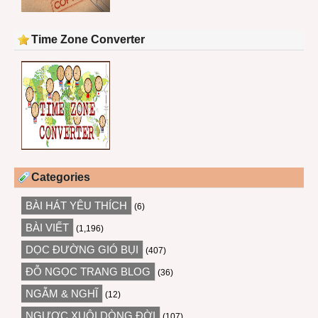
Time Zone Converter
Categories
BÀI HÁT YÊU THÍCH
(6)
BÀI VIẾT
(1,196)
DỌC ĐƯỜNG GIÓ BỤI
(407)
ĐỖ NGỌC TRANG BLOG
(36)
NGẪM & NGHĨ
(12)
NGƯỢC XUÔI DÒNG ĐỜI
(107)