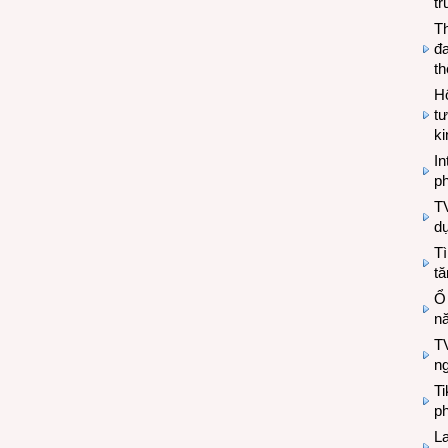
tr
T
đa
t
Hộ
tư
k
In
ph
T
d
Tì
tă
Ổ
n
TV
n
T
ph
L