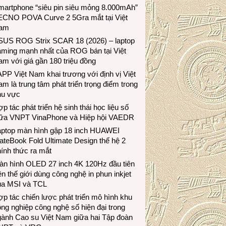
martphone “siêu pin siêu mỏng 8.000mAh”
ECNO POVA Curve 2 5Gra mắt tại Việt
am
SUS ROG Strix SCAR 18 (2026) – laptop
aming mạnh nhất của ROG bán tại Việt
m với giá gần 180 triệu đồng
PP Việt Nam khai trương với định vị Việt
m là trung tâm phát triển trọng điểm trong
hu vực
p tác phát triển hệ sinh thái học liệu số
iữa VNPT VinaPhone và Hiệp hội VAEDR
aptop màn hình gập 18 inch HUAWEI
teBook Fold Ultimate Design thế hệ 2
ính thức ra mắt
àn hình OLED 27 inch 4K 120Hz đầu tiên
ên thế giới dùng công nghệ in phun inkjet
ủa MSI và TCL
p tác chiến lược phát triển mô hình khu
ng nghiệp công nghệ số hiện đại trong
gành Cao su Việt Nam giữa hai Tập đoàn