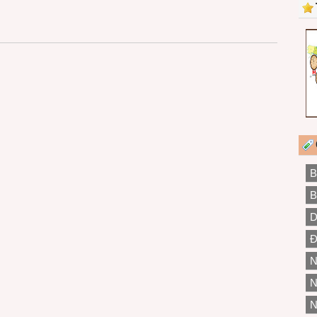
B
B
D
Đ
N
N
N