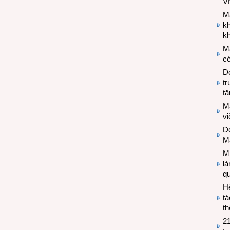
V
M
k
kh
M
có
Do
tr
tă
M
v
De
M
Mi
l
q
H
tá
th
2