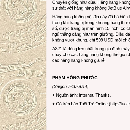
Chuyện giống như đùa. Hãng hàng không g
sự thật với hãng hàng không JetBlue Ai
Hãng hàng không nội địa này đã hô biến 
trọng khi trang bị trong khoang hạng thươ
sổ, được trang bị màn hình 15 inch, có
ngủ thẳng cẳng như trên giường. Điều đá
không vượt khung, chỉ 599 USD mỗi chiề
A321 là dòng lớn nhất trong gia đình máy
chạy cho các hãng hàng không thế giới để
các hãng hàng không giá rẻ.
PHẠM HỒNG PHƯỚC
(Saigon 7-10-2014)
+ Nguồn ảnh: Internet, Thanks.
+ Có trên báo Tuổi Trẻ Online (
http://tuoit