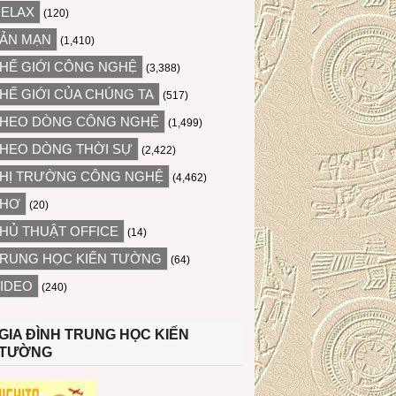
ELAX
(120)
ẢN MẠN
(1,410)
HẾ GIỚI CÔNG NGHỆ
(3,388)
HẾ GIỚI CỦA CHÚNG TA
(517)
HEO DÒNG CÔNG NGHỆ
(1,499)
HEO DÒNG THỜI SỰ
(2,422)
HỊ TRƯỜNG CÔNG NGHỆ
(4,462)
THƠ
(20)
HỦ THUẬT OFFICE
(14)
RUNG HỌC KIẾN TƯỜNG
(64)
IDEO
(240)
GIA ĐÌNH TRUNG HỌC KIẾN
TƯỜNG