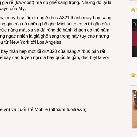
iá rẻ (low-cost) mà có ghế sang trọng. Nhưng đó lại là
rẻ
rways của Mỹ.
JetBlue
biến
loại máy bay tầm trung Airbus A321 thành máy bay sang
máy
ng gia của nó những bộ ghế Mint suite có vị trí gần cửa
bay
 chức năng mát-xa và đủ rộng để hành khách có thể nằm
Airbus
ng ngạc nhiên là giá ghế sang trọng này tuy cao nhưng
A321
u từ New York tới Los Angeles.
thành
 bay thân hẹp một lối đi A320 của hãng Airbus bán rất
máy
 bay các tuyến nội địa hay quốc tế gần, đặc biệt là với
bay
sang
trọng
re.vn
) và Tuổi Trẻ Mobile (
http://m.tuoitre.vn
)