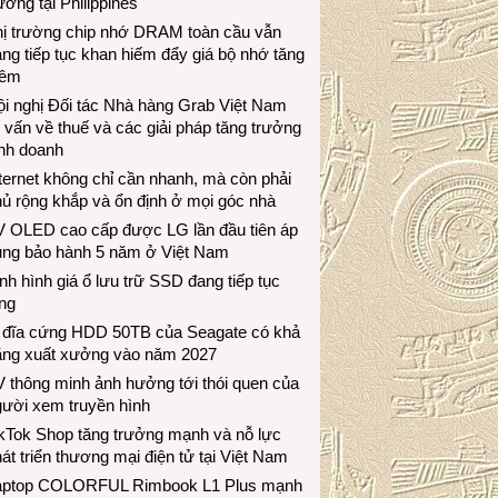
ương tại Philippines
hị trường chip nhớ DRAM toàn cầu vẫn
ng tiếp tục khan hiếm đẩy giá bộ nhớ tăng
hêm
i nghị Đối tác Nhà hàng Grab Việt Nam
 vấn về thuế và các giải pháp tăng trưởng
inh doanh
ternet không chỉ cần nhanh, mà còn phải
ủ rộng khắp và ổn định ở mọi góc nhà
V OLED cao cấp được LG lần đầu tiên áp
ụng bảo hành 5 năm ở Việt Nam
nh hình giá ổ lưu trữ SSD đang tiếp tục
ng
 đĩa cứng HDD 50TB của Seagate có khả
ăng xuất xưởng vào năm 2027
 thông minh ảnh hưởng tới thói quen của
gười xem truyền hình
ikTok Shop tăng trưởng mạnh và nỗ lực
át triển thương mại điện tử tại Việt Nam
aptop COLORFUL Rimbook L1 Plus mạnh