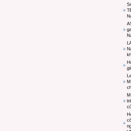
S
T
N
A
g
Na
LA
Na
k
Hợ
g
L
Ma
ch
M
tr
c
Hợ
cô
n