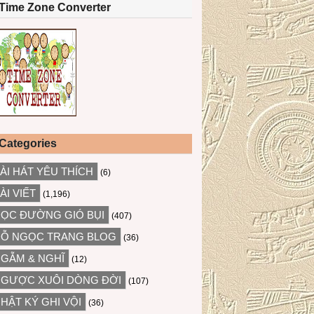
Time Zone Converter
Categories
ÀI HÁT YÊU THÍCH
(6)
ÀI VIẾT
(1,196)
ỌC ĐƯỜNG GIÓ BỤI
(407)
Ỗ NGỌC TRANG BLOG
(36)
GẪM & NGHĨ
(12)
GƯỢC XUÔI DÒNG ĐỜI
(107)
HẬT KÝ GHI VỘI
(36)