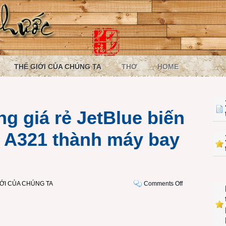
THẾ GIỚI CỦA CHÚNG TA
THƠ
HOME
g giá rẻ JetBlue biến
 A321 thành máy bay
on
IỚI CỦA CHÚNG TA
Comments Off
Hãng
hàng
không
giá