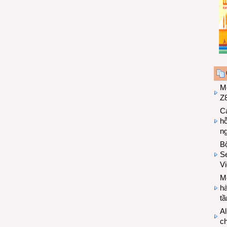
M
Z8
Cá
hỗ
n
B
Se
V
Mo
hà
t
Al
c