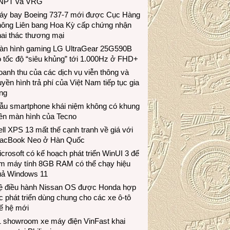
NPT và VRG
áy bay Boeing 737-7 mới được Cục Hàng
hông Liên bang Hoa Kỳ cấp chứng nhận
ai thác thương mại
àn hình gaming LG UltraGear 25G590B
 tốc độ “siêu khủng” tới 1.000Hz ở FHD+
anh thu của các dịch vụ viễn thông và
uyền hình trả phí của Việt Nam tiếp tục gia
ng
ẫu smartphone khái niệm không có khung
iền màn hình của Tecno
ll XPS 13 mất thế cạnh tranh về giá với
acBook Neo ở Hàn Quốc
crosoft có kế hoạch phát triển WinUI 3 để
àm máy tính 8GB RAM có thể chạy hiệu
uả Windows 11
ệ điều hành Nissan OS được Honda hợp
c phát triển dùng chung cho các xe ô-tô
ế hệ mới
1 showroom xe máy điện VinFast khai