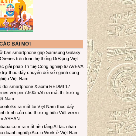
CÁC BÀI MỚI
ở bán smartphone gập Samsung Galaxy
 Series trên toàn hệ thống Di Động Việt
c giải pháp Trí tuệ Công nghiệp từ AVEVA
 trợ thúc đẩy chuyển đổi số ngành công
ghiệp Việt Nam
ộ đôi smartphone Xiaomi REDMI 17
ries với pin 7.500mAh ra mắt thị trường
iệt Nam
onfolks ra mắt tại Việt Nam thúc đẩy
nh trình của các thương hiệu Việt vươn
ầm ASEAN
ibaba.com ra mắt nền tảng AI tác nhân
ho doanh nghiệp Accio Work ở Việt Nam