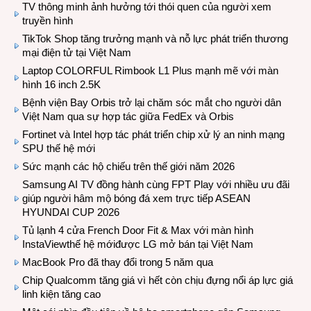
TV thông minh ảnh hưởng tới thói quen của người xem
truyền hình
TikTok Shop tăng trưởng mạnh và nỗ lực phát triển thương
mại điện tử tại Việt Nam
Laptop COLORFUL Rimbook L1 Plus mạnh mẽ với màn
hình 16 inch 2.5K
Bệnh viện Bay Orbis trở lại chăm sóc mắt cho người dân
Việt Nam qua sự hợp tác giữa FedEx và Orbis
Fortinet và Intel hợp tác phát triển chip xử lý an ninh mạng
SPU thế hệ mới
Sức mạnh các hộ chiếu trên thế giới năm 2026
Samsung AI TV đồng hành cùng FPT Play với nhiều ưu đãi
giúp người hâm mộ bóng đá xem trực tiếp ASEAN
HYUNDAI CUP 2026
Tủ lạnh 4 cửa French Door Fit & Max với màn hình
InstaViewthế hệ mớiđược LG mở bán tại Việt Nam
MacBook Pro đã thay đổi trong 5 năm qua
Chip Qualcomm tăng giá vì hết còn chịu đựng nổi áp lực giá
linh kiện tăng cao