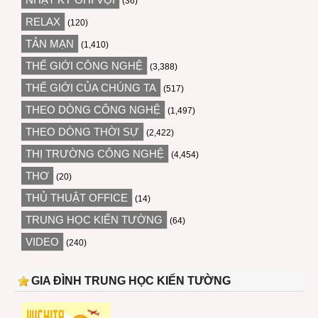
(36)
RELAX
(120)
TẢN MẠN
(1,410)
THẾ GIỚI CÔNG NGHỆ
(3,388)
THẾ GIỚI CỦA CHÚNG TA
(517)
THEO DÒNG CÔNG NGHỆ
(1,497)
THEO DÒNG THỜI SỰ
(2,422)
THỊ TRƯỜNG CÔNG NGHỆ
(4,454)
THƠ
(20)
THỦ THUẬT OFFICE
(14)
TRUNG HỌC KIẾN TƯỜNG
(64)
VIDEO
(240)
GIA ĐÌNH TRUNG HỌC KIẾN TƯỜNG