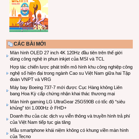
CÁC BÀI MỚI
Màn hình OLED 27 inch 4K 120Hz đầu tiên trên thế giới
dùng công nghệ in phun inkjet của MSI và TCL
Hợp tác chiến lược phát triển mô hình khu công nghiệp công
nghệ số hiện đại trong ngành Cao su Việt Nam giữa hai Tập
đoàn VNPT và VRG
Máy bay Boeing 737-7 mới được Cục Hàng không Liên
bang Hoa Kỳ cấp chứng nhận khai thác thương mại
Màn hình gaming LG UltraGear 25G590B có tốc độ “siêu
khủng” tới 1.000Hz ở FHD+
Doanh thu của các dịch vụ viễn thông và truyền hình trả phí
của Việt Nam tiếp tục gia tăng
Mẫu smartphone khái niệm không có khung viền màn hình
của Tecno