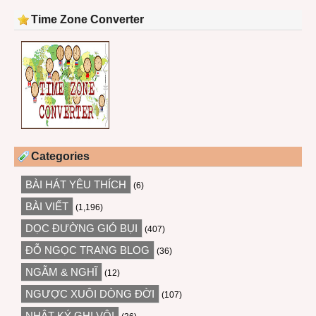
Time Zone Converter
Categories
BÀI HÁT YÊU THÍCH
(6)
BÀI VIẾT
(1,196)
DỌC ĐƯỜNG GIÓ BỤI
(407)
ĐỖ NGỌC TRANG BLOG
(36)
NGẪM & NGHĨ
(12)
NGƯỢC XUÔI DÒNG ĐỜI
(107)
NHẬT KÝ GHI VỘI