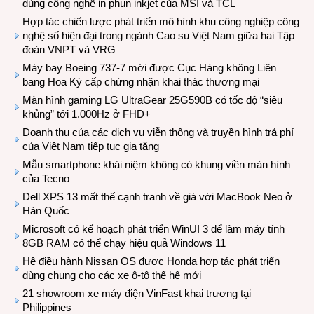
dùng công nghệ in phun inkjet của MSI và TCL
Hợp tác chiến lược phát triển mô hình khu công nghiệp công
nghệ số hiện đại trong ngành Cao su Việt Nam giữa hai Tập
đoàn VNPT và VRG
Máy bay Boeing 737-7 mới được Cục Hàng không Liên
bang Hoa Kỳ cấp chứng nhận khai thác thương mại
Màn hình gaming LG UltraGear 25G590B có tốc độ “siêu
khủng” tới 1.000Hz ở FHD+
Doanh thu của các dịch vụ viễn thông và truyền hình trả phí
của Việt Nam tiếp tục gia tăng
Mẫu smartphone khái niệm không có khung viền màn hình
của Tecno
Dell XPS 13 mất thế cạnh tranh về giá với MacBook Neo ở
Hàn Quốc
Microsoft có kế hoạch phát triển WinUI 3 để làm máy tính
8GB RAM có thể chạy hiệu quả Windows 11
Hệ điều hành Nissan OS được Honda hợp tác phát triển
dùng chung cho các xe ô-tô thế hệ mới
21 showroom xe máy điện VinFast khai trương tại
Philippines