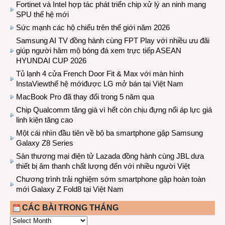
Fortinet và Intel hợp tác phát triển chip xử lý an ninh mạng
SPU thế hệ mới
Sức mạnh các hộ chiếu trên thế giới năm 2026
Samsung AI TV đồng hành cùng FPT Play với nhiều ưu đãi
giúp người hâm mộ bóng đá xem trực tiếp ASEAN
HYUNDAI CUP 2026
Tủ lạnh 4 cửa French Door Fit & Max với màn hình
InstaViewthế hệ mớiđược LG mở bán tại Việt Nam
MacBook Pro đã thay đổi trong 5 năm qua
Chip Qualcomm tăng giá vì hết còn chịu đựng nổi áp lực giá
linh kiện tăng cao
Một cái nhìn đầu tiên về bộ ba smartphone gập Samsung
Galaxy Z8 Series
Sàn thương mại điện tử Lazada đồng hành cùng JBL dưa
thiết bị âm thanh chất lượng đến với nhiều người Việt
Chương trình trải nghiệm sớm smartphone gập hoàn toàn
mới Galaxy Z Fold8 tại Việt Nam
CÁC BÀI TRONG THÁNG
CÁC