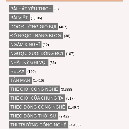
BÀI HÁT YÊU THÍCH
(6)
BÀI VIẾT
(1,196)
DỌC ĐƯỜNG GIÓ BỤI
(407)
ĐỖ NGỌC TRANG BLOG
(36)
NGẪM & NGHĨ
(12)
NGƯỢC XUÔI DÒNG ĐỜI
(107)
NHẬT KÝ GHI VỘI
(36)
RELAX
(120)
TẢN MẠN
(1,410)
THẾ GIỚI CÔNG NGHỆ
(3,388)
THẾ GIỚI CỦA CHÚNG TA
(517)
THEO DÒNG CÔNG NGHỆ
(1,497)
THEO DÒNG THỜI SỰ
(2,422)
THỊ TRƯỜNG CÔNG NGHỆ
(4,455)