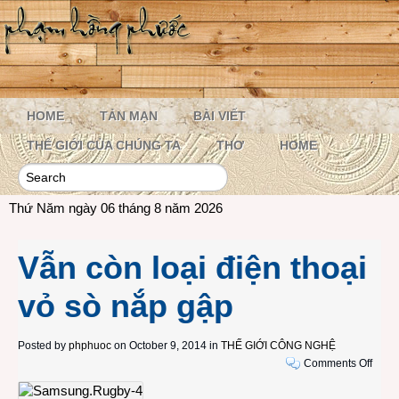
HOME
TẢN MẠN
BÀI VIẾT
THẾ GIỚI CỦA CHÚNG TA
THƠ
HOME
Thứ Năm ngày 06 tháng 8 năm 2026
Vẫn còn loại điện thoại
vỏ sò nắp gập
Posted by
phphuoc
on October 9, 2014 in
THẾ GIỚI CÔNG NGHỆ
on
Comments Off
Vẫn
còn