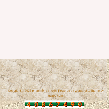
Copyright © 2026 phạm hồng phước. Powered by
Wordpress
, Theme by
gazpo.com
.