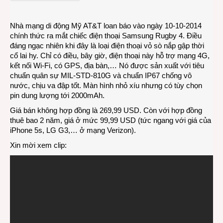
loại
điện
Nhà mạng di động Mỹ AT&T loan báo vào ngày 10-10-2014
thoại
chính thức ra mắt chiếc điện thoại Samsung Rugby 4. Điều
vỏ
đáng ngạc nhiên khi đây là loại điện thoại vỏ sò nắp gập thời
sò
cổ lai hy. Chỉ có điều, bây giờ, điện thoại này hỗ trợ mạng 4G,
nắp
kết nối Wi-Fi, có GPS, địa bàn,… Nó được sản xuất với tiêu
gập
chuẩn quân sự MIL-STD-810G và chuẩn IP67 chống vô
nước, chịu va đập tốt. Màn hình nhỏ xíu nhưng có tùy chọn
pin dung lượng tới 2000mAh.
Giá bán không hợp đồng là 269,99 USD. Còn với hợp đồng
thuê bao 2 năm, giá ở mức 99,99 USD (tức ngang với giá của
iPhone 5s, LG G3,… ở mạng Verizon).
Xin mời xem clip: