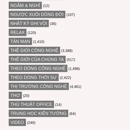
NGẪM & NGHĨ
(12)
NGƯỢC XUÔI DÒNG ĐỜI
(107)
NHẬT KÝ GHI VỘI
(36)
RELAX
(120)
TẢN MẠN
(1,410)
THẾ GIỚI CÔNG NGHỆ
(3,388)
THẾ GIỚI CỦA CHÚNG TA
(517)
THEO DÒNG CÔNG NGHỆ
(1,498)
THEO DÒNG THỜI SỰ
(2,422)
THỊ TRƯỜNG CÔNG NGHỆ
(4,461)
THƠ
(20)
THỦ THUẬT OFFICE
(14)
TRUNG HỌC KIẾN TƯỜNG
(64)
VIDEO
(240)