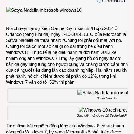
on
Comments Off
Sếp
Micro
thừa
nhận
Nói chuyện tại sự kiện Gartner Symposium/ITxpo 2014 ở
có
Orlando (bang Florida) ngày 7-10-2014, CEO của Microsoft là
sai
Satya Nadella đã thừa nhận: “Chúng tôi phải đối mặt với nó.
lầm
Chúng tôi đã có một số cái gì đó sai trong hệ điều hành
với
Windows 8.” Thực tế là hệ điều hành ra đời năm 2012 kế
Wind
nhiệm ông anh Windows 7 lừng lẫy giang hồ đó ngay từ cơ
8
bản đã gây lúng túng cho người dùng và chẳng được cảm tình
của cả người tiêu dùng lẫn các doanh nghiệp. Hai năm sau khi
phát hành, nó chỉ chiếm được thị phần có 12%, trong khi
Windows 7 vẫn có tới 52% thị phần.
Satya Nadella
Giao diện Windows 10 Technical Previe
Từ những trải nghiệm đắng lòng của Windows 8 và sự thành
công của Windows 7, hy vọng Microsoft sẽ phát triển được