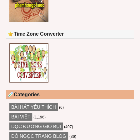
Time Zone Converter
Categories
BÀI HÁT YÊU THÍCH
(6)
BÀI VIẾT
(1,196)
DỌC ĐƯỜNG GIÓ BỤI
(407)
ĐỖ NGỌC TRANG BLOG
(36)