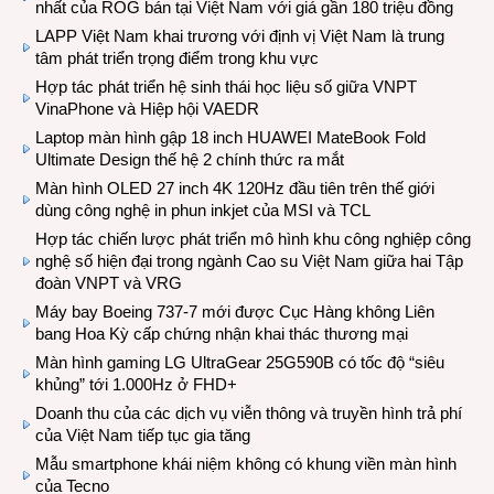
nhất của ROG bán tại Việt Nam với giá gần 180 triệu đồng
LAPP Việt Nam khai trương với định vị Việt Nam là trung
tâm phát triển trọng điểm trong khu vực
Hợp tác phát triển hệ sinh thái học liệu số giữa VNPT
VinaPhone và Hiệp hội VAEDR
Laptop màn hình gập 18 inch HUAWEI MateBook Fold
Ultimate Design thế hệ 2 chính thức ra mắt
Màn hình OLED 27 inch 4K 120Hz đầu tiên trên thế giới
dùng công nghệ in phun inkjet của MSI và TCL
Hợp tác chiến lược phát triển mô hình khu công nghiệp công
nghệ số hiện đại trong ngành Cao su Việt Nam giữa hai Tập
đoàn VNPT và VRG
Máy bay Boeing 737-7 mới được Cục Hàng không Liên
bang Hoa Kỳ cấp chứng nhận khai thác thương mại
Màn hình gaming LG UltraGear 25G590B có tốc độ “siêu
khủng” tới 1.000Hz ở FHD+
Doanh thu của các dịch vụ viễn thông và truyền hình trả phí
của Việt Nam tiếp tục gia tăng
Mẫu smartphone khái niệm không có khung viền màn hình
của Tecno