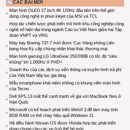
CÁC BÀI MỚI
Màn hình OLED 27 inch 4K 120Hz đầu tiên trên thế giới
dùng công nghệ in phun inkjet của MSI và TCL
Hợp tác chiến lược phát triển mô hình khu công nghiệp công
nghệ số hiện đại trong ngành Cao su Việt Nam giữa hai Tập
đoàn VNPT và VRG
Máy bay Boeing 737-7 mới được Cục Hàng không Liên
bang Hoa Kỳ cấp chứng nhận khai thác thương mại
Màn hình gaming LG UltraGear 25G590B có tốc độ “siêu
khủng” tới 1.000Hz ở FHD+
Doanh thu của các dịch vụ viễn thông và truyền hình trả phí
của Việt Nam tiếp tục gia tăng
Mẫu smartphone khái niệm không có khung viền màn hình
của Tecno
Dell XPS 13 mất thế cạnh tranh về giá với MacBook Neo ở
Hàn Quốc
Microsoft có kế hoạch phát triển WinUI 3 để làm máy tính
8GB RAM có thể chạy hiệu quả Windows 11
Hệ điều hành Nissan OS được Honda hợp tác phát triển
dùng chung cho các xe ô-tô thế hệ mới