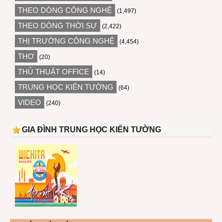
THEO DÒNG CÔNG NGHỆ
(1,497)
THEO DÒNG THỜI SỰ
(2,422)
THỊ TRƯỜNG CÔNG NGHỆ
(4,454)
THƠ
(20)
THỦ THUẬT OFFICE
(14)
TRUNG HỌC KIẾN TƯỜNG
(64)
VIDEO
(240)
GIA ĐÌNH TRUNG HỌC KIẾN TƯỜNG