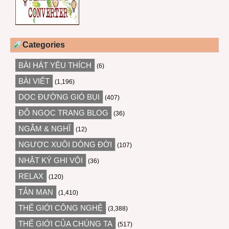
Categories
BÀI HÁT YÊU THÍCH
(6)
BÀI VIẾT
(1,196)
DỌC ĐƯỜNG GIÓ BỤI
(407)
ĐỖ NGỌC TRANG BLOG
(36)
NGẪM & NGHĨ
(12)
NGƯỢC XUÔI DÒNG ĐỜI
(107)
NHẬT KÝ GHI VỘI
(36)
RELAX
(120)
TẢN MẠN
(1,410)
THẾ GIỚI CÔNG NGHỆ
(3,388)
THẾ GIỚI CỦA CHÚNG TA
(517)