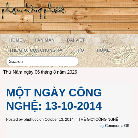
HOME
TẢN MẠN
BÀI VIẾT
THẾ GIỚI CỦA CHÚNG TA
THƠ
HOME
Thứ Năm ngày 06 tháng 8 năm 2026
MỘT NGÀY CÔNG
NGHỆ: 13-10-2014
Posted by
phphuoc
on October 13, 2014 in
THẾ GIỚI CÔNG NGHỆ
on
Comments Off
MỘT
NGÀ