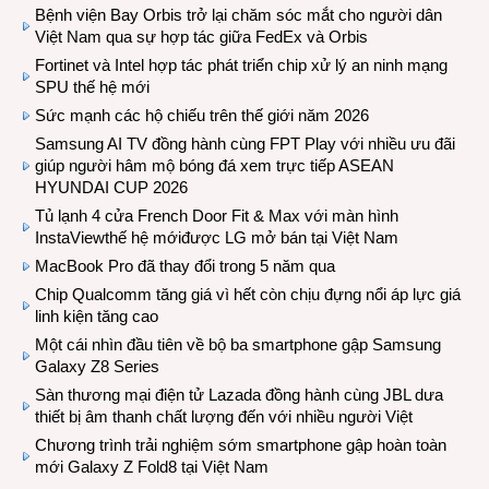
Bệnh viện Bay Orbis trở lại chăm sóc mắt cho người dân
Việt Nam qua sự hợp tác giữa FedEx và Orbis
Fortinet và Intel hợp tác phát triển chip xử lý an ninh mạng
SPU thế hệ mới
Sức mạnh các hộ chiếu trên thế giới năm 2026
Samsung AI TV đồng hành cùng FPT Play với nhiều ưu đãi
giúp người hâm mộ bóng đá xem trực tiếp ASEAN
HYUNDAI CUP 2026
Tủ lạnh 4 cửa French Door Fit & Max với màn hình
InstaViewthế hệ mớiđược LG mở bán tại Việt Nam
MacBook Pro đã thay đổi trong 5 năm qua
Chip Qualcomm tăng giá vì hết còn chịu đựng nổi áp lực giá
linh kiện tăng cao
Một cái nhìn đầu tiên về bộ ba smartphone gập Samsung
Galaxy Z8 Series
Sàn thương mại điện tử Lazada đồng hành cùng JBL dưa
thiết bị âm thanh chất lượng đến với nhiều người Việt
Chương trình trải nghiệm sớm smartphone gập hoàn toàn
mới Galaxy Z Fold8 tại Việt Nam