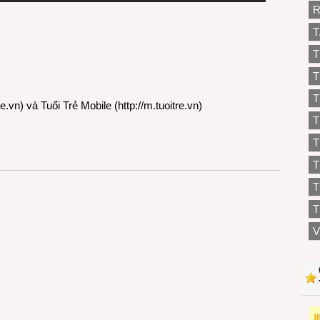
R
T
T
T
T
re.vn
) và Tuổi Trẻ Mobile (
http://m.tuoitre.vn
)
T
T
T
T
V