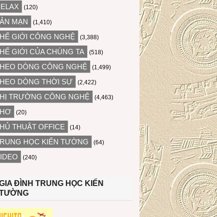
ELAX
(120)
ẢN MẠN
(1,410)
HẾ GIỚI CÔNG NGHỆ
(3,388)
HẾ GIỚI CỦA CHÚNG TA
(518)
HEO DÒNG CÔNG NGHỆ
(1,499)
HEO DÒNG THỜI SỰ
(2,422)
HỊ TRƯỜNG CÔNG NGHỆ
(4,463)
THƠ
(20)
HỦ THUẬT OFFICE
(14)
RUNG HỌC KIẾN TƯỜNG
(64)
IDEO
(240)
GIA ĐÌNH TRUNG HỌC KIẾN
TƯỜNG