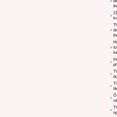
tá
th
2
tr
T
đa
t
Hộ
tư
k
In
ph
T
d
Tì
tă
Ổ
n
TV
n