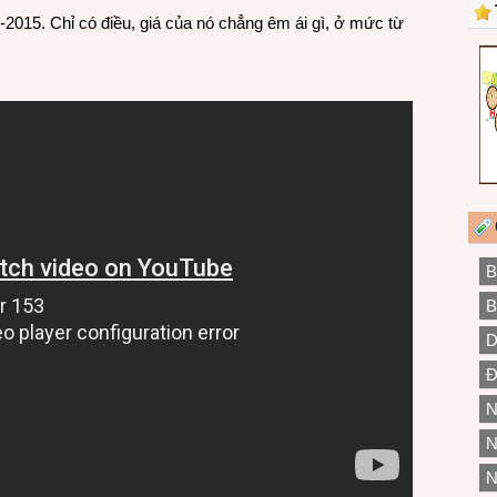
-2015. Chỉ có điều, giá của nó chẳng êm ái gì, ở mức từ
B
B
D
Đ
N
N
N