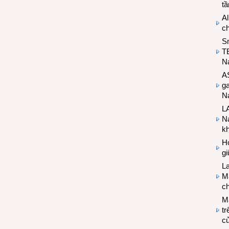
t
Al
c
S
T
N
A
g
Na
LA
Na
k
Hợ
g
L
Ma
ch
M
tr
c