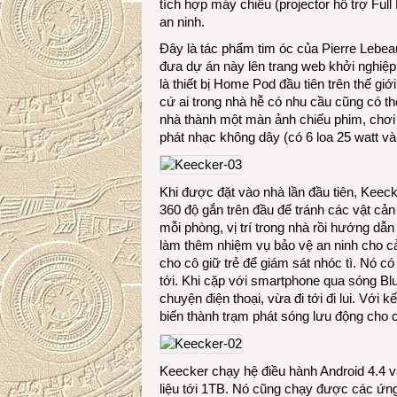
tích hợp máy chiếu (projector hỗ trợ Ful
an ninh.
Đây là tác phẩm tim óc của Pierre Lebea
đưa dự án này lên trang web khởi nghiệp
là thiết bị Home Pod đầu tiên trên thế giớ
cứ ai trong nhà hễ có nhu cầu cũng có th
nhà thành một màn ảnh chiếu phim, chơi 
phát nhạc không dây (có 6 loa 25 watt và 
Khi được đặt vào nhà lần đầu tiên, Keec
360 độ gắn trên đầu để tránh các vật cản
mỗi phòng, vị trí trong nhà rồi hướng dẫ
làm thêm nhiệm vụ bảo vệ an ninh cho cả 
cho cô giữ trẻ để giám sát nhóc tì. Nó c
tới. Khi cặp với smartphone qua sóng Blu
chuyện điện thoại, vừa đi tới đi lui. Với 
biến thành trạm phát sóng lưu động cho 
Keecker chạy hệ điều hành Android 4.4 
liệu tới 1TB. Nó cũng chạy được các ứng