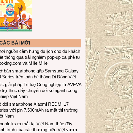
CÁC BÀI MỚI
hơi nguồn cảm hứng du lịch cho du khách
ệt thông qua trải nghiệm pop-up cà phê từ
oking.com và Mille Mille
ở bán smartphone gập Samsung Galaxy
 Series trên toàn hệ thống Di Động Việt
c giải pháp Trí tuệ Công nghiệp từ AVEVA
 trợ thúc đẩy chuyển đổi số ngành công
ghiệp Việt Nam
ộ đôi smartphone Xiaomi REDMI 17
ries với pin 7.500mAh ra mắt thị trường
iệt Nam
onfolks ra mắt tại Việt Nam thúc đẩy
nh trình của các thương hiệu Việt vươn