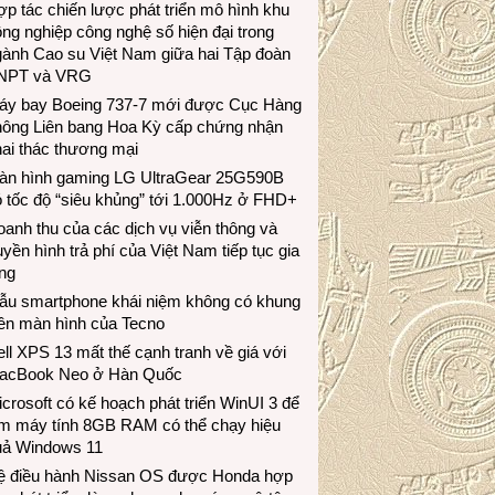
p tác chiến lược phát triển mô hình khu
ng nghiệp công nghệ số hiện đại trong
gành Cao su Việt Nam giữa hai Tập đoàn
NPT và VRG
áy bay Boeing 737-7 mới được Cục Hàng
hông Liên bang Hoa Kỳ cấp chứng nhận
ai thác thương mại
àn hình gaming LG UltraGear 25G590B
 tốc độ “siêu khủng” tới 1.000Hz ở FHD+
anh thu của các dịch vụ viễn thông và
uyền hình trả phí của Việt Nam tiếp tục gia
ng
ẫu smartphone khái niệm không có khung
iền màn hình của Tecno
ll XPS 13 mất thế cạnh tranh về giá với
acBook Neo ở Hàn Quốc
crosoft có kế hoạch phát triển WinUI 3 để
àm máy tính 8GB RAM có thể chạy hiệu
uả Windows 11
ệ điều hành Nissan OS được Honda hợp