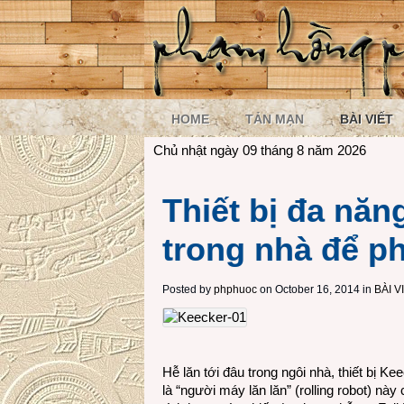
HOME
TẢN MẠN
BÀI VIẾT
Chủ nhật ngày 09 tháng 8 năm 2026
Thiết bị đa năn
trong nhà để p
Posted by
phphuoc
on October 16, 2014 in
BÀI V
Hễ lăn tới đâu trong ngôi nhà, thiết bị Kee
là “người máy lăn lăn” (rolling robot) nà