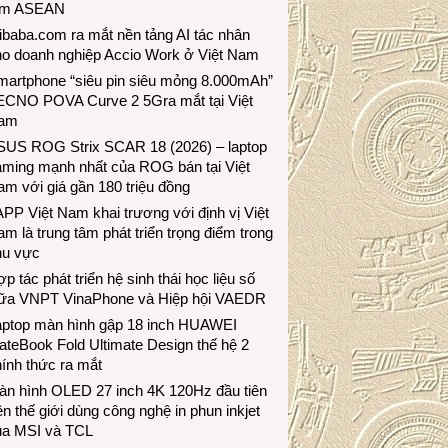
ầm ASEAN
ibaba.com ra mắt nền tảng AI tác nhân
ho doanh nghiệp Accio Work ở Việt Nam
martphone “siêu pin siêu mỏng 8.000mAh”
ECNO POVA Curve 2 5Gra mắt tại Việt
am
SUS ROG Strix SCAR 18 (2026) – laptop
aming mạnh nhất của ROG bán tại Việt
m với giá gần 180 triệu đồng
PP Việt Nam khai trương với định vị Việt
m là trung tâm phát triển trọng điểm trong
hu vực
p tác phát triển hệ sinh thái học liệu số
iữa VNPT VinaPhone và Hiệp hội VAEDR
aptop màn hình gập 18 inch HUAWEI
teBook Fold Ultimate Design thế hệ 2
ính thức ra mắt
àn hình OLED 27 inch 4K 120Hz đầu tiên
ên thế giới dùng công nghệ in phun inkjet
ủa MSI và TCL