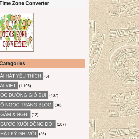
Time Zone Converter
Categories
ÀI HÁT YÊU THÍCH
(6)
ÀI VIẾT
(1,196)
ỌC ĐƯỜNG GIÓ BỤI
(407)
Ỗ NGỌC TRANG BLOG
(36)
GẪM & NGHĨ
(12)
GƯỢC XUÔI DÒNG ĐỜI
(107)
HẬT KÝ GHI VỘI
(36)