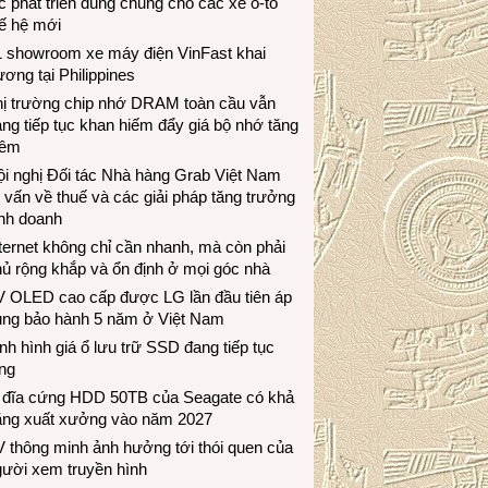
c phát triển dùng chung cho các xe ô-tô
ế hệ mới
1 showroom xe máy điện VinFast khai
ương tại Philippines
hị trường chip nhớ DRAM toàn cầu vẫn
ng tiếp tục khan hiếm đẩy giá bộ nhớ tăng
hêm
i nghị Đối tác Nhà hàng Grab Việt Nam
 vấn về thuế và các giải pháp tăng trưởng
inh doanh
ternet không chỉ cần nhanh, mà còn phải
ủ rộng khắp và ổn định ở mọi góc nhà
V OLED cao cấp được LG lần đầu tiên áp
ụng bảo hành 5 năm ở Việt Nam
nh hình giá ổ lưu trữ SSD đang tiếp tục
ng
 đĩa cứng HDD 50TB của Seagate có khả
ăng xuất xưởng vào năm 2027
 thông minh ảnh hưởng tới thói quen của
gười xem truyền hình