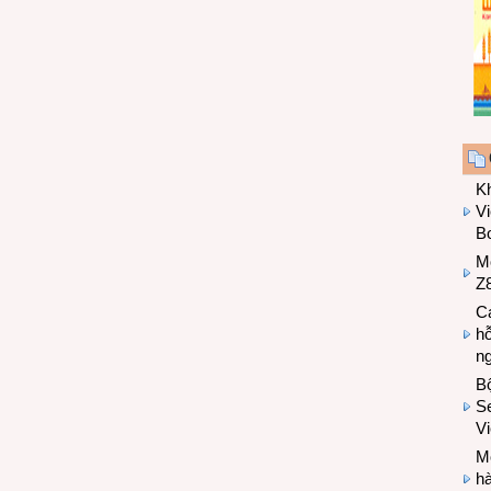
K
Vi
Bo
M
Z8
Cá
hỗ
n
B
Se
V
Mo
hà