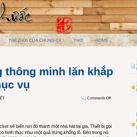
THẾ GIỚI CỦA CHÚNG TA
THƠ
HOME
g thông minh lăn khắp
hục vụ
on
IẾT
Comments Off
Thiết
bị
đa
năng
cker sẽ biến nơi đó thành một nhà hát tại gia. Thiết bị gọi
thông
y có hình thức như một quả trứng khổng lồ. Bên trong nó
minh