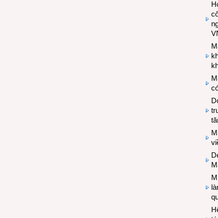
Hợ
cô
n
V
M
k
kh
M
có
Do
tr
tă
M
v
De
M
Mi
l
q
H