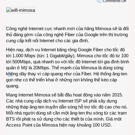
on
Comments Off
Công
nghệ
Intern
cực
Công nghệ Internet cực nhanh mới của hãng Mimosa sẽ là đối
nhan
thủ đáng gờm của công nghệ Fiber của Google trên thị trường
mới
cung cấp kết nối Internet cho các gia đình.
của
hãng
Hiện nay, dịch vụ Internet băng rộng Google Fiber cho tốc độ
Mimo
tới 1.000 Mbps (tức 1 Gigabit/giây). Mimosa cho tốc độ từ 100
tới 500Mbps, quá nhanh so với tốc độ Internet tới gia đình bình
quân ở Mỹ là 20Mbps. Thế mạnh của Mimosa là dùng sóng
không dây thay vì cáp quang như của Fiber. Hệ thống ăng-ten
gọn nhẹ có thể triển khai ở những nơi không thể kéo cáp
quang.
Mạng Internet Mimosa sẽ bắt đầu hoạt động vào năm 2015.
Các nhà cung cấp dịch vụ Internet ISP sẽ phải xây dựng
những tháp ăng-ten truyền dẫn sóng hỗ trợ tốc độ cao cho nó.
Mỗi nhà người dùng sẽ cần một ăng-ten thu sóng từ các trạm
BTS rồi phát ra sử dụng cho các thiết bị của mình. Giá một
Access Point của Mimosa hiện nay khoảng 100 USD.