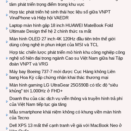
tâm phát triển trọng điểm trong khu vực
Hợp tác phát triển hệ sinh thái học liệu số giữa VNPT
VinaPhone và Hiệp hội VAEDR
Laptop màn hình gập 18 inch HUAWEI MateBook Fold
Ultimate Design thế hệ 2 chính thức ra mắt
Màn hình OLED 27 inch 4K 120Hz đầu tiên trên thế giới
dùng công nghệ in phun inkjet của MSI và TCL
Hợp tác chiến lược phát triển mô hình khu công nghiệp công
nghệ số hiện đại trong ngành Cao su Việt Nam giữa hai Tập
đoàn VNPT và VRG
Máy bay Boeing 737-7 mới được Cục Hàng không Liên
bang Hoa Kỳ cấp chứng nhận khai thác thương mại
Màn hình gaming LG UltraGear 25G590B có tốc độ “siêu
khủng” tới 1.000Hz ở FHD+
Doanh thu của các dịch vụ viễn thông và truyền hình trả phí
của Việt Nam tiếp tục gia tăng
Mẫu smartphone khái niệm không có khung viền màn hình
của Tecno
Dell XPS 13 mất thế cạnh tranh về giá với MacBook Neo ở