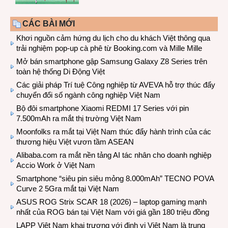
CÁC BÀI MỚI
Khơi nguồn cảm hứng du lịch cho du khách Việt thông qua
trải nghiệm pop-up cà phê từ Booking.com và Mille Mille
Mở bán smartphone gập Samsung Galaxy Z8 Series trên
toàn hệ thống Di Động Việt
Các giải pháp Trí tuệ Công nghiệp từ AVEVA hỗ trợ thúc đẩy
chuyển đổi số ngành công nghiệp Việt Nam
Bộ đôi smartphone Xiaomi REDMI 17 Series với pin
7.500mAh ra mắt thị trường Việt Nam
Moonfolks ra mắt tại Việt Nam thúc đẩy hành trình của các
thương hiệu Việt vươn tầm ASEAN
Alibaba.com ra mắt nền tảng AI tác nhân cho doanh nghiệp
Accio Work ở Việt Nam
Smartphone “siêu pin siêu mỏng 8.000mAh” TECNO POVA
Curve 2 5Gra mắt tại Việt Nam
ASUS ROG Strix SCAR 18 (2026) – laptop gaming mạnh
nhất của ROG bán tại Việt Nam với giá gần 180 triệu đồng
LAPP Việt Nam khai trương với định vị Việt Nam là trung