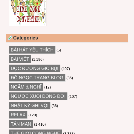
Categories
BÀI HÁT YÊU THÍCH
(6)
BÀI VIẾT
(1,196)
DỌC ĐƯỜNG GIÓ BỤI
(407)
ĐỖ NGỌC TRANG BLOG
(36)
NGẪM & NGHĨ
(12)
NGƯỢC XUÔI DÒNG ĐỜI
(107)
NHẬT KÝ GHI VỘI
(36)
RELAX
(120)
TẢN MẠN
(1,410)
THẾ GIỚI CÔNG NGHỆ
(3,388)