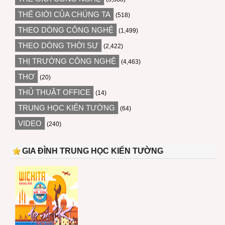
THẾ GIỚI CỦA CHÚNG TA
(518)
THEO DÒNG CÔNG NGHỆ
(1,499)
THEO DÒNG THỜI SỰ
(2,422)
THỊ TRƯỜNG CÔNG NGHỆ
(4,463)
THƠ
(20)
THỦ THUẬT OFFICE
(14)
TRUNG HỌC KIẾN TƯỜNG
(64)
VIDEO
(240)
GIA ĐÌNH TRUNG HỌC KIẾN TƯỜNG