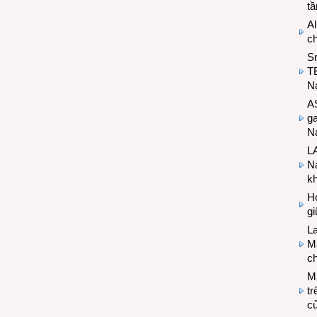
t
Al
c
S
T
N
A
g
Na
LA
Na
k
Hợ
g
L
Ma
ch
M
tr
c