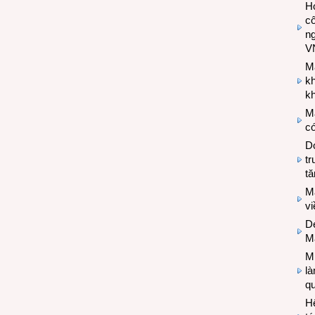
Hợ
cô
n
V
M
k
kh
M
có
Do
tr
tă
M
v
De
M
Mi
l
q
H