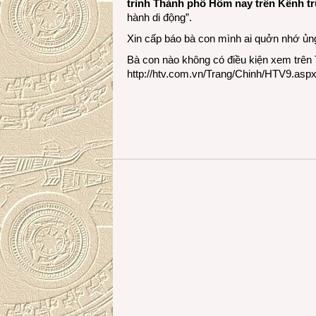
trình Thành phố Hôm nay trên Kênh t
hành di động”.
Xin cấp báo bà con mình ai quởn nhớ ủn
Bà con nào không có điều kiện xem trên T
http://htv.com.vn/Trang/Chinh/HTV9.asp