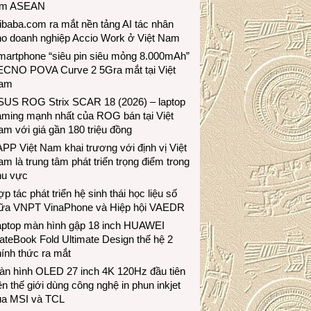
ầm ASEAN
ibaba.com ra mắt nền tảng AI tác nhân
ho doanh nghiệp Accio Work ở Việt Nam
martphone “siêu pin siêu mỏng 8.000mAh”
ECNO POVA Curve 2 5Gra mắt tại Việt
am
SUS ROG Strix SCAR 18 (2026) – laptop
aming mạnh nhất của ROG bán tại Việt
m với giá gần 180 triệu đồng
PP Việt Nam khai trương với định vị Việt
m là trung tâm phát triển trọng điểm trong
hu vực
p tác phát triển hệ sinh thái học liệu số
iữa VNPT VinaPhone và Hiệp hội VAEDR
aptop màn hình gập 18 inch HUAWEI
teBook Fold Ultimate Design thế hệ 2
ính thức ra mắt
àn hình OLED 27 inch 4K 120Hz đầu tiên
ên thế giới dùng công nghệ in phun inkjet
ủa MSI và TCL