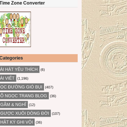
Time Zone Converter
Categories
ÀI HÁT YÊU THÍCH
(6)
ÀI VIẾT
(1,196)
ỌC ĐƯỜNG GIÓ BỤI
(407)
Ỗ NGỌC TRANG BLOG
(36)
GẪM & NGHĨ
(12)
GƯỢC XUÔI DÒNG ĐỜI
(107)
HẬT KÝ GHI VỘI
(36)