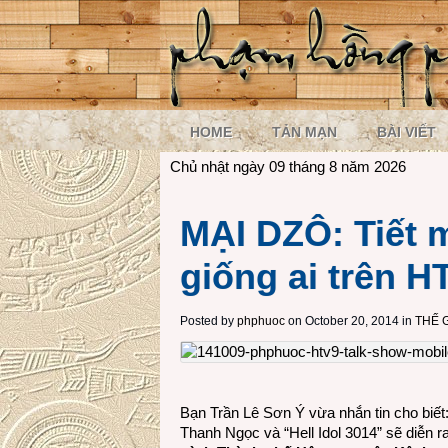
HOME
TẢN MẠN
BÀI VIẾT
Chủ nhật ngày 09 tháng 8 năm 2026
MẠI DZÔ: Tiết 
giống ai trên H
Posted by
phphuoc
on October 20, 2014 in
THẾ 
Bạn Trần Lê Sơn Ý vừa nhắn tin cho biết
Thanh Ngọc và “Hell Idol 3014” sẽ diễn r