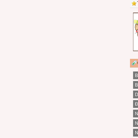
B
B
D
Đ
N
N
N