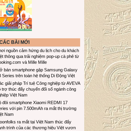
CÁC BÀI MỚI
hơi nguồn cảm hứng du lịch cho du khách
ệt thông qua trải nghiệm pop-up cà phê từ
oking.com và Mille Mille
ở bán smartphone gập Samsung Galaxy
 Series trên toàn hệ thống Di Động Việt
c giải pháp Trí tuệ Công nghiệp từ AVEVA
 trợ thúc đẩy chuyển đổi số ngành công
ghiệp Việt Nam
ộ đôi smartphone Xiaomi REDMI 17
ries với pin 7.500mAh ra mắt thị trường
iệt Nam
onfolks ra mắt tại Việt Nam thúc đẩy
nh trình của các thương hiệu Việt vươn