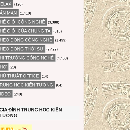
ELAX
(120)
ẢN MẠN
(1,410)
HẾ GIỚI CÔNG NGHỆ
(3,388)
HẾ GIỚI CỦA CHÚNG TA
(518)
HEO DÒNG CÔNG NGHỆ
(1,499)
HEO DÒNG THỜI SỰ
(2,422)
HỊ TRƯỜNG CÔNG NGHỆ
(4,463)
THƠ
(20)
HỦ THUẬT OFFICE
(14)
RUNG HỌC KIẾN TƯỜNG
(64)
IDEO
(240)
GIA ĐÌNH TRUNG HỌC KIẾN
TƯỜNG