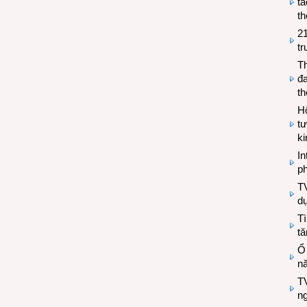
tá
th
2
tr
T
đa
t
Hộ
tư
k
In
ph
T
d
Tì
tă
Ổ
n
TV
n