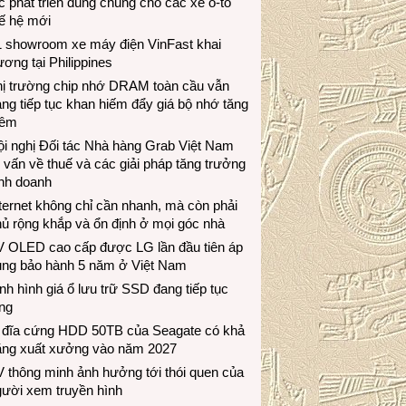
c phát triển dùng chung cho các xe ô-tô
ế hệ mới
1 showroom xe máy điện VinFast khai
ương tại Philippines
hị trường chip nhớ DRAM toàn cầu vẫn
ng tiếp tục khan hiếm đẩy giá bộ nhớ tăng
hêm
i nghị Đối tác Nhà hàng Grab Việt Nam
 vấn về thuế và các giải pháp tăng trưởng
inh doanh
ternet không chỉ cần nhanh, mà còn phải
ủ rộng khắp và ổn định ở mọi góc nhà
V OLED cao cấp được LG lần đầu tiên áp
ụng bảo hành 5 năm ở Việt Nam
nh hình giá ổ lưu trữ SSD đang tiếp tục
ng
 đĩa cứng HDD 50TB của Seagate có khả
ăng xuất xưởng vào năm 2027
 thông minh ảnh hưởng tới thói quen của
gười xem truyền hình