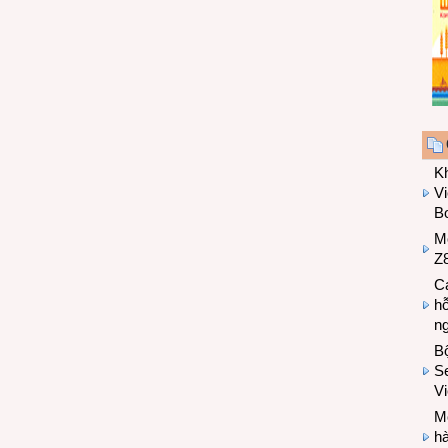
K
Vi
Bo
M
Z8
Cá
hỗ
n
B
Se
V
Mo
hà