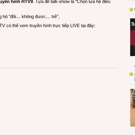
ruyền hình HTV9
. Tựa đề talk-show là “Chọn lựa hệ điều
không
giống
ai
g hộ “đôi… không được… trẻ”.
trên
V có thể xem truyền hình trực tiếp LIVE tại đây:
HTV9
x