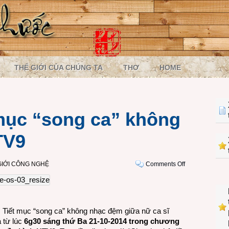
THẾ GIỚI CỦA CHÚNG TA
THƠ
HOME
mục “song ca” không
TV9
on
GIỚI CÔNG NGHỆ
Comments Off
MẠI
DZÔ:
Tiết
mục
: Tiết mục “song ca” không nhạc đệm giữa nữ ca sĩ
“song
a từ lúc
6g30 sáng thứ Ba 21-10-2014 trong chương
ca”