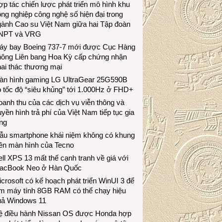
p tác chiến lược phát triển mô hình khu
ng nghiệp công nghệ số hiện đại trong
gành Cao su Việt Nam giữa hai Tập đoàn
NPT và VRG
áy bay Boeing 737-7 mới được Cục Hàng
hông Liên bang Hoa Kỳ cấp chứng nhận
ai thác thương mại
àn hình gaming LG UltraGear 25G590B
 tốc độ “siêu khủng” tới 1.000Hz ở FHD+
anh thu của các dịch vụ viễn thông và
uyền hình trả phí của Việt Nam tiếp tục gia
ng
ẫu smartphone khái niệm không có khung
iền màn hình của Tecno
ll XPS 13 mất thế cạnh tranh về giá với
acBook Neo ở Hàn Quốc
crosoft có kế hoạch phát triển WinUI 3 để
àm máy tính 8GB RAM có thể chạy hiệu
uả Windows 11
ệ điều hành Nissan OS được Honda hợp