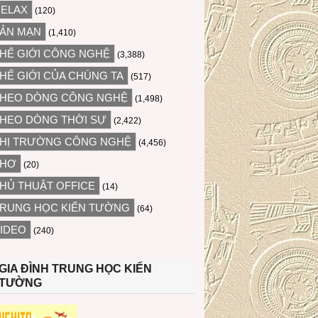
ELAX
(120)
ẢN MẠN
(1,410)
HẾ GIỚI CÔNG NGHỆ
(3,388)
HẾ GIỚI CỦA CHÚNG TA
(517)
HEO DÒNG CÔNG NGHỆ
(1,498)
HEO DÒNG THỜI SỰ
(2,422)
HỊ TRƯỜNG CÔNG NGHỆ
(4,456)
THƠ
(20)
HỦ THUẬT OFFICE
(14)
RUNG HỌC KIẾN TƯỜNG
(64)
IDEO
(240)
GIA ĐÌNH TRUNG HỌC KIẾN
TƯỜNG