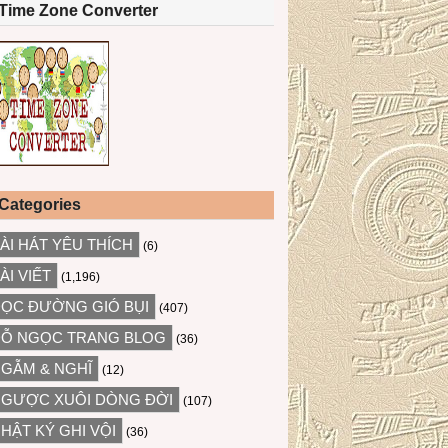
Time Zone Converter
Categories
ÀI HÁT YÊU THÍCH
(6)
ÀI VIẾT
(1,196)
ỌC ĐƯỜNG GIÓ BỤI
(407)
Ỗ NGỌC TRANG BLOG
(36)
GẪM & NGHĨ
(12)
GƯỢC XUÔI DÒNG ĐỜI
(107)
HẬT KÝ GHI VỘI
(36)