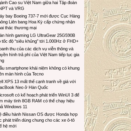
gành Cao su Việt Nam giữa hai Tập đoàn
NPT và VRG
áy bay Boeing 737-7 mới được Cục Hàng
hông Liên bang Hoa Kỳ cấp chứng nhận
ai thác thương mại
àn hình gaming LG UltraGear 25G590B
 tốc độ “siêu khủng” tới 1.000Hz ở FHD+
anh thu của các dịch vụ viễn thông và
uyền hình trả phí của Việt Nam tiếp tục gia
ng
ẫu smartphone khái niệm không có khung
iền màn hình của Tecno
ll XPS 13 mất thế cạnh tranh về giá với
acBook Neo ở Hàn Quốc
crosoft có kế hoạch phát triển WinUI 3 để
àm máy tính 8GB RAM có thể chạy hiệu
uả Windows 11
ệ điều hành Nissan OS được Honda hợp
c phát triển dùng chung cho các xe ô-tô
ế hệ mới