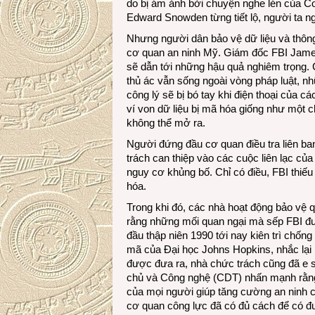
do bị ám ảnh bởi chuyện nghe lén của C
Edward Snowden từng tiết lộ, người ta ng
Nhưng người dân bảo vệ dữ liệu và thông
cơ quan an ninh Mỹ. Giám đốc FBI Jam
sẽ dẫn tới những hậu quả nghiêm trọng. C
thủ ác vẫn sống ngoài vòng pháp luật, nh
công lý sẽ bị bó tay khi điện thoại của c
ví von dữ liệu bị mã hóa giống như một c
không thể mở ra.
Người đứng đầu cơ quan điều tra liên b
trách can thiệp vào các cuộc liên lạc của 
nguy cơ khủng bố. Chỉ có điều, FBI thiế
hóa.
Trong khi đó, các nhà hoạt động bảo vệ 
rằng những mối quan ngại mà sếp FBI đư
đầu thập niên 1990 tới nay kiên trì chốn
mã của Đại học Johns Hopkins, nhắc lại 
được đưa ra, nhà chức trách cũng đã e s
chủ và Công nghệ (CDT) nhấn mạnh rằng: 
của mọi người giúp tăng cường an ninh c
cơ quan công lực đã có đủ cách để có đư