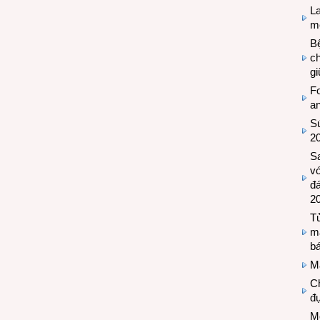
L
mẽ
Bệ
c
g
Fo
a
Sứ
2
S
vớ
đ
2
Tủ
m
bá
M
Ch
đự
Mộ