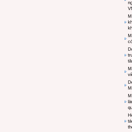
n
V
M
k
kh
M
có
Do
tr
tă
M
v
De
M
Mi
l
q
H
tá
th