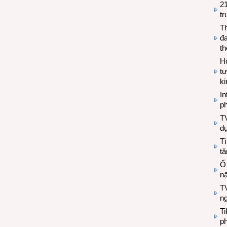
2
tr
T
đa
t
Hộ
tư
k
In
ph
T
d
Tì
tă
Ổ
n
TV
n
T
ph