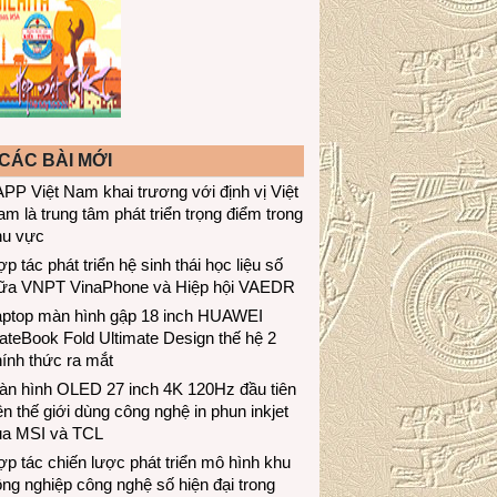
CÁC BÀI MỚI
PP Việt Nam khai trương với định vị Việt
m là trung tâm phát triển trọng điểm trong
hu vực
p tác phát triển hệ sinh thái học liệu số
iữa VNPT VinaPhone và Hiệp hội VAEDR
aptop màn hình gập 18 inch HUAWEI
teBook Fold Ultimate Design thế hệ 2
ính thức ra mắt
àn hình OLED 27 inch 4K 120Hz đầu tiên
ên thế giới dùng công nghệ in phun inkjet
ủa MSI và TCL
p tác chiến lược phát triển mô hình khu
ng nghiệp công nghệ số hiện đại trong