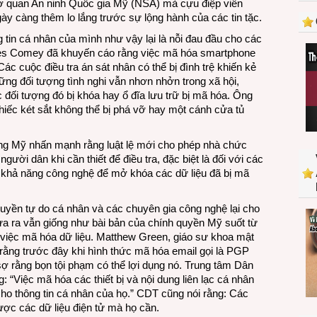
ơ quan An ninh Quốc gia Mỹ (NSA) mà cựu điệp viên
nỗi
ày càng thêm lo lắng trước sự lộng hành của các tin tặc.
ám
ảnh
 tin cá nhân của mình như vậy lại là nỗi đau đầu cho các
cho
es Comey đã khuyến cáo rằng việc mã hóa smartphone
nhân
ác cuộc điều tra án sát nhân có thể bị đình trệ khiến kẻ
viên
ững đối tượng tình nghi vẫn nhơn nhởn trong xã hội,
an
ác đối tượng đó bị khóa hay ổ đĩa lưu trữ bị mã hóa. Ông
ninh
hiếc két sắt không thể bị phá vỡ hay một cánh cửa tủ
Mỹ
ang Mỹ nhấn mạnh rằng luật lệ mới cho phép nhà chức
người dân khi cần thiết để điều tra, đặc biệt là đối với các
u khả năng công nghệ để mở khóa các dữ liệu đã bị mã
quyền tự do cá nhân và các chuyên gia công nghệ lại cho
a ra vẫn giống như bài bản của chính quyền Mỹ suốt từ
g việc mã hóa dữ liệu. Matthew Green, giáo sư khoa mật
rằng trước đây khi hình thức mã hóa email gọi là PGP
ợ rằng bọn tội phạm có thể lợi dụng nó. Trung tâm Dân
“Việc mã hóa các thiết bị và nội dung liên lạc cá nhân
ho thông tin cá nhân của họ.” CDT cũng nói rằng: Các
ợc các dữ liệu điện tử mà họ cần.