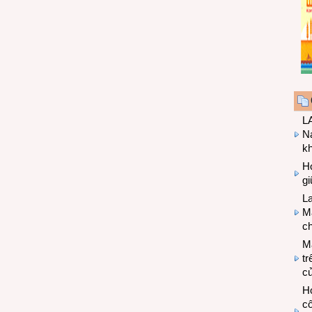
LA
Na
k
Hợ
g
L
Ma
ch
M
tr
c
Hợ
cô