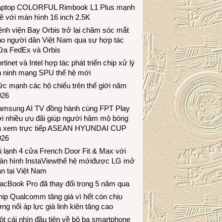
aptop COLORFUL Rimbook L1 Plus mạnh
 với màn hình 16 inch 2.5K
nh viện Bay Orbis trở lại chăm sóc mắt
ho người dân Việt Nam qua sự hợp tác
iữa FedEx và Orbis
rtinet và Intel hợp tác phát triển chip xử lý
n ninh mạng SPU thế hệ mới
c mạnh các hộ chiếu trên thế giới năm
026
amsung AI TV đồng hành cùng FPT Play
i nhiều ưu đãi giúp người hâm mộ bóng
á xem trực tiếp ASEAN HYUNDAI CUP
026
 lạnh 4 cửa French Door Fit & Max với
àn hình InstaViewthế hệ mớiđược LG mở
n tại Việt Nam
acBook Pro đã thay đổi trong 5 năm qua
ip Qualcomm tăng giá vì hết còn chịu
ng nổi áp lực giá linh kiện tăng cao
t cái nhìn đầu tiên về bộ ba smartphone