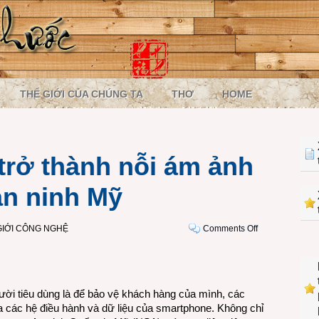
THẾ GIỚI CỦA CHÚNG TA
THƠ
HOME
trở thành nỗi ám ảnh
an ninh Mỹ
on
GIỚI CÔNG NGHỆ
Comments Off
Mã
hóa
dữ
liệu
gười tiêu dùng là để bảo vệ khách hàng của mình, các
trở
 các hệ điều hành và dữ liệu của smartphone. Không chỉ
thành