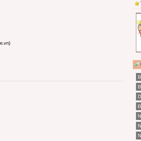
re.vn
)
B
B
D
Đ
N
N
N