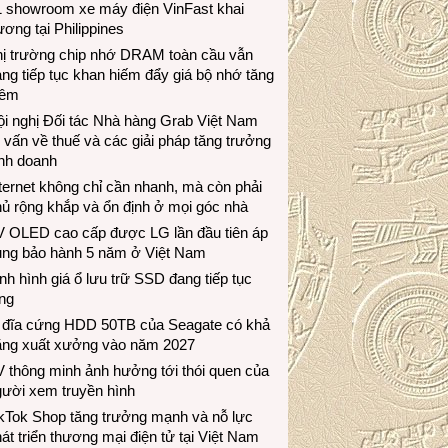
1 showroom xe máy điện VinFast khai
ương tại Philippines
hị trường chip nhớ DRAM toàn cầu vẫn
ng tiếp tục khan hiếm đẩy giá bộ nhớ tăng
hêm
i nghị Đối tác Nhà hàng Grab Việt Nam
 vấn về thuế và các giải pháp tăng trưởng
inh doanh
ternet không chỉ cần nhanh, mà còn phải
ủ rộng khắp và ổn định ở mọi góc nhà
V OLED cao cấp được LG lần đầu tiên áp
ụng bảo hành 5 năm ở Việt Nam
nh hình giá ổ lưu trữ SSD đang tiếp tục
ng
 đĩa cứng HDD 50TB của Seagate có khả
ăng xuất xưởng vào năm 2027
 thông minh ảnh hưởng tới thói quen của
gười xem truyền hình
ikTok Shop tăng trưởng mạnh và nỗ lực
át triển thương mại điện tử tại Việt Nam