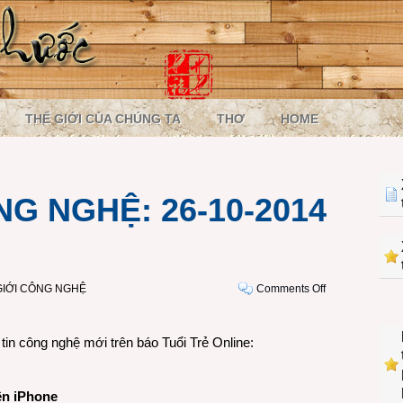
THẾ GIỚI CỦA CHÚNG TA
THƠ
HOME
G NGHỆ: 26-10-2014
on
GIỚI CÔNG NGHỆ
Comments Off
MỘT
NGÀY
in công nghệ mới trên báo Tuổi Trẻ Online:
CÔNG
NGHỆ:
26-
ền iPhone
10-