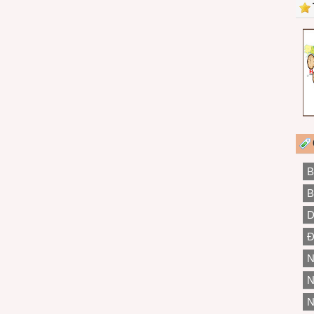
B
B
D
Đ
N
N
N