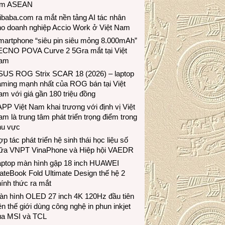
ầm ASEAN
ibaba.com ra mắt nền tảng AI tác nhân
ho doanh nghiệp Accio Work ở Việt Nam
martphone “siêu pin siêu mỏng 8.000mAh”
ECNO POVA Curve 2 5Gra mắt tại Việt
am
SUS ROG Strix SCAR 18 (2026) – laptop
aming mạnh nhất của ROG bán tại Việt
m với giá gần 180 triệu đồng
PP Việt Nam khai trương với định vị Việt
m là trung tâm phát triển trọng điểm trong
hu vực
p tác phát triển hệ sinh thái học liệu số
iữa VNPT VinaPhone và Hiệp hội VAEDR
aptop màn hình gập 18 inch HUAWEI
teBook Fold Ultimate Design thế hệ 2
ính thức ra mắt
àn hình OLED 27 inch 4K 120Hz đầu tiên
ên thế giới dùng công nghệ in phun inkjet
ủa MSI và TCL