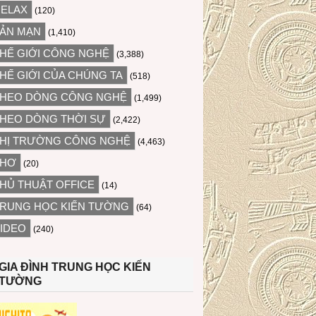
ELAX
(120)
ẢN MẠN
(1,410)
HẾ GIỚI CÔNG NGHỆ
(3,388)
HẾ GIỚI CỦA CHÚNG TA
(518)
HEO DÒNG CÔNG NGHỆ
(1,499)
HEO DÒNG THỜI SỰ
(2,422)
HỊ TRƯỜNG CÔNG NGHỆ
(4,463)
THƠ
(20)
HỦ THUẬT OFFICE
(14)
RUNG HỌC KIẾN TƯỜNG
(64)
IDEO
(240)
GIA ĐÌNH TRUNG HỌC KIẾN
TƯỜNG