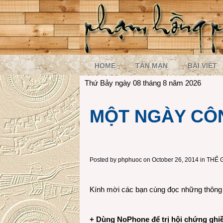
HOME
TẢN MẠN
BÀI VIẾT
Thứ Bảy ngày 08 tháng 8 năm 2026
MỘT NGÀY CÔN
Posted by
phphuoc
on October 26, 2014 in
THẾ 
Kính mời các bạn cùng đọc những thông t
+ Dùng NoPhone để trị hội chứng ghi