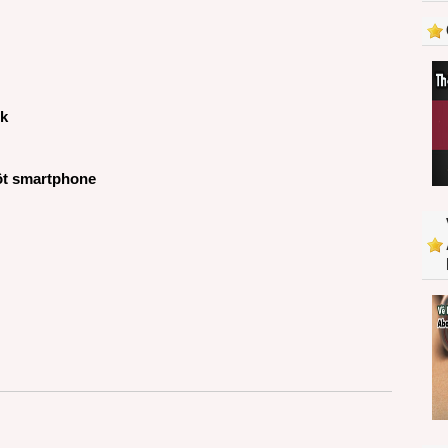
2014
ok
ột smartphone