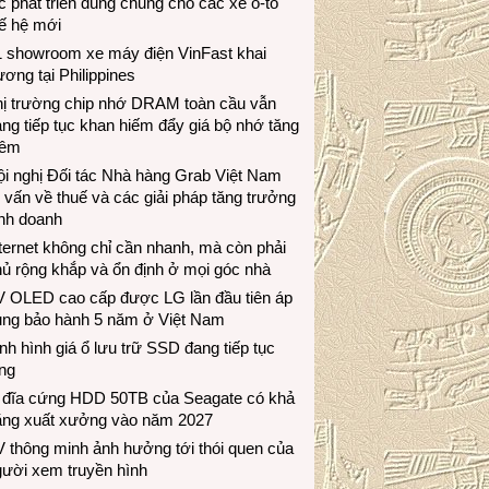
c phát triển dùng chung cho các xe ô-tô
ế hệ mới
1 showroom xe máy điện VinFast khai
ương tại Philippines
hị trường chip nhớ DRAM toàn cầu vẫn
ng tiếp tục khan hiếm đẩy giá bộ nhớ tăng
hêm
i nghị Đối tác Nhà hàng Grab Việt Nam
 vấn về thuế và các giải pháp tăng trưởng
inh doanh
ternet không chỉ cần nhanh, mà còn phải
ủ rộng khắp và ổn định ở mọi góc nhà
V OLED cao cấp được LG lần đầu tiên áp
ụng bảo hành 5 năm ở Việt Nam
nh hình giá ổ lưu trữ SSD đang tiếp tục
ng
 đĩa cứng HDD 50TB của Seagate có khả
ăng xuất xưởng vào năm 2027
 thông minh ảnh hưởng tới thói quen của
gười xem truyền hình