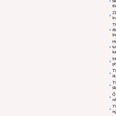
tá
th
2
tr
T
đa
t
Hộ
tư
k
In
ph
T
d
Tì
tă
Ổ
n
TV
n