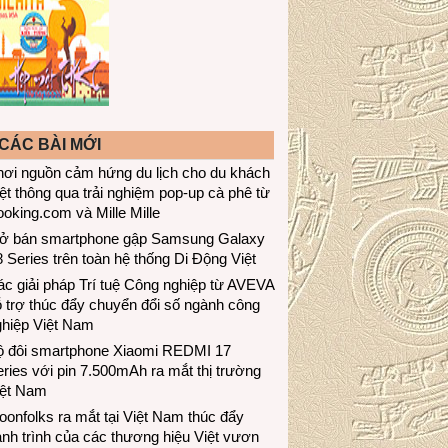
CÁC BÀI MỚI
hơi nguồn cảm hứng du lịch cho du khách
ệt thông qua trải nghiệm pop-up cà phê từ
oking.com và Mille Mille
ở bán smartphone gập Samsung Galaxy
 Series trên toàn hệ thống Di Động Việt
c giải pháp Trí tuệ Công nghiệp từ AVEVA
 trợ thúc đẩy chuyển đổi số ngành công
ghiệp Việt Nam
ộ đôi smartphone Xiaomi REDMI 17
ries với pin 7.500mAh ra mắt thị trường
iệt Nam
onfolks ra mắt tại Việt Nam thúc đẩy
nh trình của các thương hiệu Việt vươn