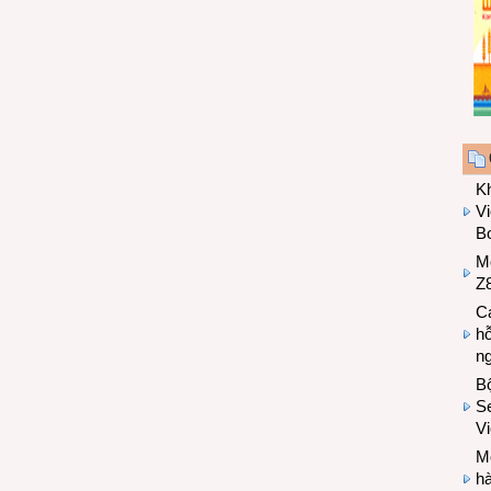
K
Vi
Bo
M
Z8
Cá
hỗ
n
B
Se
V
Mo
hà