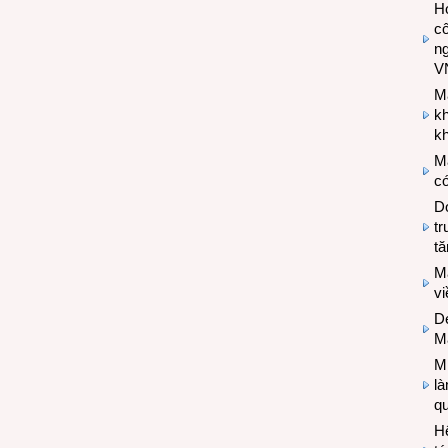
Hợ
cô
n
V
M
k
kh
M
có
Do
tr
tă
M
v
De
M
Mi
l
q
H