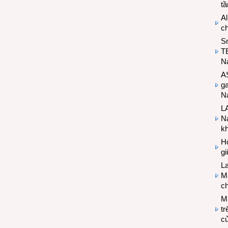
t
Al
c
S
T
N
A
g
Na
LA
Na
k
Hợ
g
L
Ma
ch
M
tr
c