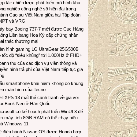
p tác chiến lược phát triển mô hình khu
ng nghiệp công nghệ số hiện đại trong
gành Cao su Việt Nam giữa hai Tập đoàn
NPT và VRG
áy bay Boeing 737-7 mới được Cục Hàng
hông Liên bang Hoa Kỳ cấp chứng nhận
ai thác thương mại
àn hình gaming LG UltraGear 25G590B
 tốc độ “siêu khủng” tới 1.000Hz ở FHD+
anh thu của các dịch vụ viễn thông và
uyền hình trả phí của Việt Nam tiếp tục gia
ng
ẫu smartphone khái niệm không có khung
iền màn hình của Tecno
ll XPS 13 mất thế cạnh tranh về giá với
acBook Neo ở Hàn Quốc
crosoft có kế hoạch phát triển WinUI 3 để
àm máy tính 8GB RAM có thể chạy hiệu
uả Windows 11
ệ điều hành Nissan OS được Honda hợp