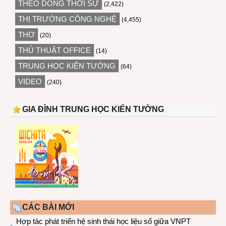
THEO DÒNG THỜI SỰ
(2,422)
THỊ TRƯỜNG CÔNG NGHỆ
(4,455)
THƠ
(20)
THỦ THUẬT OFFICE
(14)
TRUNG HỌC KIẾN TƯỜNG
(64)
VIDEO
(240)
GIA ĐÌNH TRUNG HỌC KIẾN TƯỜNG
CÁC BÀI MỚI
Hợp tác phát triển hệ sinh thái học liệu số giữa VNPT