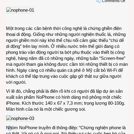
on
Comments Off
Dùng
NoPh
để
trị
Một trong các căn bệnh thời công nghệ là chứng ghiền điện
hội
thoại di động. Giống như những người nghiện thuốc lá, những
chứn
người ghiền mới này khó thể chịu nổi cảm giác thiếu “chú dế
ghiền
di động” trên tay mình. Ở nhiều nước trên thế giới đang có
iPho
phong trào vận động người ta bớt phụ thuộc vào thiết bị công
nghệ, hàng năm đã có những ngày, những tuần “Screen-free”
mà người tham gia không được cầm tới những thiết bị có màn
hình. Ngày càng có nhiều quán cà phê ở Mỹ cắt bỏ Wi-Fi để
khách có thể tập trung vào cuộc gặp gỡ thật sự giữa người
với người.
Vì lẽ đó, chẳng phải là điên rồ khi có người đã lập dự án sản
xuất sản phẩm NoPhone có hình dáng mô phỏng một chiếc
iPhone. Kích thước 140 x 67 x 7,3 mm; trọng lượng 80-100g.
Màn hình của nó là một chiếc gương soi.
Nhóm NoPhone truyền đi thông điệp: “Chứng nghiện phone là
có thật. Và nó có ở mọi nơi. Nó thiêu rụi các cuộc hẹn hò của