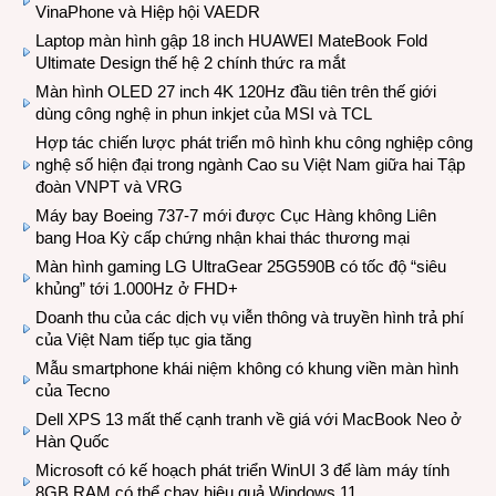
VinaPhone và Hiệp hội VAEDR
Laptop màn hình gập 18 inch HUAWEI MateBook Fold
Ultimate Design thế hệ 2 chính thức ra mắt
Màn hình OLED 27 inch 4K 120Hz đầu tiên trên thế giới
dùng công nghệ in phun inkjet của MSI và TCL
Hợp tác chiến lược phát triển mô hình khu công nghiệp công
nghệ số hiện đại trong ngành Cao su Việt Nam giữa hai Tập
đoàn VNPT và VRG
Máy bay Boeing 737-7 mới được Cục Hàng không Liên
bang Hoa Kỳ cấp chứng nhận khai thác thương mại
Màn hình gaming LG UltraGear 25G590B có tốc độ “siêu
khủng” tới 1.000Hz ở FHD+
Doanh thu của các dịch vụ viễn thông và truyền hình trả phí
của Việt Nam tiếp tục gia tăng
Mẫu smartphone khái niệm không có khung viền màn hình
của Tecno
Dell XPS 13 mất thế cạnh tranh về giá với MacBook Neo ở
Hàn Quốc
Microsoft có kế hoạch phát triển WinUI 3 để làm máy tính
8GB RAM có thể chạy hiệu quả Windows 11