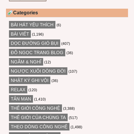
Categories
BÀI HÁT YÊU THÍCH
(6)
BÀI VIẾT
(1,196)
DỌC ĐƯỜNG GIÓ BỤI
(407)
ĐỖ NGỌC TRANG BLOG
(36)
NGẪM & NGHĨ
(12)
NGƯỢC XUÔI DÒNG ĐỜI
(107)
NHẬT KÝ GHI VỘI
(36)
RELAX
(120)
TẢN MẠN
(1,410)
THẾ GIỚI CÔNG NGHỆ
(3,388)
THẾ GIỚI CỦA CHÚNG TA
(517)
THEO DÒNG CÔNG NGHỆ
(1,498)