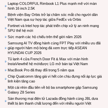
Laptop COLORFUL Rimbook L1 Plus mạnh mẽ với màn
hình 16 inch 2.5K
Bệnh viện Bay Orbis trở lại chăm sóc mắt cho người dân
Việt Nam qua sự hợp tác giữa FedEx và Orbis
Fortinet và Intel hợp tác phát triển chip xử lý an ninh mạng
SPU thế hệ mới
Sức mạnh các hộ chiếu trên thế giới năm 2026
Samsung AI TV đồng hành cùng FPT Play với nhiều ưu đãi
giúp người hâm mộ bóng đá xem trực tiếp ASEAN
HYUNDAI CUP 2026
Tủ lạnh 4 cửa French Door Fit & Max với màn hình
InstaViewthế hệ mớiđược LG mở bán tại Việt Nam
MacBook Pro đã thay đổi trong 5 năm qua
Chip Qualcomm tăng giá vì hết còn chịu đựng nổi áp lực giá
linh kiện tăng cao
Một cái nhìn đầu tiên về bộ ba smartphone gập Samsung
Galaxy Z8 Series
Sàn thương mại điện tử Lazada đồng hành cùng JBL dưa
thiết bị âm thanh chất lượng đến với nhiều người Việt